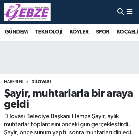
Nöbetçi Eczaneler
GÜNDEM
TEKNOLOJİ
KÖYLER
SPOR
KOCAELİ
Hava Durumu
Namaz Vakitleri
Trafik Durumu
HABERLER
DİLOVASI
Süper Lig Puan Durumu ve Fikstür
Şayir, muhtarlarla bir araya
geldi
Tüm Manşetler
Dilovası Belediye Başkanı Hamza Şayir, aylık
Son Dakika Haberleri
muhtarlar toplantısını önceki gün gerçekleştirdi.
Şayir, önce sunum yaptı, sonra muhtarları dinledi.
Haber Arşivi