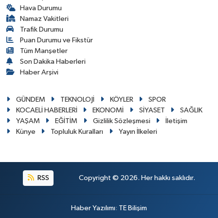
Hava Durumu
Namaz Vakitleri
Trafik Durumu
Puan Durumu ve Fikstür
Tüm Manşetler
Son Dakika Haberleri
Haber Arşivi
GÜNDEM
TEKNOLOJİ
KÖYLER
SPOR
KOCAELİ HABERLERİ
EKONOMİ
SİYASET
SAĞLIK
YAŞAM
EĞİTİM
Gizlilik Sözleşmesi
İletişim
Künye
Topluluk Kuralları
Yayın İlkeleri
RSS
Copyright © 2026. Her hakkı saklıdır.
Haber Yazılımı
:
TE Bilişim