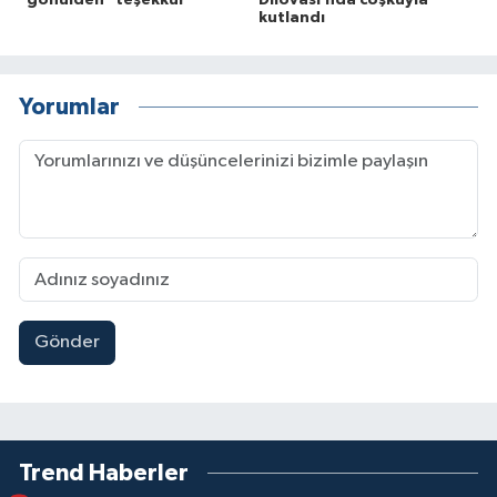
"gönülden" teşekkür
Dilovası’nda coşkuyla
kutlandı
Yorumlar
Gönder
Trend Haberler