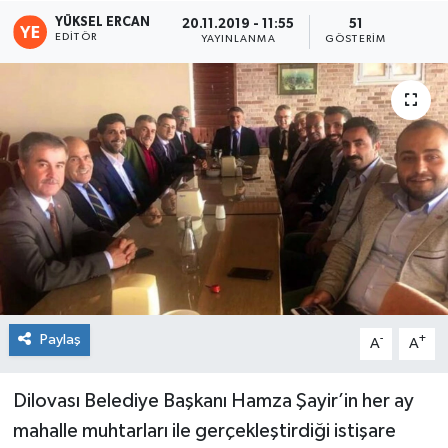
YÜKSEL ERCAN
20.11.2019 - 11:55
51
EDITÖR
YAYINLANMA
GÖSTERIM
Paylaş
-
+
A
A
Dilovası Belediye Başkanı Hamza Şayir’in her ay
mahalle muhtarları ile gerçekleştirdiği istişare