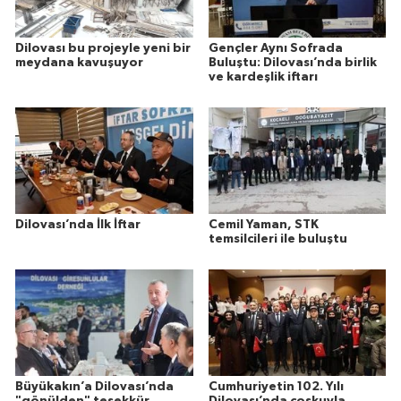
Dilovası bu projeyle yeni bir
Gençler Aynı Sofrada
meydana kavuşuyor
Buluştu: Dilovası’nda birlik
ve kardeşlik iftarı
Dilovası’nda İlk İftar
Cemil Yaman, STK
temsilcileri ile buluştu
Büyükakın’a Dilovası’nda
Cumhuriyetin 102. Yılı