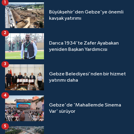
1
Büyükşehir'den Gebze'ye önemli
kavşak yatırımı
2
Darıca 1934'te Zafer Ayabakan
yeniden Başkan Yardımcısı
3
Gebze Belediyesi'nden bir hizmet
yatırımı daha
4
Gebze'de 'Mahallemde Sinema
Var' sürüyor
5