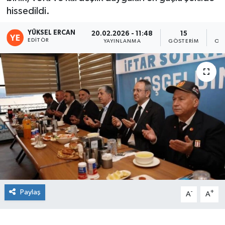
hissedildi.
YÜKSEL ERCAN
20.02.2026 - 11:48
15
EDITÖR
YAYINLANMA
GÖSTERIM
OK
Paylaş
-
+
A
A