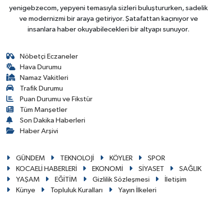
yenigebzecom, yepyeni temasıyla sizleri buluştururken, sadelik
ve modernizmi bir araya getiriyor. Şatafattan kaçınıyor ve
insanlara haber okuyabilecekleri bir altyapı sunuyor.
Nöbetçi Eczaneler
Hava Durumu
Namaz Vakitleri
Trafik Durumu
Puan Durumu ve Fikstür
Tüm Manşetler
Son Dakika Haberleri
Haber Arşivi
GÜNDEM
TEKNOLOJİ
KÖYLER
SPOR
KOCAELİ HABERLERİ
EKONOMİ
SİYASET
SAĞLIK
YAŞAM
EĞİTİM
Gizlilik Sözleşmesi
İletişim
Künye
Topluluk Kuralları
Yayın İlkeleri