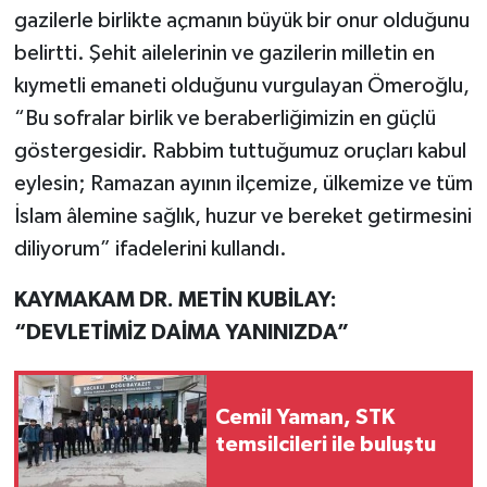
gazilerle birlikte açmanın büyük bir onur olduğunu
belirtti. Şehit ailelerinin ve gazilerin milletin en
kıymetli emaneti olduğunu vurgulayan Ömeroğlu,
“Bu sofralar birlik ve beraberliğimizin en güçlü
göstergesidir. Rabbim tuttuğumuz oruçları kabul
eylesin; Ramazan ayının ilçemize, ülkemize ve tüm
İslam âlemine sağlık, huzur ve bereket getirmesini
diliyorum” ifadelerini kullandı.
KAYMAKAM DR. METİN KUBİLAY:
“DEVLETİMİZ DAİMA YANINIZDA”
Cemil Yaman, STK
temsilcileri ile buluştu