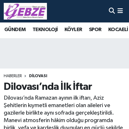
Nöbetçi Eczaneler
GÜNDEM
TEKNOLOJİ
KÖYLER
SPOR
KOCAELİ
Hava Durumu
Namaz Vakitleri
Trafik Durumu
HABERLER
DİLOVASI
Süper Lig Puan Durumu ve Fikstür
Dilovası’nda İlk İftar
Tüm Manşetler
Dilovası’nda Ramazan ayının ilk iftarı, Aziz
Şehitlerin kıymetli emanetleri olan aileleri ve
Son Dakika Haberleri
gazilerle birlikte aynı sofrada gerçekleştirildi.
Manevi atmosferin hâkim olduğu programda
Haber Arşivi
birlik, vefa ve kardeşlik duyguları en güçlü şekilde