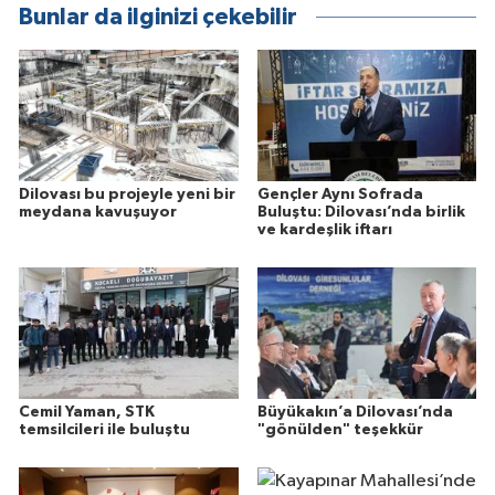
Bunlar da ilginizi çekebilir
Dilovası bu projeyle yeni bir
Gençler Aynı Sofrada
meydana kavuşuyor
Buluştu: Dilovası’nda birlik
ve kardeşlik iftarı
Cemil Yaman, STK
Büyükakın’a Dilovası’nda
temsilcileri ile buluştu
"gönülden" teşekkür