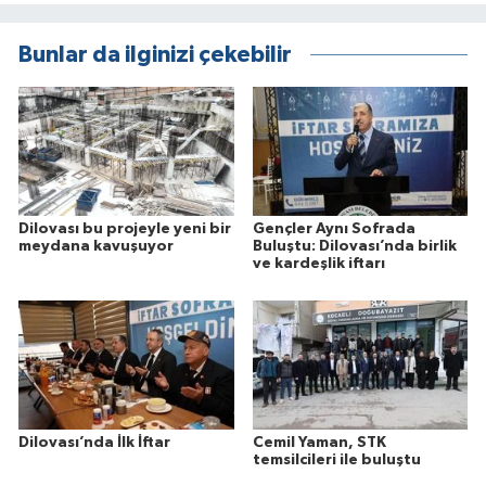
Bunlar da ilginizi çekebilir
Dilovası bu projeyle yeni bir
Gençler Aynı Sofrada
meydana kavuşuyor
Buluştu: Dilovası’nda birlik
ve kardeşlik iftarı
Dilovası’nda İlk İftar
Cemil Yaman, STK
temsilcileri ile buluştu