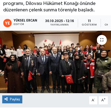
programı, Dilovası Hükümet Konağı önünde
düzenlenen çelenk sunma töreniyle başladı.
YÜKSEL ERCAN
30.10.2025 - 12:16
11
EDITÖR
YAYINLANMA
GÖSTERIM
OKU
Paylaş
-
+
A
A