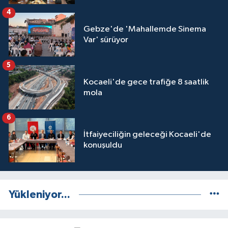
4
Gebze'de 'Mahallemde Sinema
Var' sürüyor
5
Kocaeli'de gece trafiğe 8 saatlik
mola
6
İtfaiyeciliğin geleceği Kocaeli'de
konuşuldu
Yükleniyor...