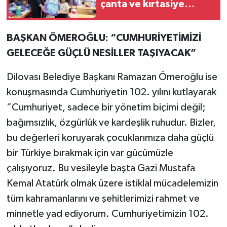
çanta ve kırtasiye
desteği
BAŞKAN ÖMEROĞLU: “CUMHURİYETİMİZİ
GELECEĞE GÜÇLÜ NESİLLER TAŞIYACAK”
Dilovası Belediye Başkanı Ramazan Ömeroğlu ise
konuşmasında Cumhuriyetin 102. yılını kutlayarak
“Cumhuriyet, sadece bir yönetim biçimi değil;
bağımsızlık, özgürlük ve kardeşlik ruhudur. Bizler,
bu değerleri koruyarak çocuklarımıza daha güçlü
bir Türkiye bırakmak için var gücümüzle
çalışıyoruz. Bu vesileyle başta Gazi Mustafa
Kemal Atatürk olmak üzere istiklal mücadelemizin
tüm kahramanlarını ve şehitlerimizi rahmet ve
minnetle yad ediyorum. Cumhuriyetimizin 102.