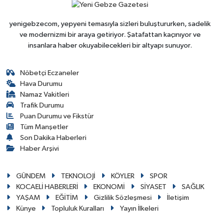
yenigebzecom, yepyeni temasıyla sizleri buluştururken, sadelik
ve modernizmi bir araya getiriyor. Şatafattan kaçınıyor ve
insanlara haber okuyabilecekleri bir altyapı sunuyor.
Nöbetçi Eczaneler
Hava Durumu
Namaz Vakitleri
Trafik Durumu
Puan Durumu ve Fikstür
Tüm Manşetler
Son Dakika Haberleri
Haber Arşivi
GÜNDEM
TEKNOLOJİ
KÖYLER
SPOR
KOCAELİ HABERLERİ
EKONOMİ
SİYASET
SAĞLIK
YAŞAM
EĞİTİM
Gizlilik Sözleşmesi
İletişim
Künye
Topluluk Kuralları
Yayın İlkeleri