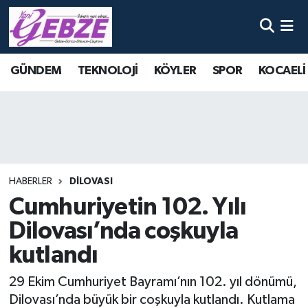
Nöbetçi Eczaneler
GÜNDEM
TEKNOLOJİ
KÖYLER
SPOR
KOCAELİ
Hava Durumu
Namaz Vakitleri
Trafik Durumu
HABERLER
DİLOVASI
Süper Lig Puan Durumu ve Fikstür
Cumhuriyetin 102. Yılı
Dilovası’nda coşkuyla
Tüm Manşetler
kutlandı
Son Dakika Haberleri
29 Ekim Cumhuriyet Bayramı’nın 102. yıl dönümü,
Haber Arşivi
Dilovası’nda büyük bir coşkuyla kutlandı. Kutlama