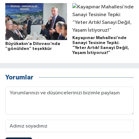
Kayapınar Mahallesi’nde
Sanayi Tesisine Tepki:
Büyükakın’a Dilovası’nda
“Yeter Artık! Sanayi Değil,
"gönülden" teşekkür
Yaşam İstiyoruz!”
Yorumlar