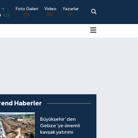
Foto Galeri
Video
Yazarlar
N
9
1.11
0.18
0.32
0.38
0.03
-14
rend Haberler
Büyükşehir'den
Gebze'ye önemli
kavşak yatırımı