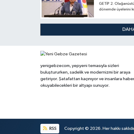
GETİP 2. Olağanüstü
dönemde üyelerini k
açıkladı.
DAHA
yenigebzecom, yepyeni temasıyla sizleri
buluştururken, sadelik ve modernizmi bir araya
getiriyor. Şatafattan kaçınıyor ve insanlara habe
okuyabilecekleri bir altyapı sunuyor.
RSS
Copyright © 2026. Her hakkı saklıdır