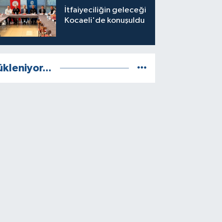
İtfaiyeciliğin geleceği
Kocaeli'de konuşuldu
ükleniyor...