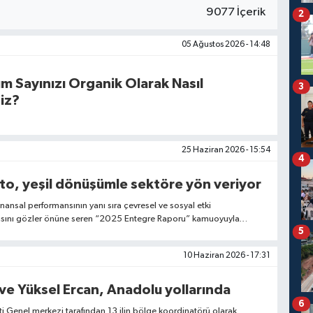
9077 İçerik
2
05 Ağustos 2026 - 14:48
 Sayınızı Organik Olarak Nasıl
3
niz?
25 Haziran 2026 - 15:54
4
o, yeşil dönüşümle sektöre yön veriyor
ansal performansının yanı sıra çevresel ve sosyal etki
ısını gözler önüne seren “2025 Entegre Raporu” kamuoyuyla
5
ni Altındır’ mottosuyla şekillenen rapor; alternatif ham madde
ebilir enerji yatırımlarına kadar, şirketin hem Türkiye’de hem de
10 Haziran 2026 - 17:31
arattığı yüksek katma değeri ve endüstriye yön veren sonuçlarını
ve Yüksel Ercan, Anadolu yollarında
6
ti Genel merkezi tarafından 13 ilin bölge koordinatörü olarak