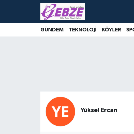
Nöbetçi Eczaneler
GÜNDEM
TEKNOLOJİ
KÖYLER
SP
Hava Durumu
Namaz Vakitleri
Trafik Durumu
Süper Lig Puan Durumu ve Fikstür
Tüm Manşetler
Yüksel Ercan
Son Dakika Haberleri
Haber Arşivi