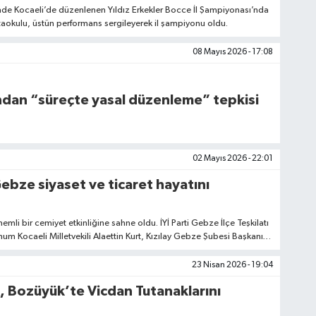
inde Kocaeli’de düzenlenen Yıldız Erkekler Bocce İl Şampiyonası’nda
kulu, üstün performans sergileyerek il şampiyonu oldu.
08 Mayıs 2026 - 17:08
ndan “süreçte yasal düzenleme” tepkisi
02 Mayıs 2026 - 22:01
Gebze siyaset ve ticaret hayatını
li bir cemiyet etkinliğine sahne oldu. İYİ Parti Gebze İlçe Teşkilatı
um Kocaeli Milletvekili Alaettin Kurt, Kızılay Gebze Şubesi Başkanı
ğeni Fevzi Kurt ile Eşi Reyhan Hanım'ın Güzel Kızları Hümeyra ve
 Çifti'nin yakışıklı oğulları Burak Atıcıer, Gebze İnönü mahallesinde
23 Nisan 2026 - 19:04
ün&Balo Salonu'nda bugün 13:00 - 18:00 saatleri arasında
, Bozüyük’te Vicdan Tutanaklarını
 ve kalabalık bir düğün merasimi ile hayatlarını b