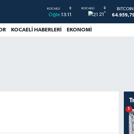
BITCOI
°
21
Öğle
13:11
64.959,7
DOLAR
47,7436
OR
KOCAELİ HABERLERİ
EKONOMİ
EURO
55,2510
STERLİN
64,4811
G.ALTIN
6660.55
BİST100
13.779
T
1