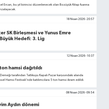
el Ercan, bu yıl birincisi düzenlenecek olan Bozüyük Kitap fuarına
 imzalayacak.
18 Nisan 2026 - 20:57
er SK Birleşmesi ve Yunus Emre
üyük Hedefi: 3. Lig
12 Nisan 2026 - 10:37
on hamsi dağıtıldı
erneği tarafından Tatlıkuyu Kapalı Pazar karşısındaki alanda
el Hamsi Festivali'nde katılımcılara 5 ton hamsi ikram edildi.
08 Nisan 2026 - 09:54
vim Aydın dönemi