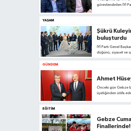
görevlendirilen İYİ Pa
Anadolu yollarına dü
YAŞAM
Şükrü Kuleyi
buluşturdu
İYİ Parti Genel Başka
düğünü, siyaset ve s
GÜNDEM
Ahmet Hüseyi
Önceki gün Gebze be
üyeliğinden istifa ed
EĞİTİM
Gebze Cumak
Finallerinde!