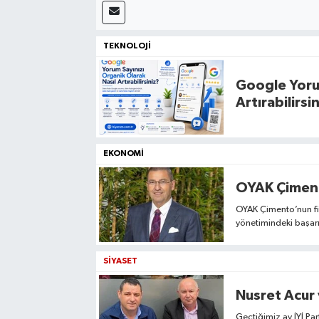
TEKNOLOJİ
Google Yorum
Artırabilirsi
EKONOMİ
OYAK Çiment
OYAK Çimento’nun fin
yönetimindeki başar
paylaşıldı. ‘Yeşil Ye
kullanımından yenilen
SİYASET
küresel pazarlarda y
belgeliyor.
Nusret Acur 
Geçtiğimiz ay İYİ Par