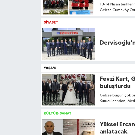
13-14 Nisan tarihler
Gebze Cumaköy Ortao
SİYASET
Dervişoğlu’
YAŞAM
Fevzi Kurt, 
buluşturdu
Gebze bugün çok önem
Kurucularından, Merh
Celalettin Kurt'un ye
Niyazi -Aynur Atıcıer
KÜLTÜR-SANAT
bulunan Rüyam2 Düğ
Yüksel Ercan
gerçekleşen görkemli
anlatacak.