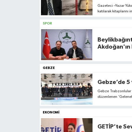
Gazeteci –Yazar Yüks
katılarak kitaplarını
SPOR
Beylikbağınt
Akdoğan'ın B
GEBZE
Gebze’de 5 t
Gebze Trabzonlular D
düzenlenen ‘Geleneks
EKONOMİ
GETİP’te Se