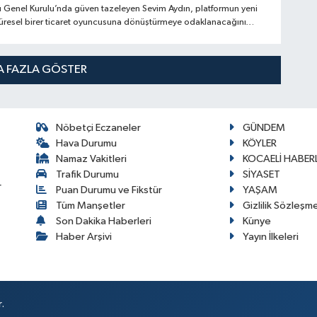
 Genel Kurulu’nda güven tazeleyen Sevim Aydın, platformun yeni
üresel birer ticaret oyuncusuna dönüştürmeye odaklanacağını
 FAZLA GÖSTER
Nöbetçi Eczaneler
GÜNDEM
Hava Durumu
KÖYLER
Namaz Vakitleri
KOCAELİ HABERL
Trafik Durumu
SİYASET
r
Puan Durumu ve Fikstür
YAŞAM
Tüm Manşetler
Gizlilik Sözleşm
Son Dakika Haberleri
Künye
Haber Arşivi
Yayın İlkeleri
.