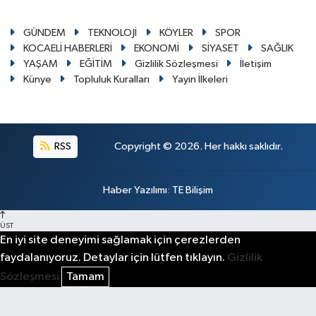
GÜNDEM
TEKNOLOJİ
KÖYLER
SPOR
KOCAELİ HABERLERİ
EKONOMİ
SİYASET
SAĞLIK
YAŞAM
EĞİTİM
Gizlilik Sözleşmesi
İletişim
Künye
Topluluk Kuralları
Yayın İlkeleri
RSS
Copyright © 2026. Her hakkı saklıdır.
Haber Yazılımı
:
TE Bilişim
ÜST
En iyi site deneyimi sağlamak için çerezlerden
faydalanıyoruz. Detaylar için lütfen tıklayın.
Gizlilik
Sözleşmesi
Tamam