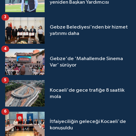
yeniden Başkan Yardımcısı
3
Gebze Belediyesi'nden bir hizmet
yatırımı daha
4
Gebze'de 'Mahallemde Sinema
Var' sürüyor
5
Kocaeli'de gece trafiğe 8 saatlik
mola
6
İtfaiyeciliğin geleceği Kocaeli'de
konuşuldu