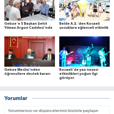
Gebze'e 5 Başkan Şehit
Belde A.Ş.'den Kocaeli
Yılmaz Argon Caddesi'nde
çocuklara eğlenceli etkinlik
Gebze Meclisi'nden
Kocaeli'de yaz neşesi
öğrencilere destek kararı
etkinlikleri yoğun ilgi
görüyor
Yorumlar