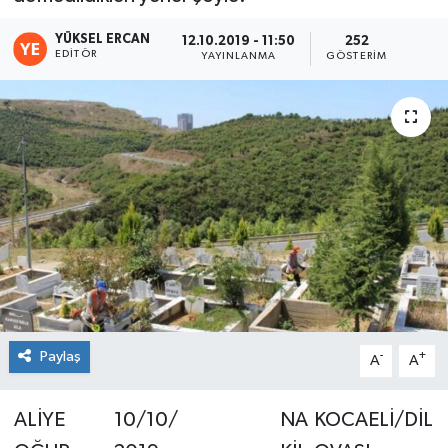
YÜKSEL ERCAN
12.10.2019 - 11:50
252
EDITÖR
YAYINLANMA
GÖSTERIM
Paylaş
-
+
A
A
ALİYE
10/10/
NA
KOCAELİ/DİL