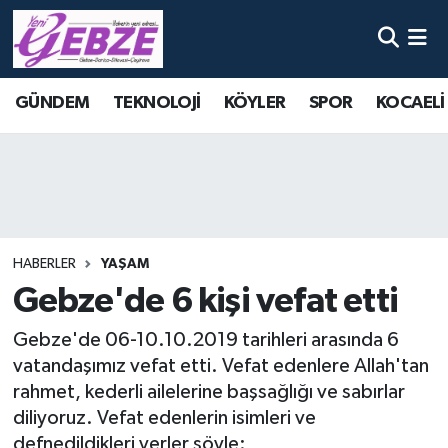
Nöbetçi Eczaneler
GÜNDEM
TEKNOLOJİ
KÖYLER
SPOR
KOCAELİ
Hava Durumu
Namaz Vakitleri
Trafik Durumu
HABERLER
YAŞAM
Süper Lig Puan Durumu ve Fikstür
Gebze'de 6 kişi vefat etti
Tüm Manşetler
Gebze'de 06-10.10.2019 tarihleri arasında 6
vatandaşımız vefat etti. Vefat edenlere Allah'tan
Son Dakika Haberleri
rahmet, kederli ailelerine başsağlığı ve sabırlar
diliyoruz. Vefat edenlerin isimleri ve
Haber Arşivi
defnedildikleri yerler şöyle: