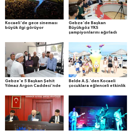
Kocaeli'de gece sineması
Gebze'de Başkan
büyük ilgi görüyor
Büyükgöz YKS
şampiyonlarını ağırladı
Gebze'e 5 Başkan Şehit
Belde A.Ş.'den Kocaeli
Yılmaz Argon Caddesi'nde
çocuklara eğlenceli etkinlik