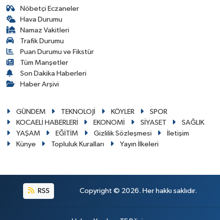
Nöbetçi Eczaneler
Hava Durumu
Namaz Vakitleri
Trafik Durumu
Puan Durumu ve Fikstür
Tüm Manşetler
Son Dakika Haberleri
Haber Arşivi
GÜNDEM
TEKNOLOJİ
KÖYLER
SPOR
KOCAELİ HABERLERİ
EKONOMİ
SİYASET
SAĞLIK
YAŞAM
EĞİTİM
Gizlilik Sözleşmesi
İletişim
Künye
Topluluk Kuralları
Yayın İlkeleri
RSS
Copyright © 2026. Her hakkı saklıdır.