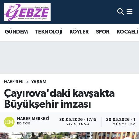
Nöbetçi Eczaneler
GÜNDEM
TEKNOLOJİ
KÖYLER
SPOR
KOCAELİ
Hava Durumu
Namaz Vakitleri
Trafik Durumu
HABERLER
YAŞAM
Süper Lig Puan Durumu ve Fikstür
Çayırova'daki kavşakta
Büyükşehir imzası
Tüm Manşetler
Son Dakika Haberleri
HABER MERKEZI
30.05.2026 - 17:15
30.05.2026 - 17
EDITÖR
YAYINLANMA
GÜNCELLEME
Haber Arşivi