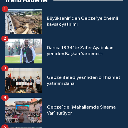
Trend Haberler
1
Büyükşehir'den Gebze'ye önemli
kavşak yatırımı
2
Darıca 1934'te Zafer Ayabakan
yeniden Başkan Yardımcısı
3
Gebze Belediyesi'nden bir hizmet
yatırımı daha
4
Gebze'de 'Mahallemde Sinema
Var' sürüyor
5