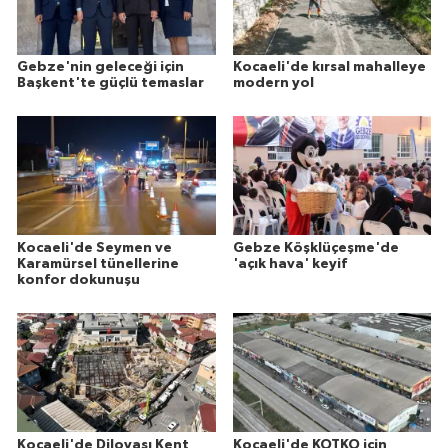
Gebze'nin geleceği için
Kocaeli'de kırsal mahalleye
Başkent'te güçlü temaslar
modern yol
Kocaeli'de Seymen ve
Gebze Köşklüçeşme'de
Karamürsel tünellerine
'açık hava' keyif
konfor dokunuşu
Kocaeli'de Dilovası Kent
Kocaeli'de KOTKO için