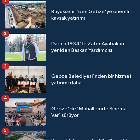
1
Büyükşehir'den Gebze'ye önemli
kavşak yatırımı
2
Darıca 1934'te Zafer Ayabakan
yeniden Başkan Yardımcısı
3
Gebze Belediyesi'nden bir hizmet
yatırımı daha
4
Gebze'de 'Mahallemde Sinema
Var' sürüyor
5