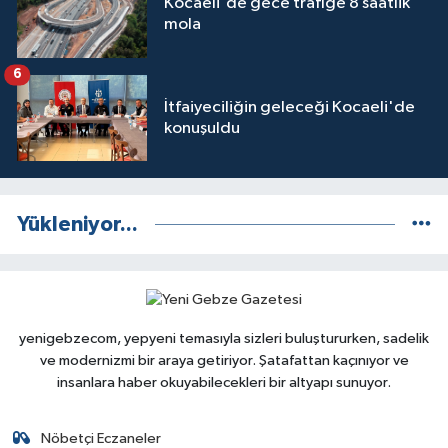
Kocaeli'de gece trafiğe 8 saatlik
mola
6
İtfaiyeciliğin geleceği Kocaeli'de
konuşuldu
Yükleniyor...
yenigebzecom, yepyeni temasıyla sizleri buluştururken, sadelik
ve modernizmi bir araya getiriyor. Şatafattan kaçınıyor ve
insanlara haber okuyabilecekleri bir altyapı sunuyor.
Nöbetçi Eczaneler