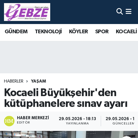
Nöbetçi Eczaneler
GÜNDEM
TEKNOLOJİ
KÖYLER
SPOR
KOCAELİ
Hava Durumu
Namaz Vakitleri
Trafik Durumu
HABERLER
YAŞAM
Süper Lig Puan Durumu ve Fikstür
Kocaeli Büyükşehir'den
kütüphanelere sınav ayarı
Tüm Manşetler
Son Dakika Haberleri
HABER MERKEZI
29.05.2026 - 18:13
29.05.2026 - 18
EDITÖR
YAYINLANMA
GÜNCELLEME
Haber Arşivi