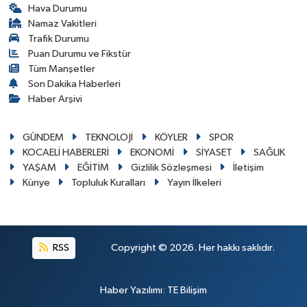
Hava Durumu
Namaz Vakitleri
Trafik Durumu
Puan Durumu ve Fikstür
Tüm Manşetler
Son Dakika Haberleri
Haber Arşivi
GÜNDEM
TEKNOLOJİ
KÖYLER
SPOR
KOCAELİ HABERLERİ
EKONOMİ
SİYASET
SAĞLIK
YAŞAM
EĞİTİM
Gizlilik Sözleşmesi
İletişim
Künye
Topluluk Kuralları
Yayın İlkeleri
RSS
Copyright © 2026. Her hakkı saklıdır.
Haber Yazılımı
:
TE Bilişim