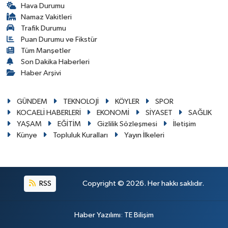
Hava Durumu
Namaz Vakitleri
Trafik Durumu
Puan Durumu ve Fikstür
Tüm Manşetler
Son Dakika Haberleri
Haber Arşivi
GÜNDEM
TEKNOLOJİ
KÖYLER
SPOR
KOCAELİ HABERLERİ
EKONOMİ
SİYASET
SAĞLIK
YAŞAM
EĞİTİM
Gizlilik Sözleşmesi
İletişim
Künye
Topluluk Kuralları
Yayın İlkeleri
RSS
Copyright © 2026. Her hakkı saklıdır.
Haber Yazılımı
:
TE Bilişim