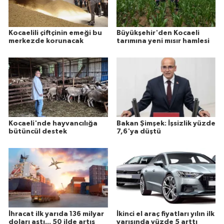
Kocaelili çiftçinin emeği bu
Büyükşehir'den Kocaeli
merkezde korunacak
tarımına yeni mısır hamlesi
Kocaeli'nde hayvancılığa
Bakan Şimşek: İşsizlik yüzde
bütüncül destek
7,6'ya düştü
İhracat ilk yarıda 136 milyar
İkinci el araç fiyatları yılın ilk
doları aştı... 50 ilde artış
yarısında yüzde 5 arttı