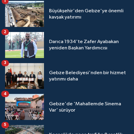
1
Büyükşehir'den Gebze'ye önemli
kavşak yatırımı
2
Darıca 1934'te Zafer Ayabakan
yeniden Başkan Yardımcısı
3
Gebze Belediyesi'nden bir hizmet
yatırımı daha
4
Gebze'de 'Mahallemde Sinema
Var' sürüyor
5