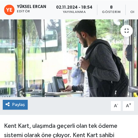
YÜKSEL ERCAN
02.11.2024 - 18:54
8
EDITÖR
YAYINLANMA
GÖSTERIM
OKU
Paylaş
-
+
A
A
Kent Kart, ulaşımda geçerli olan tek ödeme
sistemi olarak öne çıkıyor. Kent Kart sahibi