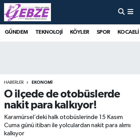
Nöbetçi Eczaneler
GÜNDEM
TEKNOLOJİ
KÖYLER
SPOR
KOCAELİ
Hava Durumu
Namaz Vakitleri
Trafik Durumu
HABERLER
EKONOMİ
Süper Lig Puan Durumu ve Fikstür
O ilçede de otobüslerde
nakit para kalkıyor!
Tüm Manşetler
Karamürsel’deki halk otobüslerinde 15 Kasım
Son Dakika Haberleri
Cuma günü itibarı ile yolculardan nakit para alımı
kalkıyor
Haber Arşivi