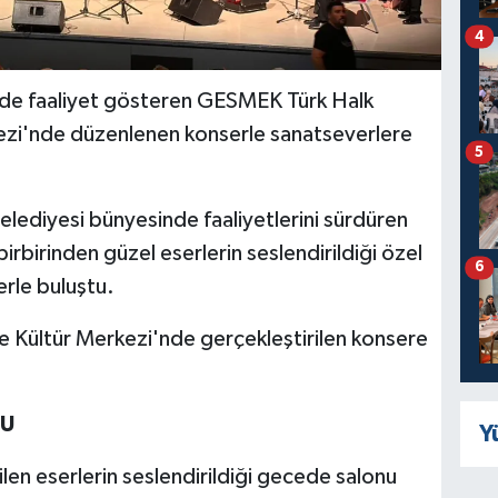
4
de faaliyet gösteren GESMEK Türk Halk
zi'nde düzenlenen konserle sanatseverlere
5
lediyesi bünyesinde faaliyetlerini sürdüren
birinden güzel eserlerin seslendirildiği özel
6
rle buluştu.
 Kültür Merkezi'nde gerçekleştirilen konsere
DU
Y
len eserlerin seslendirildiği gecede salonu