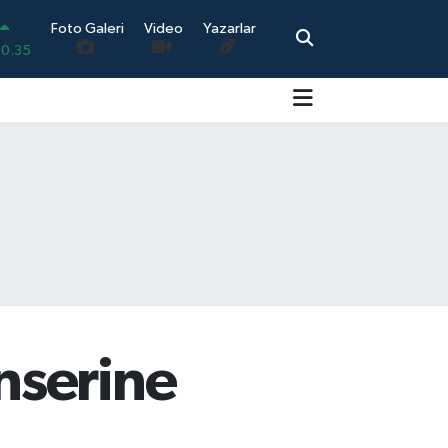
Foto Galeri
Video
Yazarlar
.18
.32
.38
0.03
14
0.35
nserine