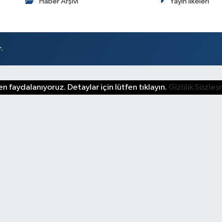
Haber Arşivi
Yayın İlkeleri
.
n faydalanıyoruz. Detaylar için lütfen tıklayın.
Gizlilik Sözle