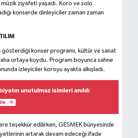
müzik ziyafeti yaşadı. Koro ve solo
adığı konserde dinleyiciler zaman zaman
TILIM
 gösterdiği konser programı, kültür ve sanat
ez daha ortaya koydu. Program boyunca sahne
nunda izleyiciler koroyu ayakta alkışladı.
iyatın unutulmaz isimleri anıldı
üle
re teşekkür edilirken, GESMEK bünyesinde
liyetlerinin artarak devam edeceği ifade