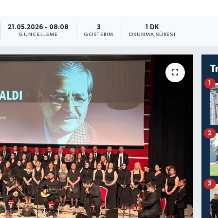
21.05.2026 - 08:08
3
1 DK
GÜNCELLEME
GÖSTERIM
OKUNMA SÜRESI
T
1
2
3