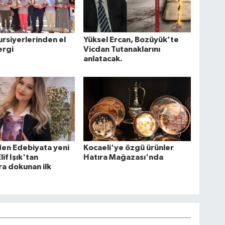
rsiyerlerinden el
Yüksel Ercan, Bozüyük’te
ergi
Vicdan Tutanaklarını
anlatacak.
en Edebiyata yeni
Kocaeli'ye özgü ürünler
lif Işık'tan
Hatıra Mağazası'nda
a dokunan ilk