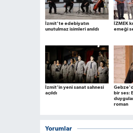
İzmit'te edebiyatın
İZMEK ku
unutulmaz isimleri anıldı
emeği s
İzmit'in yeni sanat sahnesi
Gebze'd
açıldı
bir ses: E
duygular
roman
Yorumlar