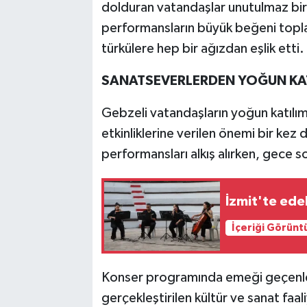
dolduran vatandaşlar unutulmaz bir 
performansların büyük beğeni topl
türkülere hep bir ağızdan eşlik etti.
SANATSEVERLERDEN YOĞUN KA
Gebzeli vatandaşların yoğun katılım
etkinliklerine verilen önemi bir k
performansları alkış alırken, gece so
İzmit'te edeb
İçeriği Görünt
Konser programında emeği geçenle
gerçekleştirilen kültür ve sanat faa