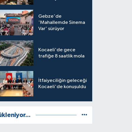
Gebze'de
'Mahallemde Sinema
Var' sürüyor
Kocaeli'de gece
trafiğe 8 saatlik mola
İtfaiyeciliğin geleceği
Kocaeli'de konuşuldu
ükleniyor...