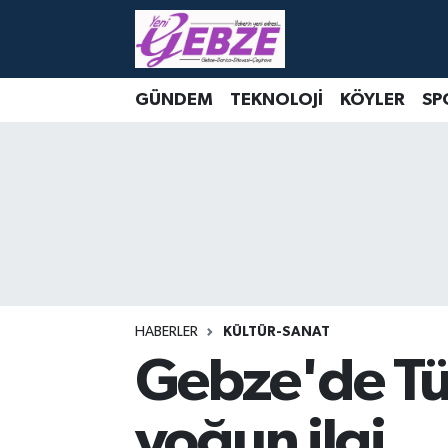
Nöbetçi Eczaneler
GÜNDEM
TEKNOLOJİ
KÖYLER
SP
Hava Durumu
Namaz Vakitleri
Trafik Durumu
Süper Lig Puan Durumu ve Fikstür
Tüm Manşetler
HABERLER
KÜLTÜR-SANAT
Gebze'de Tü
Son Dakika Haberleri
yoğun ilgi
Haber Arşivi