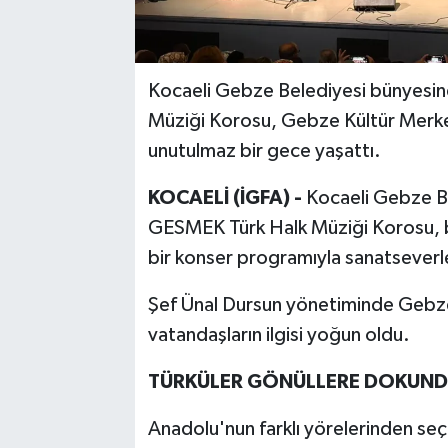
Kocaeli Gebze Belediyesi bünyesin
Müziği Korosu, Gebze Kültür Merke
unutulmaz bir gece yaşattı.
KOCAELİ (İGFA) -
Kocaeli Gebze Be
GESMEK Türk Halk Müziği Korosu, bir
bir konser programıyla sanatseverle
Şef Ünal Dursun yönetiminde Gebze
vatandaşların ilgisi yoğun oldu.
TÜRKÜLER GÖNÜLLERE DOKUN
Anadolu'nun farklı yörelerinden seçi