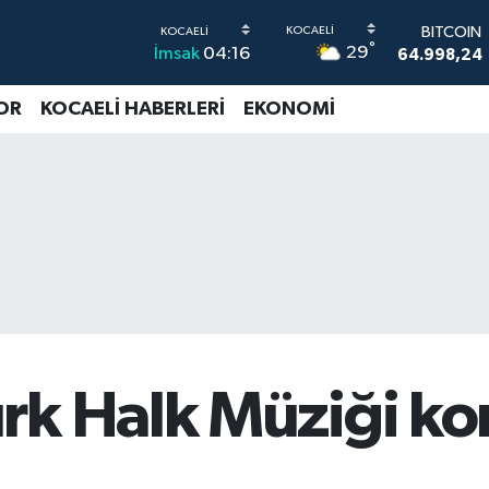
DOLAR
°
29
İmsak
04:16
47,7436
0
EURO
55,2510
0
OR
KOCAELİ HABERLERİ
EKONOMİ
STERLİN
64,4811
0
G.ALTIN
6660.55
BİST100
13.779
-
BITCOIN
64.998,24
rk Halk Müziği ko