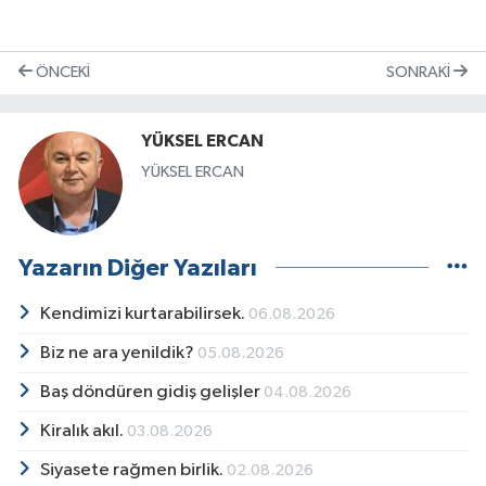
ÖNCEKI
SONRAKI
YÜKSEL ERCAN
YÜKSEL ERCAN
Yazarın Diğer Yazıları
Kendimizi kurtarabilirsek.
06.08.2026
Biz ne ara yenildik?
05.08.2026
Baş döndüren gidiş gelişler
04.08.2026
Kiralık akıl.
03.08.2026
Siyasete rağmen birlik.
02.08.2026