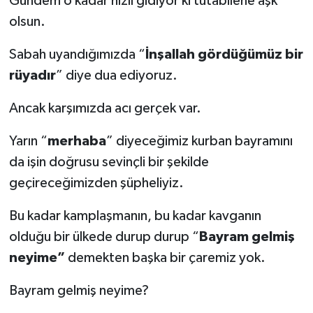
Gündem o kadar hızlı gidiyor ki tutabilene aşk
olsun.
Sabah uyandığımızda “
İnşallah gördüğümüz bir
rüyadır
” diye dua ediyoruz.
Ancak karşımızda acı gerçek var.
Yarın “
merhaba
” diyeceğimiz kurban bayramını
da işin doğrusu sevinçli bir şekilde
geçireceğimizden şüpheliyiz.
Bu kadar kamplaşmanın, bu kadar kavganın
olduğu bir ülkede durup durup “
Bayram gelmiş
neyime”
demekten başka bir çaremiz yok.
Bayram gelmiş neyime?