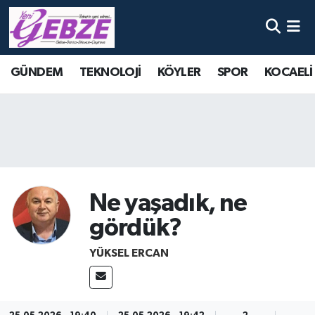
Nöbetçi Eczaneler
GÜNDEM
TEKNOLOJİ
KÖYLER
SPOR
KOCAELİ
Hava Durumu
Namaz Vakitleri
Trafik Durumu
Süper Lig Puan Durumu ve Fikstür
Ne yaşadık, ne
gördük?
Tüm Manşetler
YÜKSEL ERCAN
Son Dakika Haberleri
Haber Arşivi