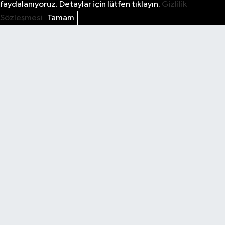
faydalanıyoruz. Detaylar için lütfen tıklayın.
Gizlilik
Sözleşmesi
Tamam