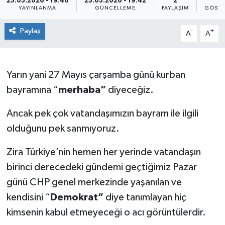
25.05.2026 - 19:40
25.05.2026 - 19:42
2
7
YAYINLANMA
GÜNCELLEME
PAYLAŞIM
GÖSTE
Paylaş
-
+
A
A
Yarın yani 27 Mayıs çarşamba günü kurban
bayramına “
merhaba”
diyeceğiz.
Ancak pek çok vatandaşımızın bayram ile ilgili
olduğunu pek sanmıyoruz.
Zira Türkiye’nin hemen her yerinde vatandaşın
birinci derecedeki gündemi geçtiğimiz Pazar
günü CHP genel merkezinde yaşanılan ve
kendisini “
Demokrat”
diye tanımlayan hiç
kimsenin kabul etmeyeceği o acı görüntülerdir.