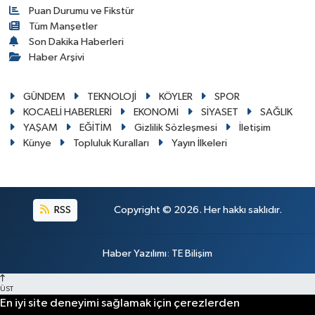
Puan Durumu ve Fikstür
Tüm Manşetler
Son Dakika Haberleri
Haber Arşivi
GÜNDEM
TEKNOLOJİ
KÖYLER
SPOR
KOCAELİ HABERLERİ
EKONOMİ
SİYASET
SAĞLIK
YAŞAM
EĞİTİM
Gizlilik Sözleşmesi
İletişim
Künye
Topluluk Kuralları
Yayın İlkeleri
RSS
Copyright © 2026. Her hakkı saklıdır.
Haber Yazılımı
:
TE Bilişim
ÜST
En iyi site deneyimi sağlamak için çerezlerden