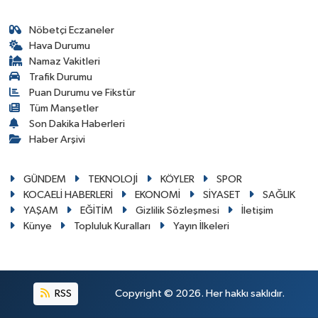
Nöbetçi Eczaneler
Hava Durumu
Namaz Vakitleri
Trafik Durumu
Puan Durumu ve Fikstür
Tüm Manşetler
Son Dakika Haberleri
Haber Arşivi
GÜNDEM
TEKNOLOJİ
KÖYLER
SPOR
KOCAELİ HABERLERİ
EKONOMİ
SİYASET
SAĞLIK
YAŞAM
EĞİTİM
Gizlilik Sözleşmesi
İletişim
Künye
Topluluk Kuralları
Yayın İlkeleri
RSS
Copyright © 2026. Her hakkı saklıdır.