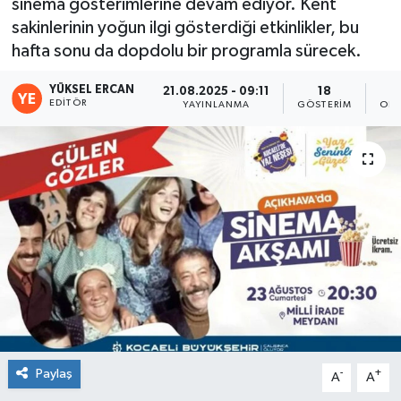
sinema gösterimlerine devam ediyor. Kent
sakinlerinin yoğun ilgi gösterdiği etkinlikler, bu
hafta sonu da dopdolu bir programla sürecek.
YÜKSEL ERCAN
21.08.2025 - 09:11
18
EDITÖR
YAYINLANMA
GÖSTERIM
OKU
Paylaş
-
+
A
A