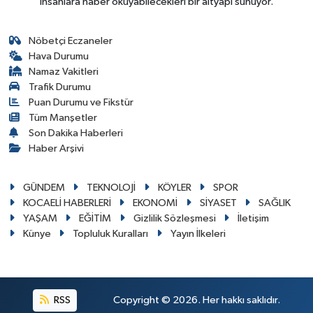
insanlara haber okuyabilecekleri bir altyapı sunuyor.
Nöbetçi Eczaneler
Hava Durumu
Namaz Vakitleri
Trafik Durumu
Puan Durumu ve Fikstür
Tüm Manşetler
Son Dakika Haberleri
Haber Arşivi
GÜNDEM
TEKNOLOJİ
KÖYLER
SPOR
KOCAELİ HABERLERİ
EKONOMİ
SİYASET
SAĞLIK
YAŞAM
EĞİTİM
Gizlilik Sözleşmesi
İletişim
Künye
Topluluk Kuralları
Yayın İlkeleri
RSS
Copyright © 2026. Her hakkı saklıdır.