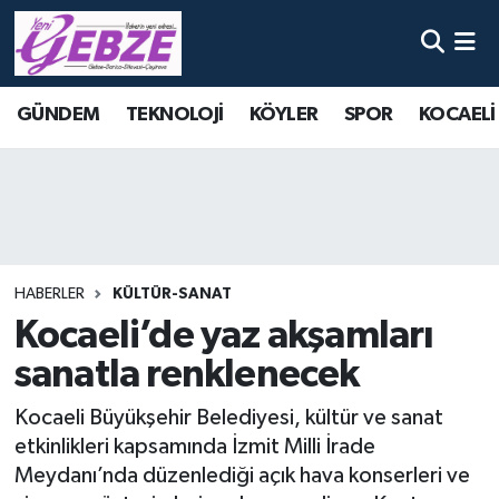
Nöbetçi Eczaneler
GÜNDEM
TEKNOLOJİ
KÖYLER
SPOR
KOCAELİ
Hava Durumu
Namaz Vakitleri
Trafik Durumu
HABERLER
KÜLTÜR-SANAT
Süper Lig Puan Durumu ve Fikstür
Kocaeli’de yaz akşamları
sanatla renklenecek
Tüm Manşetler
Kocaeli Büyükşehir Belediyesi, kültür ve sanat
Son Dakika Haberleri
etkinlikleri kapsamında İzmit Milli İrade
Meydanı’nda düzenlediği açık hava konserleri ve
Haber Arşivi