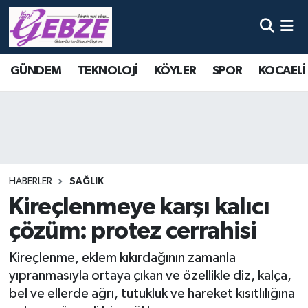
Nöbetçi Eczaneler
GÜNDEM
TEKNOLOJİ
KÖYLER
SPOR
KOCAELİ
Hava Durumu
Namaz Vakitleri
Trafik Durumu
HABERLER
SAĞLIK
Süper Lig Puan Durumu ve Fikstür
Kireçlenmeye karşı kalıcı
çözüm: protez cerrahisi
Tüm Manşetler
Kireçlenme, eklem kıkırdağının zamanla
Son Dakika Haberleri
yıpranmasıyla ortaya çıkan ve özellikle diz, kalça,
bel ve ellerde ağrı, tutukluk ve hareket kısıtlılığına
Haber Arşivi