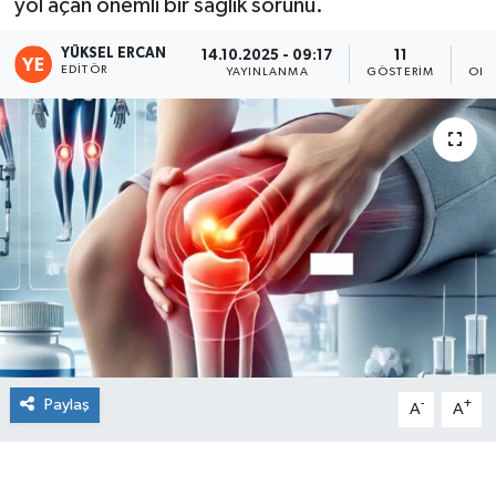
yol açan önemli bir sağlık sorunu.
YÜKSEL ERCAN
14.10.2025 - 09:17
11
EDITÖR
YAYINLANMA
GÖSTERIM
OKU
Paylaş
-
+
A
A