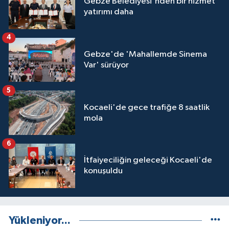
Gebze Belediyesi'nden bir hizmet
yatırımı daha
4
Gebze'de 'Mahallemde Sinema
Var' sürüyor
5
Kocaeli'de gece trafiğe 8 saatlik
mola
6
İtfaiyeciliğin geleceği Kocaeli'de
konuşuldu
Yükleniyor...