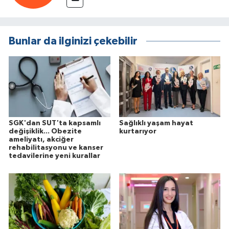
Bunlar da ilginizi çekebilir
SGK'dan SUT'ta kapsamlı
Sağlıklı yaşam hayat
değişiklik... Obezite
kurtarıyor
ameliyatı, akciğer
rehabilitasyonu ve kanser
tedavilerine yeni kurallar