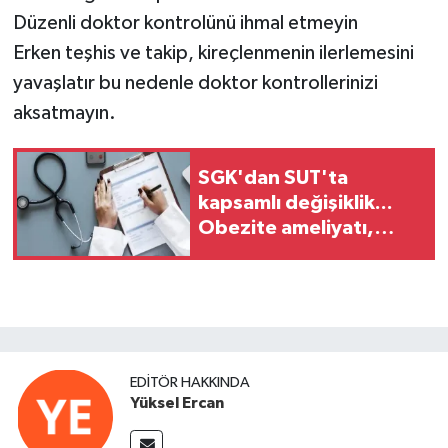
Düzenli doktor kontrolünü ihmal etmeyin
Erken teşhis ve takip, kireçlenmenin ilerlemesini
yavaşlatır bu nedenle doktor kontrollerinizi
aksatmayın.
SGK'dan SUT'ta
kapsamlı değişiklik...
Obezite ameliyatı,
akciğer rehabilitasyonu
ve kanser tedavilerine
yeni kurallar
EDITÖR HAKKINDA
Yüksel Ercan