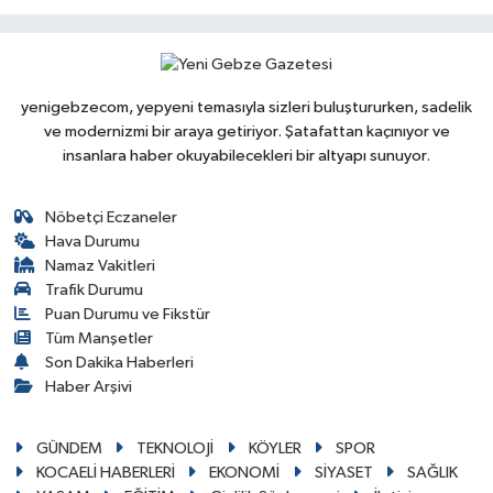
yenigebzecom, yepyeni temasıyla sizleri buluştururken, sadelik
ve modernizmi bir araya getiriyor. Şatafattan kaçınıyor ve
insanlara haber okuyabilecekleri bir altyapı sunuyor.
Nöbetçi Eczaneler
Hava Durumu
Namaz Vakitleri
Trafik Durumu
Puan Durumu ve Fikstür
Tüm Manşetler
Son Dakika Haberleri
Haber Arşivi
GÜNDEM
TEKNOLOJİ
KÖYLER
SPOR
KOCAELİ HABERLERİ
EKONOMİ
SİYASET
SAĞLIK