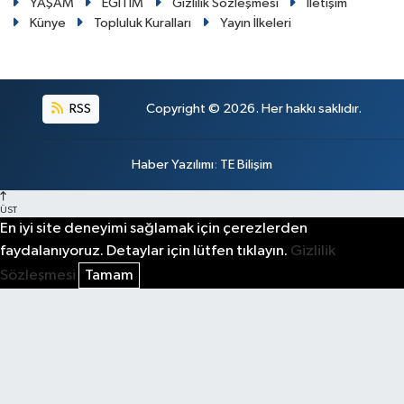
YAŞAM
EĞİTİM
Gizlilik Sözleşmesi
İletişim
Künye
Topluluk Kuralları
Yayın İlkeleri
RSS
Copyright © 2026. Her hakkı saklıdır.
Haber Yazılımı
:
TE Bilişim
ÜST
En iyi site deneyimi sağlamak için çerezlerden
faydalanıyoruz. Detaylar için lütfen tıklayın.
Gizlilik
Sözleşmesi
Tamam