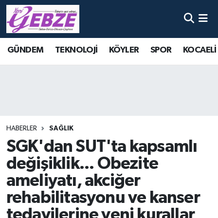
Nöbetçi Eczaneler
GÜNDEM
TEKNOLOJİ
KÖYLER
SPOR
KOCAELİ
Hava Durumu
Namaz Vakitleri
Trafik Durumu
HABERLER
SAĞLIK
Süper Lig Puan Durumu ve Fikstür
SGK'dan SUT'ta kapsamlı
değişiklik... Obezite
Tüm Manşetler
ameliyatı, akciğer
Son Dakika Haberleri
rehabilitasyonu ve kanser
tedavilerine yeni kurallar
Haber Arşivi