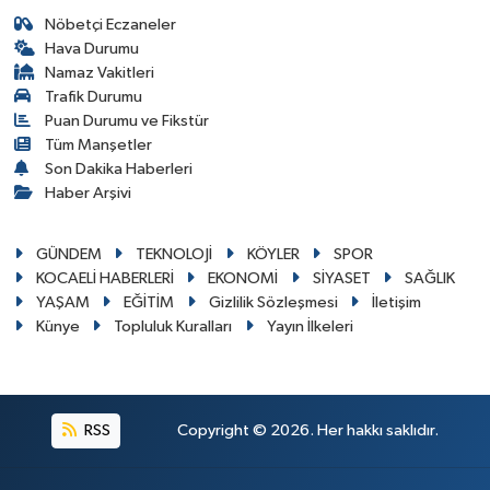
Nöbetçi Eczaneler
Hava Durumu
Namaz Vakitleri
Trafik Durumu
Puan Durumu ve Fikstür
Tüm Manşetler
Son Dakika Haberleri
Haber Arşivi
GÜNDEM
TEKNOLOJİ
KÖYLER
SPOR
KOCAELİ HABERLERİ
EKONOMİ
SİYASET
SAĞLIK
YAŞAM
EĞİTİM
Gizlilik Sözleşmesi
İletişim
Künye
Topluluk Kuralları
Yayın İlkeleri
RSS
Copyright © 2026. Her hakkı saklıdır.