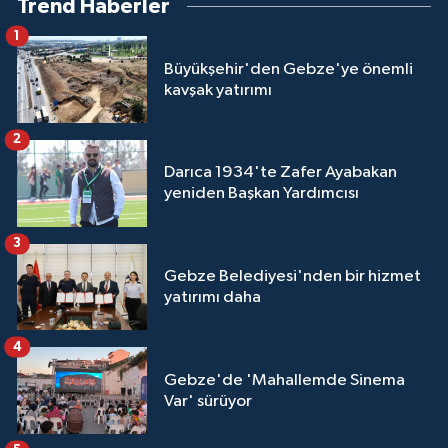
Trend Haberler
1
Büyükşehir'den Gebze'ye önemli
kavşak yatırımı
2
Darıca 1934'te Zafer Ayabakan
yeniden Başkan Yardımcısı
3
Gebze Belediyesi'nden bir hizmet
yatırımı daha
4
Gebze'de 'Mahallemde Sinema
Var' sürüyor