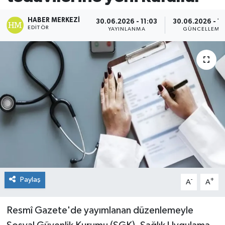
HABER MERKEZI
30.06.2026 - 11:03
30.06.2026 - 11
EDITÖR
YAYINLANMA
GÜNCELLEME
Paylaş
-
+
A
A
Resmî Gazete'de yayımlanan düzenlemeyle