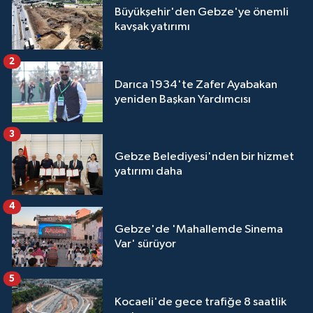
Büyükşehir'den Gebze'ye önemli
kavşak yatırımı
2
Darıca 1934'te Zafer Ayabakan
yeniden Başkan Yardımcısı
3
Gebze Belediyesi'nden bir hizmet
yatırımı daha
4
Gebze'de 'Mahallemde Sinema
Var' sürüyor
5
Kocaeli'de gece trafiğe 8 saatlik