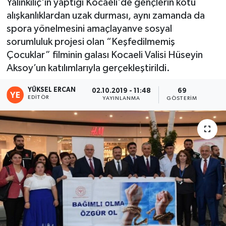
Yalınkılıç'ın yaptığı Kocaeli'de gençlerin kötü
alışkanlıklardan uzak durması, aynı zamanda da
spora yönelmesini amaçlayanve sosyal
sorumluluk projesi olan “Keşfedilmemiş
Çocuklar” filminin galası Kocaeli Valisi Hüseyin
Aksoy’un katılımlarıyla gerçekleştirildi.
YÜKSEL ERCAN
02.10.2019 - 11:48
69
EDITÖR
YAYINLANMA
GÖSTERIM