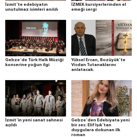
İzmit'te edebiyatın
İZMEK kursiyerlerinden el
unutulmaz isimleri anıldı
emeği sergi
Gebze'de Türk Halk Müziği
Yüksel Ercan, Bozüyük’te
konserine yoğun ilgi
Vicdan Tutanaklarını
anlatacak.
İzmit'in yeni sanat sahnesi
Gebze'den Edebiyata yeni
açıldı
bir ses: Elif Işık'tan
duygulara dokunan ilk
roman