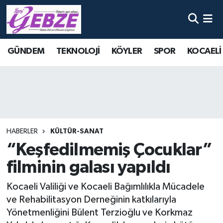
Nöbetçi Eczaneler
GÜNDEM
TEKNOLOJİ
KÖYLER
SPOR
KOCAELİ
Hava Durumu
Namaz Vakitleri
Trafik Durumu
HABERLER
KÜLTÜR-SANAT
Süper Lig Puan Durumu ve Fikstür
“Keşfedilmemiş Çocuklar”
filminin galası yapıldı
Tüm Manşetler
Kocaeli Valiliği ve Kocaeli Bağımlılıkla Mücadele
Son Dakika Haberleri
ve Rehabilitasyon Derneğinin katkılarıyla
Yönetmenliğini Bülent Terzioğlu ve Korkmaz
Haber Arşivi