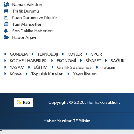
Namaz Vakitleri
Trafik Durumu
Puan Durumu ve Fikstür
Tüm Manşetler
Son Dakika Haberleri
Haber Arşivi
GÜNDEM
TEKNOLOJİ
KÖYLER
SPOR
KOCAELİ HABERLERİ
EKONOMİ
SİYASET
SAĞLIK
YAŞAM
EĞİTİM
Gizlilik Sözleşmesi
İletişim
Künye
Topluluk Kuralları
Yayın İlkeleri
RSS
Copyright © 2026. Her hakkı saklıdır.
Haber Yazılımı
:
TE Bilişim