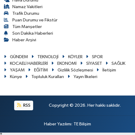
Hava Durumu
Namaz Vakitleri
Trafik Durumu
Puan Durumu ve Fikstür
Tüm Manşetler
Son Dakika Haberleri
Haber Arşivi
GÜNDEM
TEKNOLOJİ
KÖYLER
SPOR
KOCAELİ HABERLERİ
EKONOMİ
SİYASET
SAĞLIK
YAŞAM
EĞİTİM
Gizlilik Sözleşmesi
İletişim
Künye
Topluluk Kuralları
Yayın İlkeleri
RSS
Copyright © 2026. Her hakkı saklıdır.
Haber Yazılımı
:
TE Bilişim