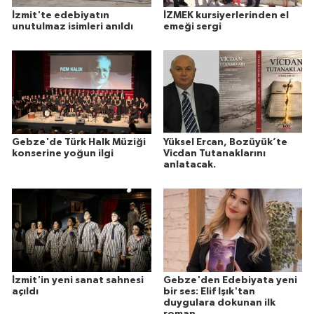
İzmit'te edebiyatın
İZMEK kursiyerlerinden el
unutulmaz isimleri anıldı
emeği sergi
Gebze'de Türk Halk Müziği
Yüksel Ercan, Bozüyük’te
konserine yoğun ilgi
Vicdan Tutanaklarını
anlatacak.
İzmit'in yeni sanat sahnesi
Gebze'den Edebiyata yeni
açıldı
bir ses: Elif Işık'tan
duygulara dokunan ilk