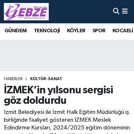
Nöbetçi Eczaneler
GÜNDEM
TEKNOLOJİ
KÖYLER
SPOR
KOCAELİ
Hava Durumu
Namaz Vakitleri
Trafik Durumu
HABERLER
KÜLTÜR-SANAT
Süper Lig Puan Durumu ve Fikstür
İZMEK’in yılsonu sergisi
göz doldurdu
Tüm Manşetler
İzmit Belediyesi ile İzmit Halk Eğitim Müdürlüğü iş
Son Dakika Haberleri
birliğinde faaliyet gösteren İZMEK Meslek
Edindirme Kursları, 2024/2025 eğitim döneminin
Haber Arşivi