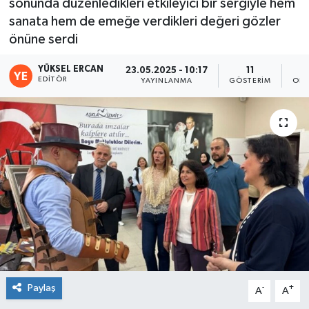
sonunda düzenledikleri etkileyici bir sergiyle hem
sanata hem de emeğe verdikleri değeri gözler
önüne serdi
YÜKSEL ERCAN
23.05.2025 - 10:17
11
EDITÖR
YAYINLANMA
GÖSTERIM
OKU
Paylaş
-
+
A
A