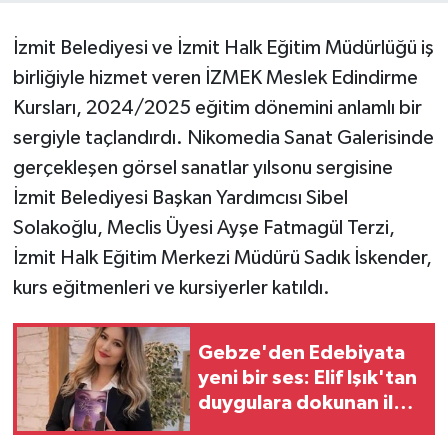
İzmit Belediyesi ve İzmit Halk Eğitim Müdürlüğü iş
birliğiyle hizmet veren İZMEK Meslek Edindirme
Kursları, 2024/2025 eğitim dönemini anlamlı bir
sergiyle taçlandırdı. Nikomedia Sanat Galerisinde
gerçekleşen görsel sanatlar yılsonu sergisine
İzmit Belediyesi Başkan Yardımcısı Sibel
Solakoğlu, Meclis Üyesi Ayşe Fatmagül Terzi,
İzmit Halk Eğitim Merkezi Müdürü Sadık İskender,
kurs eğitmenleri ve kursiyerler katıldı.
Gebze'den Edebiyata
yeni bir ses: Elif Işık'tan
duygulara dokunan ilk
roman