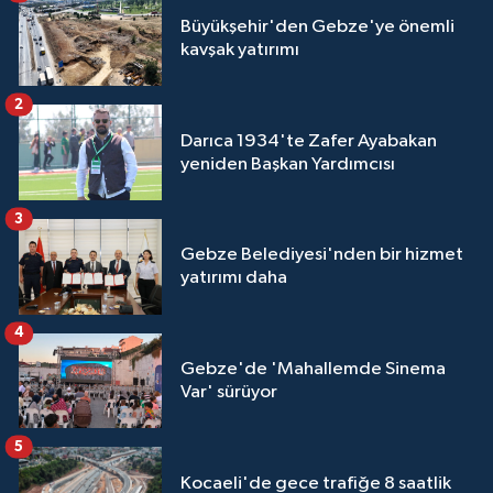
Büyükşehir'den Gebze'ye önemli
kavşak yatırımı
2
Darıca 1934'te Zafer Ayabakan
yeniden Başkan Yardımcısı
3
Gebze Belediyesi'nden bir hizmet
yatırımı daha
4
Gebze'de 'Mahallemde Sinema
Var' sürüyor
5
Kocaeli'de gece trafiğe 8 saatlik