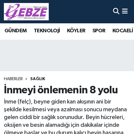
Nöbetçi Eczaneler
GÜNDEM
TEKNOLOJİ
KÖYLER
SPOR
KOCAELİ
Hava Durumu
Namaz Vakitleri
Trafik Durumu
HABERLER
SAĞLIK
Süper Lig Puan Durumu ve Fikstür
İnmeyi önlemenin 8 yolu
Tüm Manşetler
İnme (felç), beyne giden kan akışının ani bir
şekilde kesilmesi veya azalması sonucu meydana
Son Dakika Haberleri
gelen ciddi bir sağlık sorunudur. Beyin hücreleri,
oksijen ve besin alamadığı için dakikalar içinde
Haber Arşivi
ölmeye başlar ve bu durum kalıcı beyin hasarına,