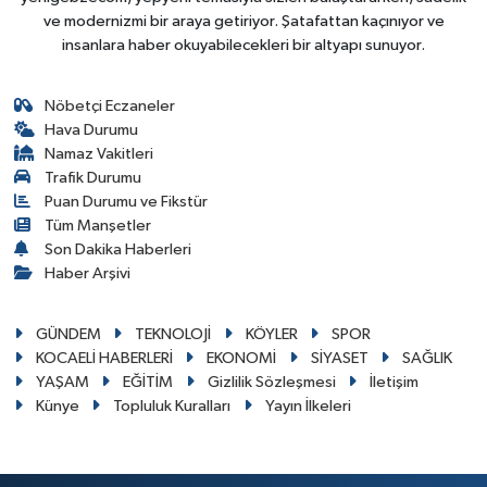
ve modernizmi bir araya getiriyor. Şatafattan kaçınıyor ve
insanlara haber okuyabilecekleri bir altyapı sunuyor.
Nöbetçi Eczaneler
Hava Durumu
Namaz Vakitleri
Trafik Durumu
Puan Durumu ve Fikstür
Tüm Manşetler
Son Dakika Haberleri
Haber Arşivi
GÜNDEM
TEKNOLOJİ
KÖYLER
SPOR
KOCAELİ HABERLERİ
EKONOMİ
SİYASET
SAĞLIK
YAŞAM
EĞİTİM
Gizlilik Sözleşmesi
İletişim
Künye
Topluluk Kuralları
Yayın İlkeleri