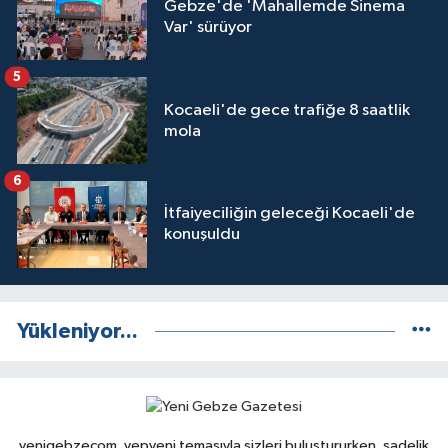
Gebze'de 'Mahallemde Sinema
Var' sürüyor
5
Kocaeli'de gece trafiğe 8 saatlik
mola
6
İtfaiyeciliğin geleceği Kocaeli'de
konuşuldu
Yükleniyor...
yenigebzecom, yepyeni temasıyla sizleri buluştururken, sadelik