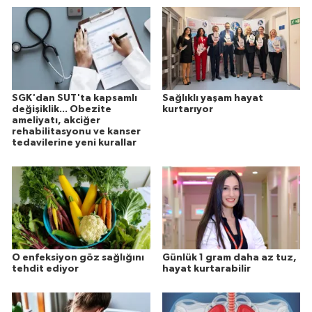
SGK'dan SUT'ta kapsamlı
Sağlıklı yaşam hayat
değişiklik... Obezite
kurtarıyor
ameliyatı, akciğer
rehabilitasyonu ve kanser
tedavilerine yeni kurallar
O enfeksiyon göz sağlığını
Günlük 1 gram daha az tuz,
tehdit ediyor
hayat kurtarabilir