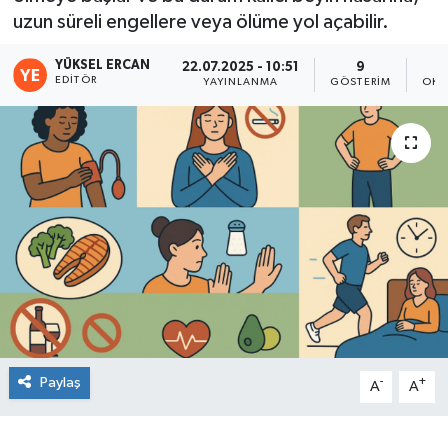
uzun süreli engellere veya ölüme yol açabilir.
YÜKSEL ERCAN
22.07.2025 - 10:51
9
EDITÖR
YAYINLANMA
GÖSTERIM
OKU
Paylaş
-
+
A
A