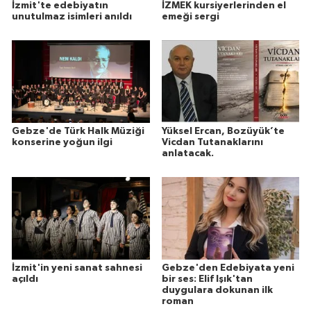
İzmit'te edebiyatın
İZMEK kursiyerlerinden el
unutulmaz isimleri anıldı
emeği sergi
Gebze'de Türk Halk Müziği
Yüksel Ercan, Bozüyük’te
konserine yoğun ilgi
Vicdan Tutanaklarını
anlatacak.
İzmit'in yeni sanat sahnesi
Gebze'den Edebiyata yeni
açıldı
bir ses: Elif Işık'tan
duygulara dokunan ilk
roman