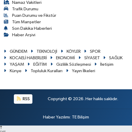
Namaz Vakitleri
Trafik Durumu
Puan Durumu ve Fikstür
Tüm Manşetler
Son Dakika Haberleri
Haber Arşivi
GÜNDEM
TEKNOLOJİ
KÖYLER
SPOR
KOCAELİ HABERLERİ
EKONOMİ
SİYASET
SAĞLIK
YAŞAM
EĞİTİM
Gizlilik Sözleşmesi
İletişim
Künye
Topluluk Kuralları
Yayın İlkeleri
RSS
Copyright © 2026. Her hakkı saklıdır.
Haber Yazılımı
:
TE Bilişim