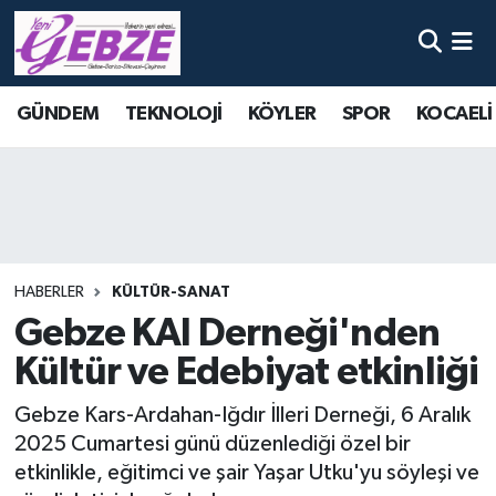
Nöbetçi Eczaneler
GÜNDEM
TEKNOLOJİ
KÖYLER
SPOR
KOCAELİ
Hava Durumu
Namaz Vakitleri
Trafik Durumu
HABERLER
KÜLTÜR-SANAT
Süper Lig Puan Durumu ve Fikstür
Gebze KAI Derneği'nden
Kültür ve Edebiyat etkinliği
Tüm Manşetler
Gebze Kars-Ardahan-Iğdır İlleri Derneği, 6 Aralık
Son Dakika Haberleri
2025 Cumartesi günü düzenlediği özel bir
etkinlikle, eğitimci ve şair Yaşar Utku'yu söyleşi ve
Haber Arşivi