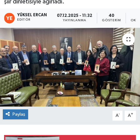
şiir dinletisiyle ağırladı.
YÜKSEL ERCAN
07.12.2025 - 11:32
40
EDITÖR
YAYINLANMA
GÖSTERIM
OKUN
Paylaş
-
+
A
A