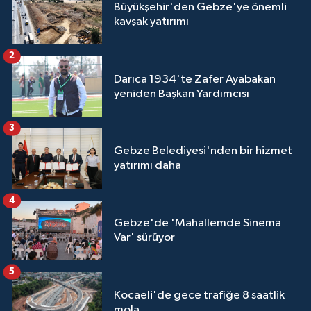
Büyükşehir'den Gebze'ye önemli
kavşak yatırımı
2
Darıca 1934'te Zafer Ayabakan
yeniden Başkan Yardımcısı
3
Gebze Belediyesi'nden bir hizmet
yatırımı daha
4
Gebze'de 'Mahallemde Sinema
Var' sürüyor
5
Kocaeli'de gece trafiğe 8 saatlik
mola