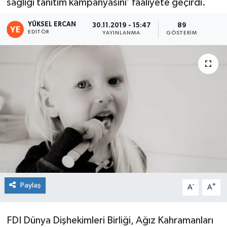
sağlığı tanıtım kampanyasını’ faaliyete geçirdi.
YÜKSEL ERCAN
30.11.2019 - 15:47
89
EDITÖR
YAYINLANMA
GÖSTERIM
Paylaş
-
+
A
A
FDI Dünya Dişhekimleri Birliği, Ağız Kahramanları