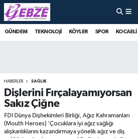
Nöbetçi Eczaneler
GÜNDEM
TEKNOLOJİ
KÖYLER
SPOR
KOCAELİ
Hava Durumu
Namaz Vakitleri
Trafik Durumu
HABERLER
SAĞLIK
Süper Lig Puan Durumu ve Fikstür
Dişlerini Fırçalayamıyorsan
Sakız Çiğne
Tüm Manşetler
FDI Dünya Dişhekimleri Birliği, Ağız Kahramanları
Son Dakika Haberleri
(Mouth Heroes) ‘Çocuklara iyi ağız sağlığı
alışkanlıklarını kazandırmaya yönelik ağız ve diş
Haber Arşivi