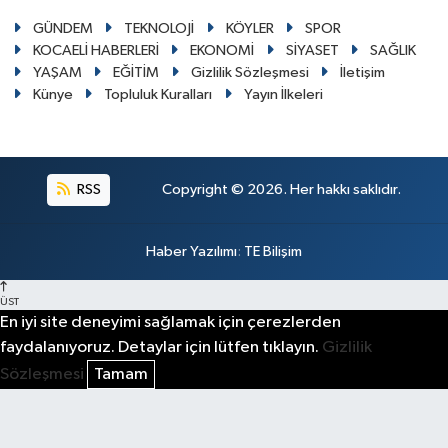
GÜNDEM
TEKNOLOJİ
KÖYLER
SPOR
KOCAELİ HABERLERİ
EKONOMİ
SİYASET
SAĞLIK
YAŞAM
EĞİTİM
Gizlilik Sözleşmesi
İletişim
Künye
Topluluk Kuralları
Yayın İlkeleri
RSS
Copyright © 2026. Her hakkı saklıdır.
Haber Yazılımı
:
TE Bilişim
ÜST
En iyi site deneyimi sağlamak için çerezlerden
faydalanıyoruz. Detaylar için lütfen tıklayın.
Gizlilik
Sözleşmesi
Tamam