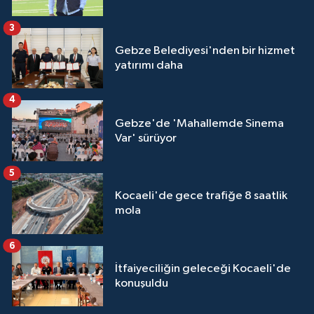
3
Gebze Belediyesi'nden bir hizmet
yatırımı daha
4
Gebze'de 'Mahallemde Sinema
Var' sürüyor
5
Kocaeli'de gece trafiğe 8 saatlik
mola
6
İtfaiyeciliğin geleceği Kocaeli'de
konuşuldu