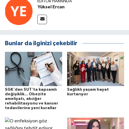
EDITÖR HAKKINDA
Yüksel Ercan
Bunlar da ilginizi çekebilir
SGK'dan SUT'ta kapsamlı
Sağlıklı yaşam hayat
değişiklik... Obezite
kurtarıyor
ameliyatı, akciğer
rehabilitasyonu ve kanser
tedavilerine yeni kurallar