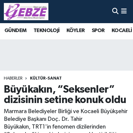
Nöbetçi Eczaneler
GÜNDEM
TEKNOLOJİ
KÖYLER
SPOR
KOCAELİ
Hava Durumu
Namaz Vakitleri
Trafik Durumu
HABERLER
KÜLTÜR-SANAT
Süper Lig Puan Durumu ve Fikstür
Büyükakın, “Seksenler”
dizisinin setine konuk oldu
Tüm Manşetler
Marmara Belediyeler Birliği ve Kocaeli Büyükşehir
Son Dakika Haberleri
Belediye Başkanı Doç. Dr. Tahir
Büyükakın, TRT1'in fenomen dizilerinden
Haber Arşivi