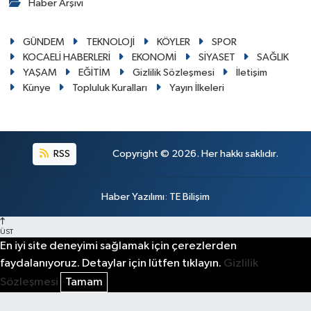
Haber Arşivi
GÜNDEM
TEKNOLOJİ
KÖYLER
SPOR
KOCAELİ HABERLERİ
EKONOMİ
SİYASET
SAĞLIK
YAŞAM
EĞİTİM
Gizlilik Sözleşmesi
İletişim
Künye
Topluluk Kuralları
Yayın İlkeleri
RSS
Copyright © 2026. Her hakkı saklıdır.
Haber Yazılımı
:
TE Bilişim
ÜST
En iyi site deneyimi sağlamak için çerezlerden
faydalanıyoruz. Detaylar için lütfen tıklayın.
Gizlilik
Sözleşmesi
Tamam