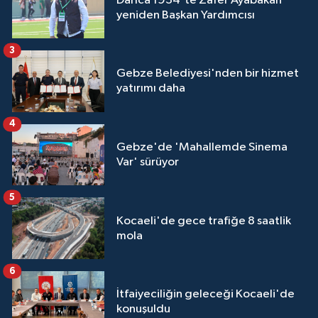
Darıca 1934'te Zafer Ayabakan
yeniden Başkan Yardımcısı
3
Gebze Belediyesi'nden bir hizmet
yatırımı daha
4
Gebze'de 'Mahallemde Sinema
Var' sürüyor
5
Kocaeli'de gece trafiğe 8 saatlik
mola
6
İtfaiyeciliğin geleceği Kocaeli'de
konuşuldu