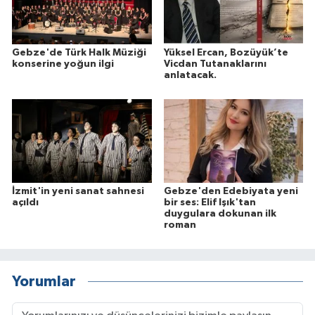
Gebze'de Türk Halk Müziği
Yüksel Ercan, Bozüyük’te
konserine yoğun ilgi
Vicdan Tutanaklarını
anlatacak.
İzmit'in yeni sanat sahnesi
Gebze'den Edebiyata yeni
açıldı
bir ses: Elif Işık'tan
duygulara dokunan ilk
roman
Yorumlar