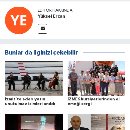
EDITÖR HAKKINDA
Yüksel Ercan
Bunlar da ilginizi çekebilir
İzmit'te edebiyatın
İZMEK kursiyerlerinden el
unutulmaz isimleri anıldı
emeği sergi