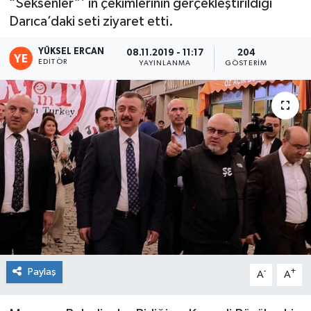
“Seksenler”’ in çekimlerinin gerçekleştirildiği
Darıca’daki seti ziyaret etti.
YÜKSEL ERCAN
08.11.2019 - 11:17
204
EDITÖR
YAYINLANMA
GÖSTERIM
Paylaş
-
+
A
A