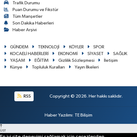
Trafik Durumu
Puan Durumu ve Fikstür
Tüm Manşetler
Son Dakika Haberleri
Haber Arşivi
GÜNDEM
TEKNOLOJİ
KÖYLER
SPOR
KOCAELİ HABERLERİ
EKONOMİ
SİYASET
SAĞLIK
YAŞAM
EĞİTİM
Gizlilik Sözleşmesi
İletişim
Künye
Topluluk Kuralları
Yayın İlkeleri
RSS
Copyright © 2026. Her hakkı saklıdır.
Haber Yazılımı
:
TE Bilişim
ÜST
En iyi site deneyimi sağlamak için çerezlerden