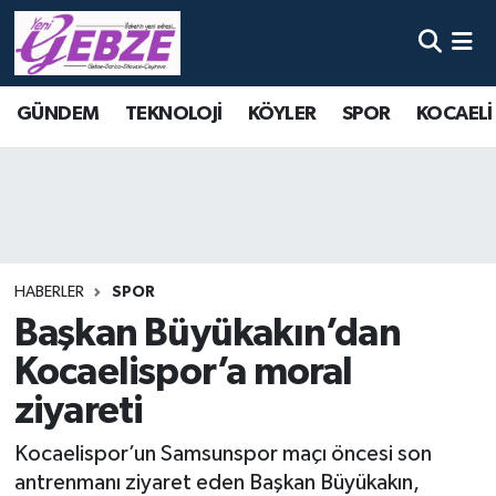
Nöbetçi Eczaneler
GÜNDEM
TEKNOLOJİ
KÖYLER
SPOR
KOCAELİ
Hava Durumu
Namaz Vakitleri
Trafik Durumu
HABERLER
SPOR
Süper Lig Puan Durumu ve Fikstür
Başkan Büyükakın’dan
Kocaelispor’a moral
Tüm Manşetler
ziyareti
Son Dakika Haberleri
Kocaelispor’un Samsunspor maçı öncesi son
Haber Arşivi
antrenmanı ziyaret eden Başkan Büyükakın,