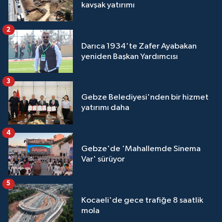
kavşak yatırımı
2
Darıca 1934'te Zafer Ayabakan
yeniden Başkan Yardımcısı
3
Gebze Belediyesi'nden bir hizmet
yatırımı daha
4
Gebze'de 'Mahallemde Sinema
Var' sürüyor
5
Kocaeli'de gece trafiğe 8 saatlik
mola