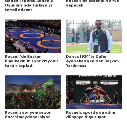
Gebzeli sporcu Akdeniz
Kocaeli'de adrenalin zirve
Oyunları'nda Türkiye'yi
yapacak
temsil edecek
Kocaeli'de Başkan
Darıca 1934'te Zafer
Büyükakın'ın spor vizyonu
Ayabakan yeniden Başkan
takdir topladı
Yardımcısı
Kocaelispor yeni sezon
Kocaeli, sporda da adını
öncesi meydana iniyor
dünyaya duyuruyor