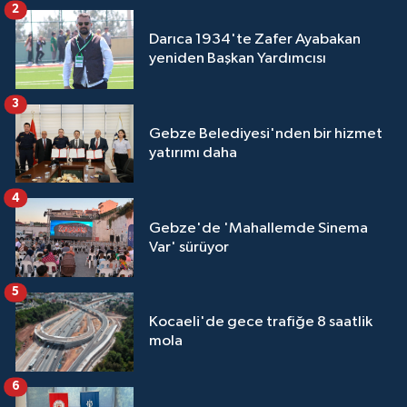
2
Darıca 1934'te Zafer Ayabakan
yeniden Başkan Yardımcısı
3
Gebze Belediyesi'nden bir hizmet
yatırımı daha
4
Gebze'de 'Mahallemde Sinema
Var' sürüyor
5
Kocaeli'de gece trafiğe 8 saatlik
mola
6