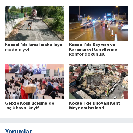
Kocaeli'de kırsal mahalleye
Kocaeli'de Seymen ve
modern yol
Karamürsel tünellerine
konfor dokunuşu
Gebze Köşklüçeşme'de
Kocaeli'de Dilovası Kent
'açık hava' keyif
Meydanı hızlandı
Yorumlar