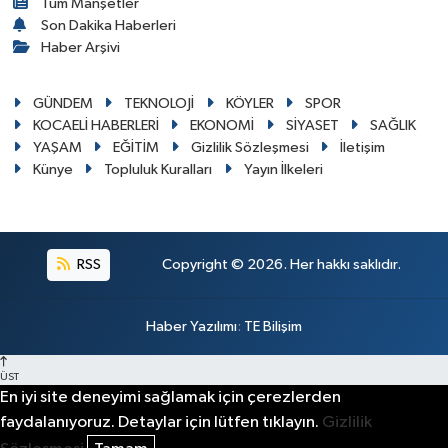
Tüm Manşetler
Son Dakika Haberleri
Haber Arşivi
GÜNDEM
TEKNOLOJİ
KÖYLER
SPOR
KOCAELİ HABERLERİ
EKONOMİ
SİYASET
SAĞLIK
YAŞAM
EĞİTİM
Gizlilik Sözleşmesi
İletişim
Künye
Topluluk Kuralları
Yayın İlkeleri
RSS
Copyright © 2026. Her hakkı saklıdır.
Haber Yazılımı
:
TE Bilişim
ÜST
En iyi site deneyimi sağlamak için çerezlerden
faydalanıyoruz. Detaylar için lütfen tıklayın.
Gizlilik