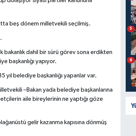
üp dolaşıyor siyasi partiler kanununa
a beş dönem milletvekili seçilmiş.
5
.
rak bakanlık dahil bir sürü görev sona erdikten
6
ye başkanlığı yapıyor.
35 yıl belediye başkanlığı yapanlar var.
lletvekili –Bakan yada belediye başkanlarına
tçilerin aile bireylerinin ne yaptığı göze
Y
olağanüstü gelir kazanma kapısına dönmüş