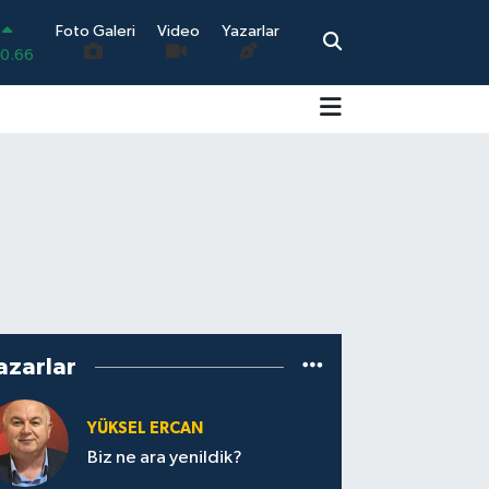
0.66
Foto Galeri
Video
Yazarlar
0.06
0.1
0.21
0.39
0
azarlar
YÜKSEL ERCAN
Biz ne ara yenildik?