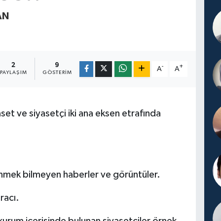
AN
2
9
-
+
A
A
PAYLAŞIM
GÖSTERIM
et ve siyasetçi iki ana eksen etrafında
 tükenmek bilmeyen haberler ve görüntüler.
racı.
kurum içerisinde bulunan siyasetçiler örnek