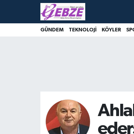
Nöbetçi Eczaneler
GÜNDEM
TEKNOLOJİ
KÖYLER
SP
Hava Durumu
Namaz Vakitleri
Trafik Durumu
Süper Lig Puan Durumu ve Fikstür
Tüm Manşetler
Ahlak
Son Dakika Haberleri
eder
Haber Arşivi