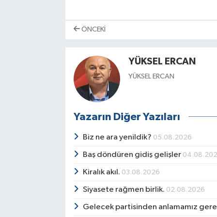
ÖNCEKI
YÜKSEL ERCAN
YÜKSEL ERCAN
Yazarın Diğer Yazıları
Biz ne ara yenildik?
05.08.2026
Baş döndüren gidiş gelişler
04.08.20
Kiralık akıl.
03.08.2026
Siyasete rağmen birlik.
02.08.2026
Gelecek partisinden anlamamız ger