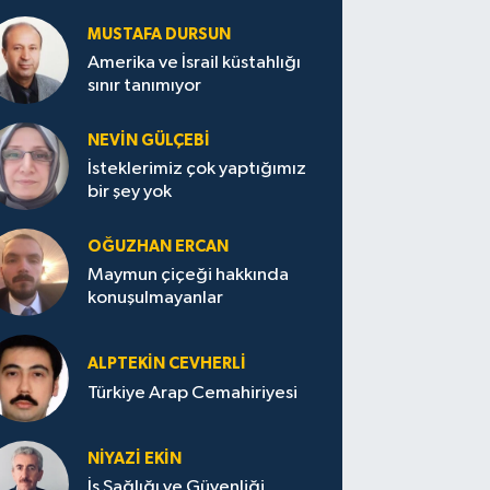
MUSTAFA DURSUN
Amerika ve İsrail küstahlığı
sınır tanımıyor
NEVİN GÜLÇEBİ
İsteklerimiz çok yaptığımız
bir şey yok
OĞUZHAN ERCAN
Maymun çiçeği hakkında
konuşulmayanlar
ALPTEKİN CEVHERLİ
Türkiye Arap Cemahiriyesi
NİYAZİ EKİN
İş Sağlığı ve Güvenliği