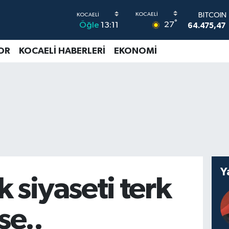
64.475,47
DOLAR
°
27
Öğle
13:11
47,5986
EURO
OR
KOCAELİ HABERLERİ
EKONOMİ
55,0700
STERLİN
64,2438
G.ALTIN
6518.23
BİST100
13.703
Y
 siyaseti terk
se..