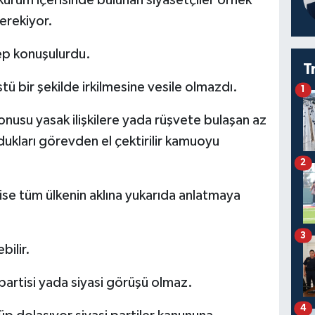
erekiyor.
hep konuşulurdu.
T
 bir şekilde irkilmesine vesile olmazdı.
1
usu yasak ilişkilere yada rüşvete bulaşan az
dukları görevden el çektirilir kamuoyu
2
se tüm ülkenin aklına yukarıda anlatmaya
3
bilir.
n partisi yada siyasi görüşü olmaz.
4