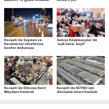
Kocaeli'de Seymen ve
Gebze Köşklüçeşme'de
Karamürsel tünellerine
'açık hava' keyif
konfor dokunuşu
Kocaeli'de Dilovası Kent
Kocaeli'de KOTKO için
Meydanı hızlandı
dönüşüm süreci başladı