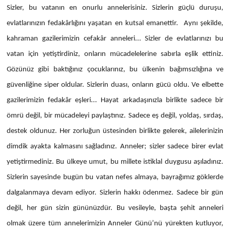
Sizler, bu vatanın en onurlu annelerisiniz. Sizlerin güçlü duruşu,
evlatlarınızın fedakârlığını yaşatan en kutsal emanettir. Aynı şekilde,
kahraman gazilerimizin cefakâr anneleri... Sizler de evlatlarınızı bu
vatan için yetiştirdiniz, onların mücadelelerine sabırla eşlik ettiniz.
Gözünüz gibi baktığınız çocuklarınız, bu ülkenin bağımsızlığına ve
güvenliğine siper oldular. Sizlerin duası, onların gücü oldu. Ve elbette
gazilerimizin fedakâr eşleri... Hayat arkadaşınızla birlikte sadece bir
ömrü değil, bir mücadeleyi paylaştınız. Sadece eş değil, yoldaş, sırdaş,
destek oldunuz. Her zorluğun üstesinden birlikte gelerek, ailelerinizin
dimdik ayakta kalmasını sağladınız. Anneler; sizler sadece birer evlat
yetiştirmediniz. Bu ülkeye umut, bu millete istiklal duygusu aşıladınız.
Sizlerin sayesinde bugün bu vatan nefes almaya, bayrağımız göklerde
dalgalanmaya devam ediyor. Sizlerin hakkı ödenmez. Sadece bir gün
değil, her gün sizin gününüzdür. Bu vesileyle, başta şehit anneleri
olmak üzere tüm annelerimizin Anneler Günü’nü yürekten kutluyor,