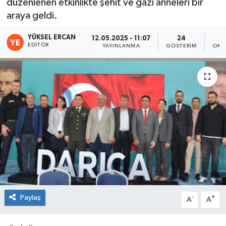
düzenlenen etkinlikte şehit ve gazi anneleri bir
araya geldi.
YÜKSEL ERCAN
12.05.2025 - 11:07
24
EDITÖR
YAYINLANMA
GÖSTERIM
OKU
Paylaş
-
+
A
A