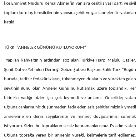
İlçe Emniyet Müdürü Kemal Akıner’in yanısıra çeşitli siyasi parti ve sivil
toplum kuruluş temsilcilerinin yanısıra şehit ve gazi anneleri ile yakınları
katıldı.
TÜRK: “ANNELER GÜNÜNÜ KUTLUYORUM”
Yapılan kahvaltının ardından söz alan Türkiye Harp Malulü Gaziler,
Şehit Dul ve Yetimleri Derneği Gebze Şubesi Başkanı Salih Türk “Bugün
burada, tarifsiz fedakârlıkların, tükenmeyen duaların ve yürekten gelen
sevginin günü olan Anneler Günü’nü kutlamak üzere toplandık. Her
birinizin varlığı bizler için çok kıymetli ve anlamlı. Öncelikle; vatan
uğruna canlarını hiç düşünmeden feda eden aziz şehitlerimizin kıymetli
annelerine en derin saygılarımızı ve minnet duygularımızı sunmak
istiyorum. Sizler, bu toprakların sessiz kahramanlarısınız. Evladını vatan
uğruna toprağa veren bir annenin yüreği, kelimelerle tarif edilemez.