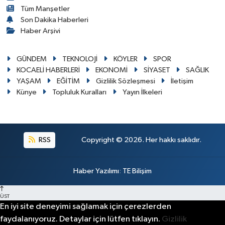
Tüm Manşetler
Son Dakika Haberleri
Haber Arşivi
GÜNDEM
TEKNOLOJİ
KÖYLER
SPOR
KOCAELİ HABERLERİ
EKONOMİ
SİYASET
SAĞLIK
YAŞAM
EĞİTİM
Gizlilik Sözleşmesi
İletişim
Künye
Topluluk Kuralları
Yayın İlkeleri
RSS
Copyright © 2026. Her hakkı saklıdır.
Haber Yazılımı
:
TE Bilişim
ÜST
En iyi site deneyimi sağlamak için çerezlerden
faydalanıyoruz. Detaylar için lütfen tıklayın.
Gizlilik