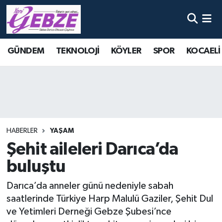
Nöbetçi Eczaneler
GÜNDEM
TEKNOLOJİ
KÖYLER
SPOR
KOCAELİ
Hava Durumu
Namaz Vakitleri
Trafik Durumu
HABERLER
YAŞAM
Süper Lig Puan Durumu ve Fikstür
Şehit aileleri Darıca’da
buluştu
Tüm Manşetler
Darıca’da anneler günü nedeniyle sabah
Son Dakika Haberleri
saatlerinde Türkiye Harp Malulü Gaziler, Şehit Dul
ve Yetimleri Derneği Gebze Şubesi’nce
Haber Arşivi