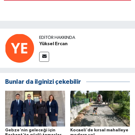
EDITÖR HAKKINDA
Yüksel Ercan
Bunlar da ilginizi çekebilir
Gebze'nin geleceği için
Kocaeli'de kırsal mahalleye
Başkent'te güçlü temaslar
modern yol