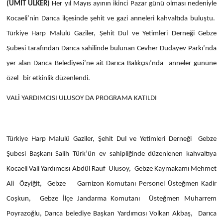
(ÜMİT ÜLKER)
Her yıl Mayıs ayının ikinci Pazar günü olması nedeniyle
Kocaeli’nin Darıca ilçesinde şehit ve gazi anneleri kahvaltıda buluştu.
Türkiye Harp Malulü Gaziler, Şehit Dul ve Yetimleri Derneği Gebze
Şubesi tarafından Darıca sahilinde bulunan Cevher Dudayev Parkı’nda
yer alan Darıca Belediyesi’ne ait Darıca Balıkçısı’nda anneler gününe
özel bir etkinlik düzenlendi.
VALİ YARDIMCISI ULUSOY DA PROGRAMA KATILDI
Türkiye Harp Malulü Gaziler, Şehit Dul ve Yetimleri Derneği Gebze
Şubesi Başkanı Salih Türk’ün ev sahipliğinde düzenlenen kahvaltıya
Kocaeli Vali Yardımcısı Abdül Rauf Ulusoy, Gebze Kaymakamı Mehmet
Ali Özyiğit, Gebze Garnizon Komutanı Personel Üsteğmen Kadir
Coşkun, Gebze İlçe Jandarma Komutanı Üsteğmen Muharrem
Poyrazoğlu, Darıca belediye Başkan Yardımcısı Volkan Akbaş, Darıca