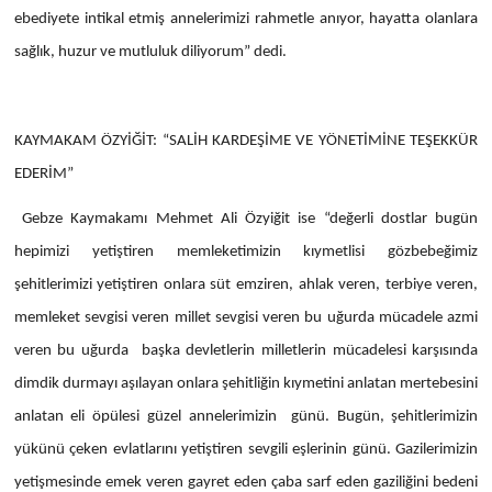
ebediyete intikal etmiş annelerimizi rahmetle anıyor, hayatta olanlara
sağlık, huzur ve mutluluk diliyorum” dedi.
KAYMAKAM ÖZYİĞİT: “SALİH KARDEŞİME VE YÖNETİMİNE TEŞEKKÜR
EDERİM”
Gebze Kaymakamı Mehmet Ali Özyiğit ise “değerli dostlar bugün
hepimizi yetiştiren memleketimizin kıymetlisi gözbebeğimiz
şehitlerimizi yetiştiren onlara süt emziren, ahlak veren, terbiye veren,
memleket sevgisi veren millet sevgisi veren bu uğurda mücadele azmi
veren bu uğurda başka devletlerin milletlerin mücadelesi karşısında
dimdik durmayı aşılayan onlara şehitliğin kıymetini anlatan mertebesini
anlatan eli öpülesi güzel annelerimizin günü. Bugün, şehitlerimizin
yükünü çeken evlatlarını yetiştiren sevgili eşlerinin günü. Gazilerimizin
yetişmesinde emek veren gayret eden çaba sarf eden gaziliğini bedeni