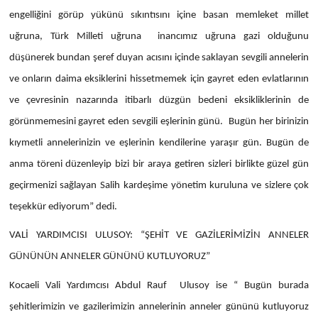
engelliğini görüp yükünü sıkıntısını içine basan memleket millet
uğruna, Türk Milleti uğruna inancımız uğruna gazi olduğunu
düşünerek bundan şeref duyan acısını içinde saklayan sevgili annelerin
ve onların daima eksiklerini hissetmemek için gayret eden evlatlarının
ve çevresinin nazarında itibarlı düzgün bedeni eksikliklerinin de
görünmemesini gayret eden sevgili eşlerinin günü. Bugün her birinizin
kıymetli annelerinizin ve eşlerinin kendilerine yaraşır gün. Bugün de
anma töreni düzenleyip bizi bir araya getiren sizleri birlikte güzel gün
geçirmenizi sağlayan Salih kardeşime yönetim kuruluna ve sizlere çok
teşekkür ediyorum” dedi.
VALİ YARDIMCISI ULUSOY: “ŞEHİT VE GAZİLERİMİZİN ANNELER
GÜNÜNÜN ANNELER GÜNÜNÜ KUTLUYORUZ”
Kocaeli Vali Yardımcısı Abdul Rauf Ulusoy ise “ Bugün burada
şehitlerimizin ve gazilerimizin annelerinin anneler gününü kutluyoruz