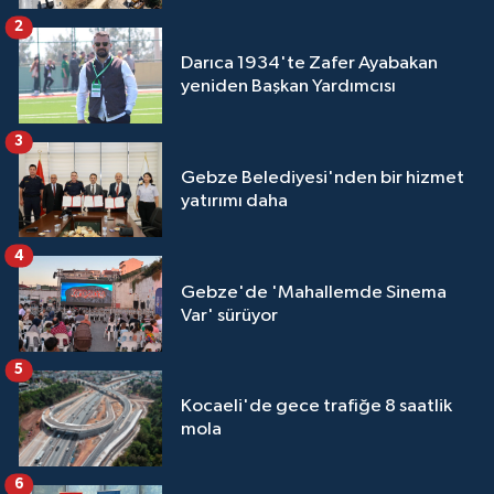
2
Darıca 1934'te Zafer Ayabakan
yeniden Başkan Yardımcısı
3
Gebze Belediyesi'nden bir hizmet
yatırımı daha
4
Gebze'de 'Mahallemde Sinema
Var' sürüyor
5
Kocaeli'de gece trafiğe 8 saatlik
mola
6