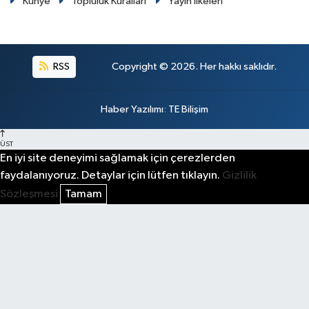
Künye
Topluluk Kuralları
Yayın İlkeleri
RSS
Copyright © 2026. Her hakkı saklıdır.
Haber Yazılımı
:
TE Bilişim
ÜST
En iyi site deneyimi sağlamak için çerezlerden
faydalanıyoruz. Detaylar için lütfen tıklayın.
Gizlilik
Sözleşmesi
Tamam