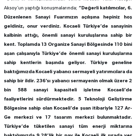
“Değerli katılımcılar, 6.
Aksoy’un yaptığı konuşmalarında;
Düzenlenen Sanayi Fuarımızın açılışına hepiniz hoş
geldiniz, onur verdiniz. Kocaeli Türkiye’de sanayinin
kalbinin attığı, önemli sanayi kuruluşlarına sahip bir
kent. Toplamda 13 Organize Sanayi Bölgesinde 110 bini
aşan çalışanıyla Türkiye’de önemli sanayi kuruluşlarına
sahip kentlerin başında geliyor. Türkiye geneline
baktığımızda Kocaeli yabancı sermayeli yatırımcılara da
sahip bir ildir. 236’sı yabancı sermayenin olmak üzere 2
bin 588 sanayi kapasiteli işletme Kocaeli’de
faaliyetlerini sürdürmektedir. 5 Teknoloji Geliştirme
Bölgesine sahip olan Kocaeli’de şuan itibariyle 127 Ar-
Ge merkezi ve 17 tasarım merkezi bulunmaktadır.
Türkiye’de tüketilen sanayi tüm enerji miktarına
baktığımızda 9.28’lik bir pay ile Kocaeli ilk sırada yer