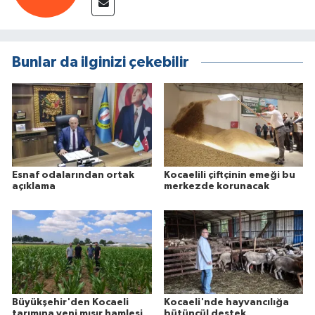
Bunlar da ilginizi çekebilir
Esnaf odalarından ortak
Kocaelili çiftçinin emeği bu
açıklama
merkezde korunacak
Büyükşehir'den Kocaeli
Kocaeli'nde hayvancılığa
tarımına yeni mısır hamlesi
bütüncül destek