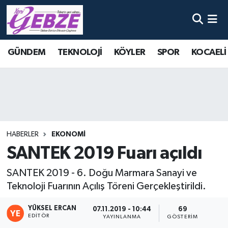
Nöbetçi Eczaneler
GÜNDEM
TEKNOLOJİ
KÖYLER
SPOR
KOCAELİ
Hava Durumu
Namaz Vakitleri
Trafik Durumu
HABERLER
EKONOMİ
Süper Lig Puan Durumu ve Fikstür
SANTEK 2019 Fuarı açıldı
Tüm Manşetler
SANTEK 2019 - 6. Doğu Marmara Sanayi ve
Teknoloji Fuarının Açılış Töreni Gerçekleştirildi.
Son Dakika Haberleri
YÜKSEL ERCAN
07.11.2019 - 10:44
69
EDITÖR
YAYINLANMA
GÖSTERIM
Haber Arşivi