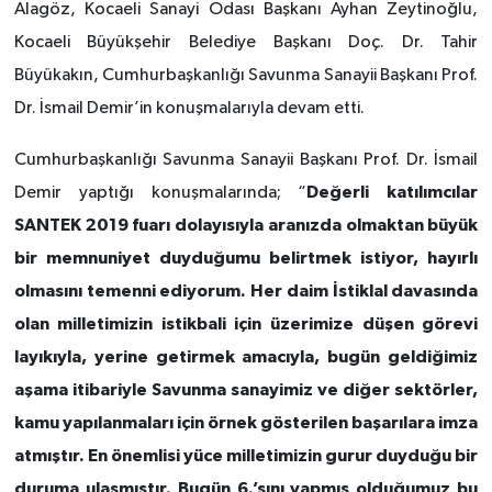
Alagöz, Kocaeli Sanayi Odası Başkanı Ayhan Zeytinoğlu,
Kocaeli Büyükşehir Belediye Başkanı Doç. Dr. Tahir
Büyükakın, Cumhurbaşkanlığı Savunma Sanayii Başkanı Prof.
Dr. İsmail Demir’in konuşmalarıyla devam etti.
Cumhurbaşkanlığı Savunma Sanayii Başkanı Prof. Dr. İsmail
Değerli katılımcılar
Demir yaptığı konuşmalarında; “
SANTEK 2019 fuarı dolayısıyla aranızda olmaktan büyük
bir memnuniyet duyduğumu belirtmek istiyor, hayırlı
olmasını temenni ediyorum. Her daim İstiklal davasında
olan milletimizin istikbali için üzerimize düşen görevi
layıkıyla, yerine getirmek amacıyla, bugün geldiğimiz
aşama itibariyle Savunma sanayimiz ve diğer sektörler,
kamu yapılanmaları için örnek gösterilen başarılara imza
atmıştır. En önemlisi yüce milletimizin gurur duyduğu bir
duruma ulaşmıştır. Bugün 6.’sını yapmış olduğumuz bu