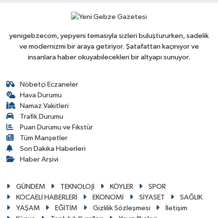
yenigebzecom, yepyeni temasıyla sizleri buluştururken, sadelik
ve modernizmi bir araya getiriyor. Şatafattan kaçınıyor ve
insanlara haber okuyabilecekleri bir altyapı sunuyor.
Nöbetçi Eczaneler
Hava Durumu
Namaz Vakitleri
Trafik Durumu
Puan Durumu ve Fikstür
Tüm Manşetler
Son Dakika Haberleri
Haber Arşivi
GÜNDEM
TEKNOLOJİ
KÖYLER
SPOR
KOCAELİ HABERLERİ
EKONOMİ
SİYASET
SAĞLIK
YAŞAM
EĞİTİM
Gizlilik Sözleşmesi
İletişim