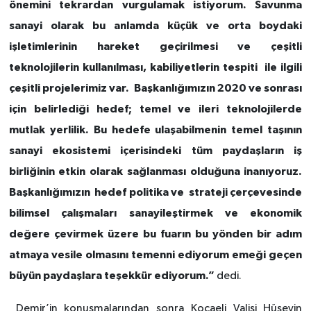
önemini tekrardan vurgulamak istiyorum. Savunma
sanayi olarak bu anlamda küçük ve orta boydaki
işletimlerinin hareket geçirilmesi ve çeşitli
teknolojilerin kullanılması, kabiliyetlerin tespiti ile ilgili
çeşitli projelerimiz var. Başkanlığımızın 2020 ve sonrası
için belirlediği hedef; temel ve ileri teknolojilerde
mutlak yerlilik. Bu hedefe ulaşabilmenin temel taşının
sanayi ekosistemi içerisindeki tüm paydaşların iş
birliğinin etkin olarak sağlanması olduğuna inanıyoruz.
Başkanlığımızın hedef politika ve strateji çerçevesinde
bilimsel çalışmaları sanayileştirmek ve ekonomik
değere çevirmek üzere bu fuarın bu yönden bir adım
atmaya vesile olmasını temenni ediyorum emeği geçen
büyün paydaşlara teşekkür ediyorum.”
dedi.
Demir’in konuşmalarından sonra Kocaeli Valisi Hüseyin