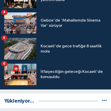
4
Gebze'de 'Mahallemde Sinema
Var' sürüyor
5
Kocaeli'de gece trafiğe 8 saatlik
mola
6
İtfaiyeciliğin geleceği Kocaeli'de
konuşuldu
Yükleniyor...