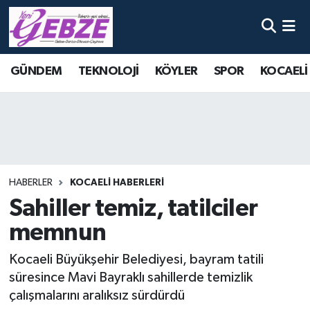
Nöbetçi Eczaneler
GÜNDEM
TEKNOLOJİ
KÖYLER
SPOR
KOCAELİ
Hava Durumu
Namaz Vakitleri
Trafik Durumu
HABERLER
KOCAELİ HABERLERİ
Süper Lig Puan Durumu ve Fikstür
Sahiller temiz, tatilciler
memnun
Tüm Manşetler
Kocaeli Büyükşehir Belediyesi, bayram tatili
Son Dakika Haberleri
süresince Mavi Bayraklı sahillerde temizlik
çalışmalarını aralıksız sürdürdü
Haber Arşivi