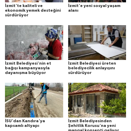
İzmit'te kaliteli ve
İzmit'e yeni sosyal yaşam
ekonomik yemek desteğini
alanı
sürdürüyor
İzmit Belediyesi'nin et
İzmit Belediyesi üreten
bağışı kampanyasıyla
belediyecilik anlayışını
dayanışma büyüyor
sürdürüyor
İSU'dan Kandıra'ya
İzmit Belediyesinden
kapsamlı altyapı
Şehitlik Korusu'na yeni
mangal konsepti geliyor