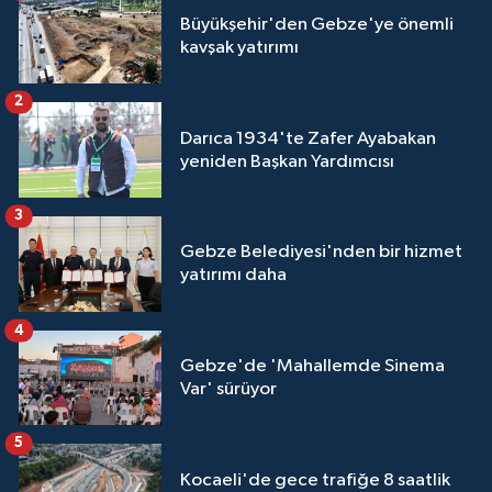
Büyükşehir'den Gebze'ye önemli
kavşak yatırımı
2
Darıca 1934'te Zafer Ayabakan
yeniden Başkan Yardımcısı
3
Gebze Belediyesi'nden bir hizmet
yatırımı daha
4
Gebze'de 'Mahallemde Sinema
Var' sürüyor
5
Kocaeli'de gece trafiğe 8 saatlik