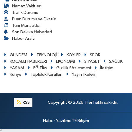
Namaz Vakitleri
Trafik Durumu
Puan Durumu ve Fikstür
Tüm Manşetler
Son Dakika Haberleri
Haber Arşivi
GÜNDEM
TEKNOLOJİ
KÖYLER
SPOR
KOCAELİ HABERLERİ
EKONOMİ
SİYASET
SAĞLIK
YAŞAM
EĞİTİM
Gizlilik Sözleşmesi
İletişim
Künye
Topluluk Kuralları
Yayın İlkeleri
RSS
Copyright © 2026. Her hakkı saklıdır.
Haber Yazılımı
:
TE Bilişim