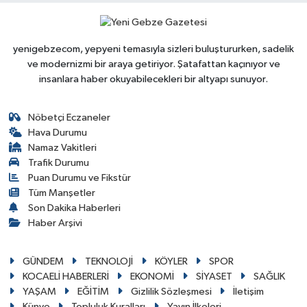
yenigebzecom, yepyeni temasıyla sizleri buluştururken, sadelik
ve modernizmi bir araya getiriyor. Şatafattan kaçınıyor ve
insanlara haber okuyabilecekleri bir altyapı sunuyor.
Nöbetçi Eczaneler
Hava Durumu
Namaz Vakitleri
Trafik Durumu
Puan Durumu ve Fikstür
Tüm Manşetler
Son Dakika Haberleri
Haber Arşivi
GÜNDEM
TEKNOLOJİ
KÖYLER
SPOR
KOCAELİ HABERLERİ
EKONOMİ
SİYASET
SAĞLIK
YAŞAM
EĞİTİM
Gizlilik Sözleşmesi
İletişim
Künye
Topluluk Kuralları
Yayın İlkeleri