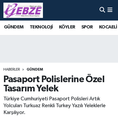
Nöbetçi Eczaneler
GÜNDEM
TEKNOLOJİ
KÖYLER
SPOR
KOCAELİ
Hava Durumu
Namaz Vakitleri
Trafik Durumu
HABERLER
GÜNDEM
Süper Lig Puan Durumu ve Fikstür
Pasaport Polislerine Özel
Tasarım Yelek
Tüm Manşetler
Türkiye Cumhuriyeti Pasaport Polisleri Artık
Son Dakika Haberleri
Yolcuları Turkuaz Renkli Turkey Yazılı Yeleklerle
Karşılıyor.
Haber Arşivi