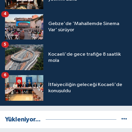
4
Gebze'de 'Mahallemde Sinema
Var' sürüyor
5
Kocaeli'de gece trafiğe 8 saatlik
mola
6
İtfaiyeciliğin geleceği Kocaeli'de
konuşuldu
Yükleniyor...