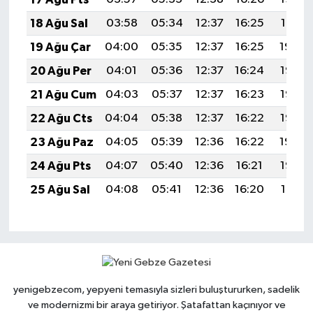
18 Ağu Sal
03:58
05:34
12:37
16:25
19:31
19 Ağu Çar
04:00
05:35
12:37
16:25
19:30
20 Ağu Per
04:01
05:36
12:37
16:24
19:28
21 Ağu Cum
04:03
05:37
12:37
16:23
19:27
22 Ağu Cts
04:04
05:38
12:37
16:22
19:25
23 Ağu Paz
04:05
05:39
12:36
16:22
19:24
24 Ağu Pts
04:07
05:40
12:36
16:21
19:22
25 Ağu Sal
04:08
05:41
12:36
16:20
19:21
yenigebzecom, yepyeni temasıyla sizleri buluştururken, sadelik
ve modernizmi bir araya getiriyor. Şatafattan kaçınıyor ve