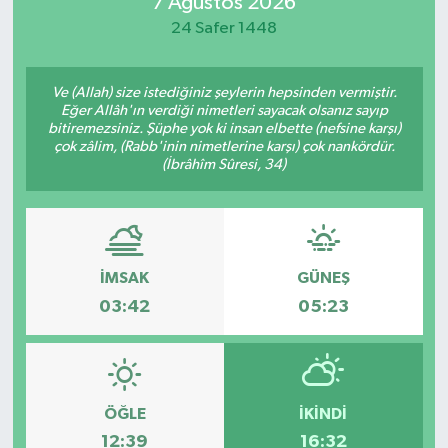
7 Ağustos 2026
24 Safer 1448
Ve (Allah) size istediğiniz şeylerin hepsinden vermiştir.
Eğer Allâh'ın verdiği nimetleri sayacak olsanız sayıp
bitiremezsiniz. Şüphe yok ki insan elbette (nefsine karşı)
çok zâlim, (Rabb'inin nimetlerine karşı) çok nankördür.
(İbrâhîm Sûresi, 34)
İMSAK
GÜNEŞ
03:42
05:23
ÖĞLE
İKINDI
12:39
16:32