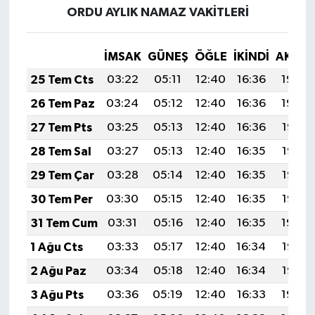
ORDU AYLIK NAMAZ VAKITLERI
İMSAK
GÜNEŞ
ÖĞLE
İKINDI
AKŞA
25 Tem Cts
03:22
05:11
12:40
16:36
19:59
26 Tem Paz
03:24
05:12
12:40
16:36
19:59
27 Tem Pts
03:25
05:13
12:40
16:36
19:58
28 Tem Sal
03:27
05:13
12:40
16:35
19:57
29 Tem Çar
03:28
05:14
12:40
16:35
19:56
30 Tem Per
03:30
05:15
12:40
16:35
19:55
31 Tem Cum
03:31
05:16
12:40
16:35
19:54
1 Ağu Cts
03:33
05:17
12:40
16:34
19:53
2 Ağu Paz
03:34
05:18
12:40
16:34
19:52
3 Ağu Pts
03:36
05:19
12:40
16:33
19:50