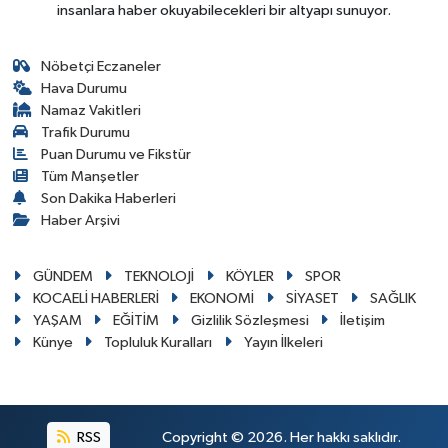
insanlara haber okuyabilecekleri bir altyapı sunuyor.
Nöbetçi Eczaneler
Hava Durumu
Namaz Vakitleri
Trafik Durumu
Puan Durumu ve Fikstür
Tüm Manşetler
Son Dakika Haberleri
Haber Arşivi
GÜNDEM
TEKNOLOJİ
KÖYLER
SPOR
KOCAELİ HABERLERİ
EKONOMİ
SİYASET
SAĞLIK
YAŞAM
EĞİTİM
Gizlilik Sözleşmesi
İletişim
Künye
Topluluk Kuralları
Yayın İlkeleri
RSS
Copyright © 2026. Her hakkı saklıdır.