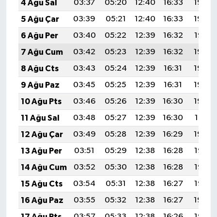
4 Ağu Sal
03:37
05:20
12:40
16:33
19:49
5 Ağu Çar
03:39
05:21
12:40
16:33
19:48
6 Ağu Per
03:40
05:22
12:39
16:32
19:47
7 Ağu Cum
03:42
05:23
12:39
16:32
19:46
8 Ağu Cts
03:43
05:24
12:39
16:31
19:44
9 Ağu Paz
03:45
05:25
12:39
16:31
19:43
10 Ağu Pts
03:46
05:26
12:39
16:30
19:42
11 Ağu Sal
03:48
05:27
12:39
16:30
19:41
12 Ağu Çar
03:49
05:28
12:39
16:29
19:39
13 Ağu Per
03:51
05:29
12:38
16:28
19:38
14 Ağu Cum
03:52
05:30
12:38
16:28
19:37
15 Ağu Cts
03:54
05:31
12:38
16:27
19:35
16 Ağu Paz
03:55
05:32
12:38
16:27
19:34
17 Ağu Pts
03:57
05:33
12:38
16:26
19:32