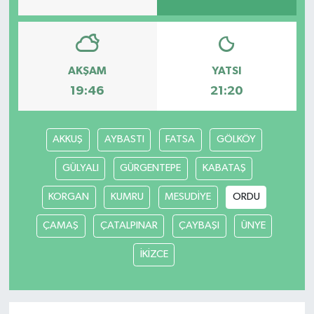
AKŞAM
YATSI
19:46
21:20
AKKUŞ
AYBASTI
FATSA
GÖLKÖY
GÜLYALI
GÜRGENTEPE
KABATAŞ
KORGAN
KUMRU
MESUDİYE
ORDU
ÇAMAŞ
ÇATALPINAR
ÇAYBAŞI
ÜNYE
İKİZCE