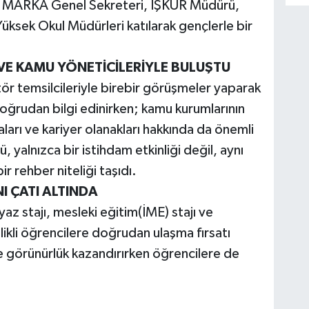
ü, MARKA Genel Sekreteri, İŞKUR Müdürü,
üksek Okul Müdürleri katılarak gençlerle bir
 VE KAMU YÖNETİCİLERİYLE BULUŞTU
tör temsilcileriyle birebir görüşmeler yaparak
doğrudan bilgi edinirken; kamu kurumlarının
ları ve kariyer olanakları hakkında da önemli
, yalnızca bir istihdam etkinliği değil, aynı
r rehber niteliği taşıdı.
I ÇATI ALTINDA
az stajı, mesleki eğitim(İME) stajı ve
likli öğrencilere doğrudan ulaşma fırsatı
re görünürlük kazandırırken öğrencilere de