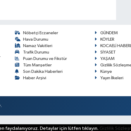
Nöbetçi Eczaneler
GÜNDEM
Hava Durumu
KÖYLER
Namaz Vakitleri
KOCAELİ HABERL
Trafik Durumu
SİYASET
r
Puan Durumu ve Fikstür
YAŞAM
Tüm Manşetler
Gizlilik Sözleşm
Son Dakika Haberleri
Künye
Haber Arşivi
Yayın İlkeleri
.
n faydalanıyoruz. Detaylar için lütfen tıklayın.
Gizlilik Sözle