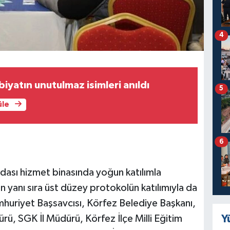
4
iyatın unutulmaz isimleri anıldı
5
üle
6
Odası hizmet binasında yoğun katılımla
nın yanı sıra üst düzey protokolün katılımıyla da
huriyet Başsavcısı, Körfez Belediye Başkanı,
Y
 SGK İl Müdürü, Körfez İlçe Milli Eğitim