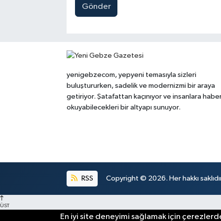
Gönder
yenigebzecom, yepyeni temasıyla sizleri
buluştururken, sadelik ve modernizmi bir araya
getiriyor. Şatafattan kaçınıyor ve insanlara habe
okuyabilecekleri bir altyapı sunuyor.
RSS
Copyright © 2026. Her hakkı saklıdır
ÜST
En iyi site deneyimi sağlamak için çerezlerde