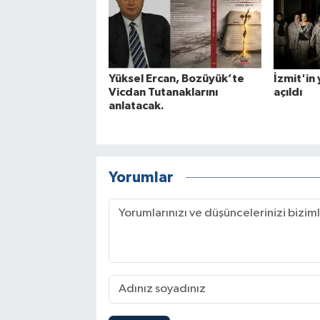
Yüksel Ercan, Bozüyük’te
İzmit'in
Vicdan Tutanaklarını
açıldı
anlatacak.
Yorumlar