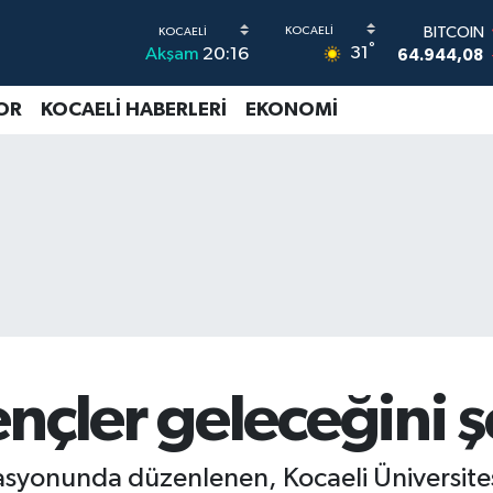
DOLAR
°
31
Akşam
20:16
47,7436
0
EURO
55,2510
0
OR
KOCAELİ HABERLERİ
EKONOMİ
STERLİN
64,4811
0
G.ALTIN
6660.55
0
BİST100
13.779
-
BITCOIN
64.944,08
nçler geleceğini ş
asyonunda düzenlenen, Kocaeli Üniversitesi