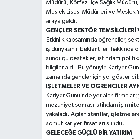
Müdürü, Körfez İlçe Sağlık Müdür
Meslek Lisesi Müdürleri ve Meslek Y
araya geldi.
GENÇLER SEKTÖR TEMSİLCİLERİ
Etkinlik kapsamında öğrenciler, sek
iş dünyasının beklentileri hakkında 
sunduğu destekler, istihdam politika
bilgiler aldı. Bu yönüyle Kariyer Günü
zamanda gençler için yol gösterici bi
İŞLETMELER VE ÖĞRENCİLER AYN
Kariyer Günü’nde yer alan firmalar; y
mezuniyet sonrası istihdam için nite
yakaladı. Açılan stantlar, işletmele
somut kariyer fırsatları sundu.
GELECEĞE GÜÇLÜ BİR YATIRIM