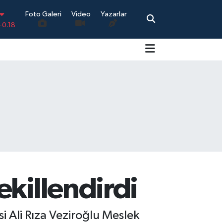
Foto Galeri
Video
Yazarlar
.18
.32
.38
.03
14
-0.18
ekillendirdi
 Ali Rıza Veziroğlu Meslek