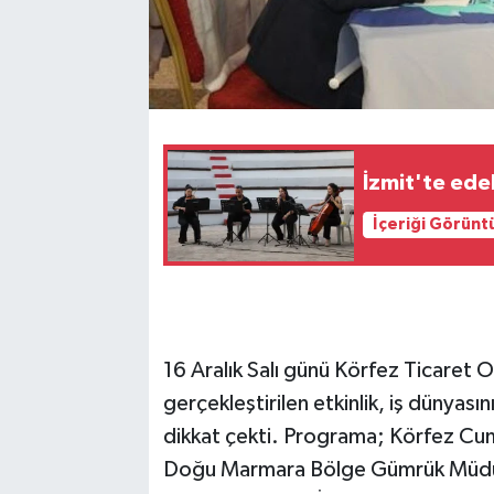
İzmit'te edeb
İçeriği Görünt
16 Aralık Salı günü Körfez Ticaret 
gerçekleştirilen etkinlik, iş dünyası
dikkat çekti. Programa; Körfez Cum
Doğu Marmara Bölge Gümrük Müdürü,