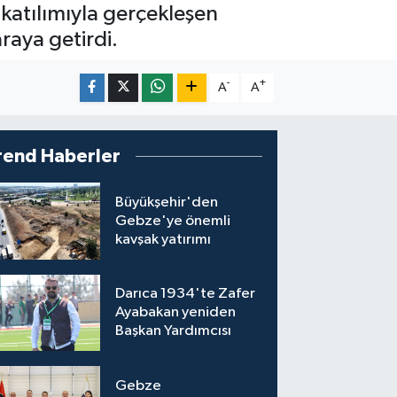
katılımıyla gerçekleşen
raya getirdi.
-
+
A
A
rend Haberler
Büyükşehir'den
Gebze'ye önemli
kavşak yatırımı
Darıca 1934'te Zafer
Ayabakan yeniden
Başkan Yardımcısı
Gebze