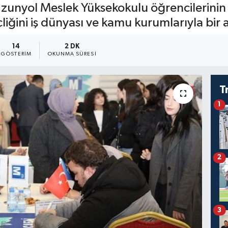
zunyol Meslek Yüksekokulu öğrencilerinin 
iğini iş dünyası ve kamu kurumlarıyla bir a
14
2 DK
GÖSTERIM
OKUNMA SÜRESI
T
1
2
3