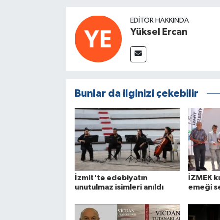
EDITÖR HAKKINDA
Yüksel Ercan
Bunlar da ilginizi çekebilir
İzmit'te edebiyatın
İZMEK ku
unutulmaz isimleri anıldı
emeği s