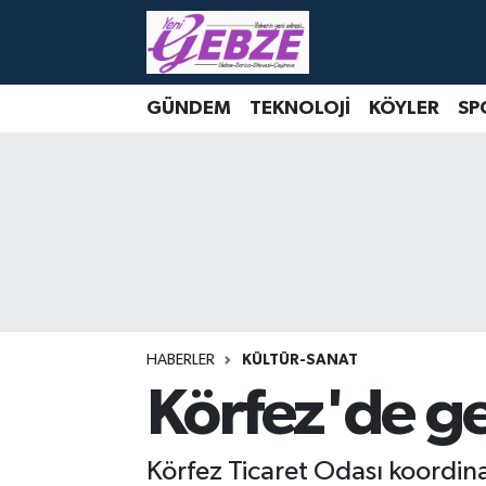
Nöbetçi Eczaneler
GÜNDEM
TEKNOLOJİ
KÖYLER
SP
Hava Durumu
Namaz Vakitleri
Trafik Durumu
Süper Lig Puan Durumu ve Fikstür
Tüm Manşetler
HABERLER
KÜLTÜR-SANAT
Körfez'de ge
Son Dakika Haberleri
Körfez Ticaret Odası koordin
Haber Arşivi