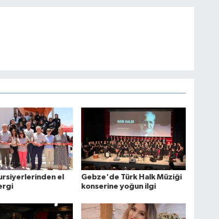
rsiyerlerinden el
Gebze'de Türk Halk Müziği
ergi
konserine yoğun ilgi