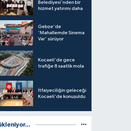
Belediyesi'nden bir
hizmet yatırımı daha
Gebze'de
'Mahallemde Sinema
Var' sürüyor
Kocaeli'de gece
trafiğe 8 saatlik mola
İtfaiyeciliğin geleceği
Kocaeli'de konuşuldu
ükleniyor...