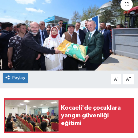
Paylaş
-
+
A
A
Kocaeli'de çocuklara
yangın güvenliği
eğitimi