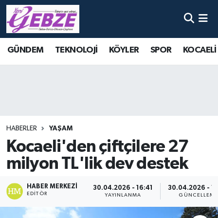
Nöbetçi Eczaneler
GÜNDEM
TEKNOLOJİ
KÖYLER
SPOR
KOCAELİ
Hava Durumu
Namaz Vakitleri
Trafik Durumu
HABERLER
YAŞAM
Süper Lig Puan Durumu ve Fikstür
Kocaeli'den çiftçilere 27
milyon TL'lik dev destek
Tüm Manşetler
Son Dakika Haberleri
HABER MERKEZI
30.04.2026 - 16:41
30.04.2026 - 1
EDITÖR
YAYINLANMA
GÜNCELLEM
Haber Arşivi