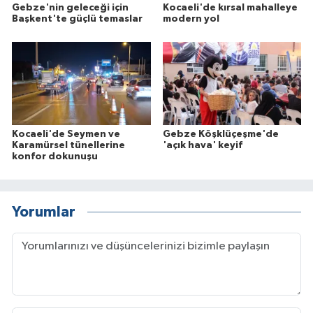
Gebze'nin geleceği için
Kocaeli'de kırsal mahalleye
Başkent'te güçlü temaslar
modern yol
Kocaeli'de Seymen ve
Gebze Köşklüçeşme'de
Karamürsel tünellerine
'açık hava' keyif
konfor dokunuşu
Yorumlar