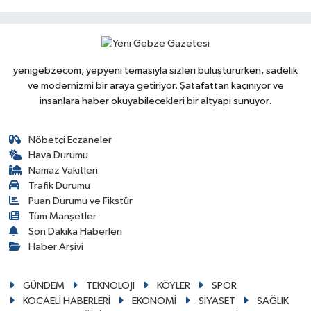
yenigebzecom, yepyeni temasıyla sizleri buluştururken, sadelik
ve modernizmi bir araya getiriyor. Şatafattan kaçınıyor ve
insanlara haber okuyabilecekleri bir altyapı sunuyor.
Nöbetçi Eczaneler
Hava Durumu
Namaz Vakitleri
Trafik Durumu
Puan Durumu ve Fikstür
Tüm Manşetler
Son Dakika Haberleri
Haber Arşivi
GÜNDEM
TEKNOLOJİ
KÖYLER
SPOR
KOCAELİ HABERLERİ
EKONOMİ
SİYASET
SAĞLIK