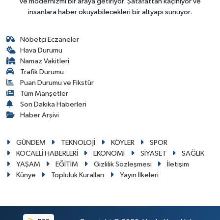
ve modernizmi bir araya getiriyor. Şatafattan kaçınıyor ve
insanlara haber okuyabilecekleri bir altyapı sunuyor.
Nöbetçi Eczaneler
Hava Durumu
Namaz Vakitleri
Trafik Durumu
Puan Durumu ve Fikstür
Tüm Manşetler
Son Dakika Haberleri
Haber Arşivi
GÜNDEM
TEKNOLOJİ
KÖYLER
SPOR
KOCAELİ HABERLERİ
EKONOMİ
SİYASET
SAĞLIK
YAŞAM
EĞİTİM
Gizlilik Sözleşmesi
İletişim
Künye
Topluluk Kuralları
Yayın İlkeleri