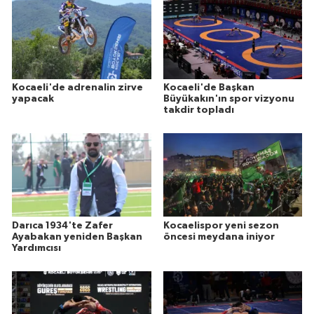
Kocaeli'de adrenalin zirve
Kocaeli'de Başkan
yapacak
Büyükakın'ın spor vizyonu
takdir topladı
Darıca 1934'te Zafer
Kocaelispor yeni sezon
Ayabakan yeniden Başkan
öncesi meydana iniyor
Yardımcısı