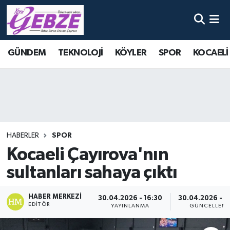
Nöbetçi Eczaneler
GÜNDEM
TEKNOLOJİ
KÖYLER
SPOR
KOCAELİ
Hava Durumu
Namaz Vakitleri
Trafik Durumu
HABERLER
SPOR
Süper Lig Puan Durumu ve Fikstür
Kocaeli Çayırova'nın
sultanları sahaya çıktı
Tüm Manşetler
Son Dakika Haberleri
HABER MERKEZI
30.04.2026 - 16:30
30.04.2026 - 1
EDITÖR
YAYINLANMA
GÜNCELLEM
Haber Arşivi