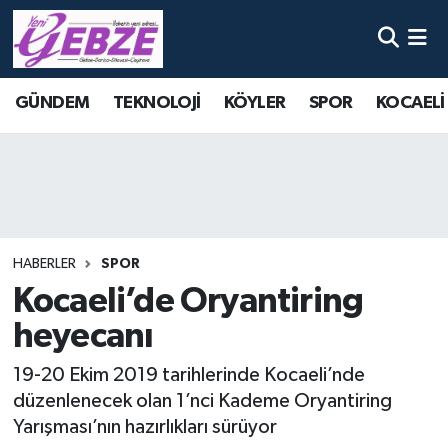
Nöbetçi Eczaneler
GÜNDEM
TEKNOLOJİ
KÖYLER
SPOR
KOCAELİ
Hava Durumu
Namaz Vakitleri
Trafik Durumu
HABERLER
SPOR
Süper Lig Puan Durumu ve Fikstür
Kocaeli’de Oryantiring
heyecanı
Tüm Manşetler
19-20 Ekim 2019 tarihlerinde Kocaeli’nde
Son Dakika Haberleri
düzenlenecek olan 1’nci Kademe Oryantiring
Yarışması’nın hazırlıkları sürüyor
Haber Arşivi