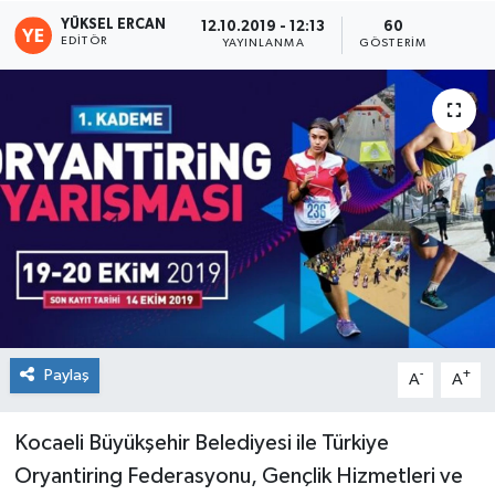
YÜKSEL ERCAN
12.10.2019 - 12:13
60
EDITÖR
YAYINLANMA
GÖSTERIM
Paylaş
-
+
A
A
Kocaeli Büyükşehir Belediyesi ile Türkiye
Oryantiring Federasyonu, Gençlik Hizmetleri ve