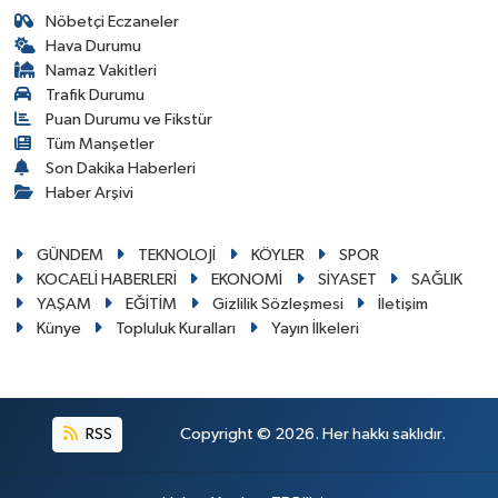
Nöbetçi Eczaneler
Hava Durumu
Namaz Vakitleri
Trafik Durumu
Puan Durumu ve Fikstür
Tüm Manşetler
Son Dakika Haberleri
Haber Arşivi
GÜNDEM
TEKNOLOJİ
KÖYLER
SPOR
KOCAELİ HABERLERİ
EKONOMİ
SİYASET
SAĞLIK
YAŞAM
EĞİTİM
Gizlilik Sözleşmesi
İletişim
Künye
Topluluk Kuralları
Yayın İlkeleri
RSS
Copyright © 2026. Her hakkı saklıdır.