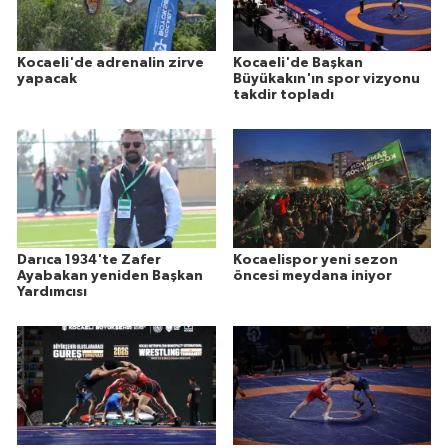
Kocaeli'de adrenalin zirve
Kocaeli'de Başkan
yapacak
Büyükakın'ın spor vizyonu
takdir topladı
Darıca 1934'te Zafer
Kocaelispor yeni sezon
Ayabakan yeniden Başkan
öncesi meydana iniyor
Yardımcısı