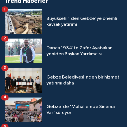
Trend Haberler
1
Büyükşehir'den Gebze'ye önemli
kavşak yatırımı
2
Darıca 1934'te Zafer Ayabakan
yeniden Başkan Yardımcısı
3
Gebze Belediyesi'nden bir hizmet
yatırımı daha
4
Gebze'de 'Mahallemde Sinema
Var' sürüyor
5