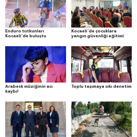
Enduro tutkunları
Kocaeli'de çocuklara
Kocaeli'de buluştu
yangın güvenliği eğitimi
Arabesk müziğinin acı
Toplu taşımaya sıkı denetim
kaybı!