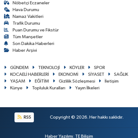
Nöbetçi Eczaneler
Hava Durumu
Namaz Vakitleri
Trafik Durumu
Puan Durumu ve Fikstür
Tüm Manşetler
Son Dakika Haberleri
Haber Arşivi
GÜNDEM
TEKNOLOJİ
KÖYLER
SPOR
KOCAELİ HABERLERİ
EKONOMİ
SİYASET
SAĞLIK
YAŞAM
EĞİTİM
Gizlilik Sözleşmesi
İletişim
Künye
Topluluk Kuralları
Yayın İlkeleri
RSS
Copyright © 2026. Her hakkı saklıdır.
Haber Yazılımı
:
TE Bilişim