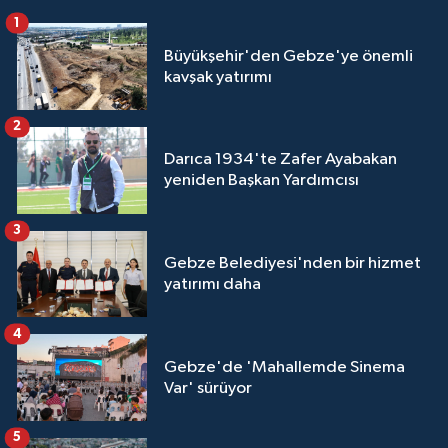
1
Büyükşehir'den Gebze'ye önemli
kavşak yatırımı
2
Darıca 1934'te Zafer Ayabakan
yeniden Başkan Yardımcısı
3
Gebze Belediyesi'nden bir hizmet
yatırımı daha
4
Gebze'de 'Mahallemde Sinema
Var' sürüyor
5