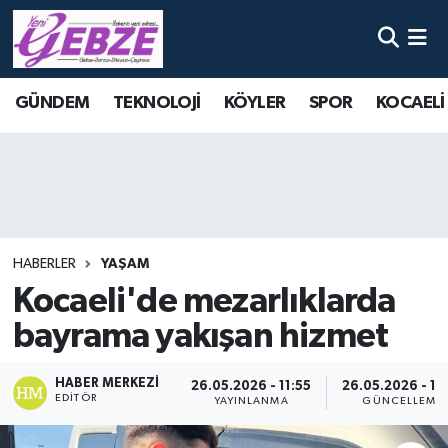
Nöbetçi Eczaneler
GÜNDEM
TEKNOLOJİ
KÖYLER
SPOR
KOCAELİ
Hava Durumu
Namaz Vakitleri
Trafik Durumu
HABERLER
YAŞAM
Süper Lig Puan Durumu ve Fikstür
Kocaeli'de mezarlıklarda
bayrama yakışan hizmet
Tüm Manşetler
Son Dakika Haberleri
HABER MERKEZI
26.05.2026 - 11:55
26.05.2026 - 12
EDITÖR
YAYINLANMA
GÜNCELLEME
Haber Arşivi