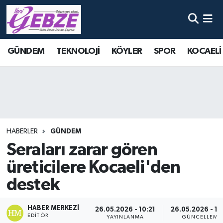
Nöbetçi Eczaneler
GÜNDEM
TEKNOLOJİ
KÖYLER
SPOR
KOCAELİ
Hava Durumu
Namaz Vakitleri
Trafik Durumu
HABERLER
GÜNDEM
Süper Lig Puan Durumu ve Fikstür
Seraları zarar gören
üreticilere Kocaeli'den
Tüm Manşetler
destek
Son Dakika Haberleri
HABER MERKEZI
26.05.2026 - 10:21
26.05.2026 - 10
Haber Arşivi
EDITÖR
YAYINLANMA
GÜNCELLEME