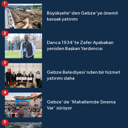
1
Büyükşehir'den Gebze'ye önemli
kavşak yatırımı
2
Darıca 1934'te Zafer Ayabakan
yeniden Başkan Yardımcısı
3
Gebze Belediyesi'nden bir hizmet
yatırımı daha
4
Gebze'de 'Mahallemde Sinema
Var' sürüyor
5