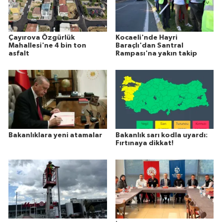
Çayırova Özgürlük
Kocaeli'nde Hayri
Mahallesi'ne 4 bin ton
Baraçlı'dan Santral
asfalt
Rampası'na yakın takip
Bakanlıklara yeni atamalar
Bakanlık sarı kodla uyardı:
Fırtınaya dikkat!