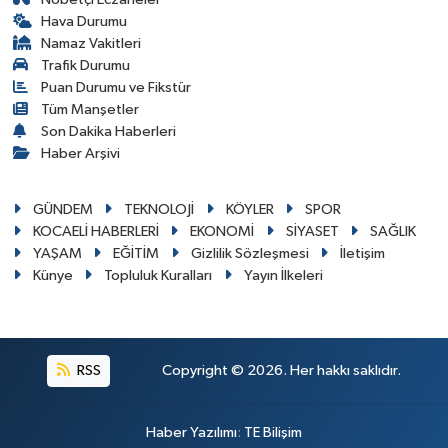
Hava Durumu
Namaz Vakitleri
Trafik Durumu
Puan Durumu ve Fikstür
Tüm Manşetler
Son Dakika Haberleri
Haber Arşivi
GÜNDEM
TEKNOLOJİ
KÖYLER
SPOR
KOCAELİ HABERLERİ
EKONOMİ
SİYASET
SAĞLIK
YAŞAM
EĞİTİM
Gizlilik Sözleşmesi
İletişim
Künye
Topluluk Kuralları
Yayın İlkeleri
RSS
Copyright © 2026. Her hakkı saklıdır.
Haber Yazılımı
:
TE Bilişim