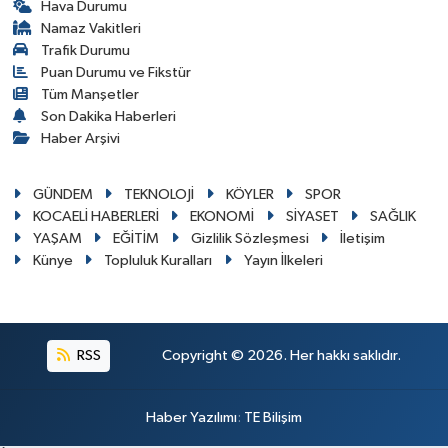
Hava Durumu
Namaz Vakitleri
Trafik Durumu
Puan Durumu ve Fikstür
Tüm Manşetler
Son Dakika Haberleri
Haber Arşivi
GÜNDEM
TEKNOLOJİ
KÖYLER
SPOR
KOCAELİ HABERLERİ
EKONOMİ
SİYASET
SAĞLIK
YAŞAM
EĞİTİM
Gizlilik Sözleşmesi
İletişim
Künye
Topluluk Kuralları
Yayın İlkeleri
RSS
Copyright © 2026. Her hakkı saklıdır.
Haber Yazılımı
:
TE Bilişim