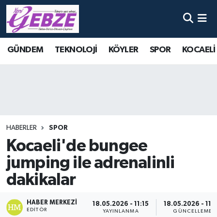
Nöbetçi Eczaneler
GÜNDEM
TEKNOLOJİ
KÖYLER
SPOR
KOCAELİ
Hava Durumu
Namaz Vakitleri
Trafik Durumu
HABERLER
SPOR
Süper Lig Puan Durumu ve Fikstür
Kocaeli'de bungee
jumping ile adrenalinli
Tüm Manşetler
dakikalar
Son Dakika Haberleri
HABER MERKEZI
18.05.2026 - 11:15
18.05.2026 - 11:
Haber Arşivi
EDITÖR
YAYINLANMA
GÜNCELLEME