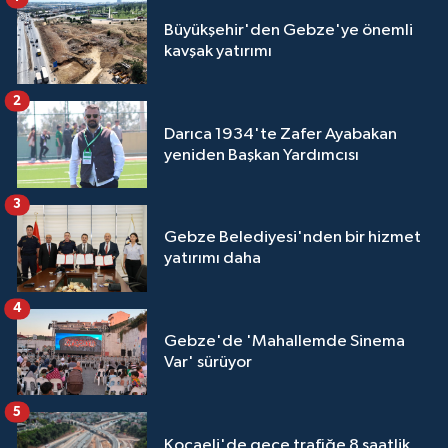
Büyükşehir'den Gebze'ye önemli
kavşak yatırımı
2
Darıca 1934'te Zafer Ayabakan
yeniden Başkan Yardımcısı
3
Gebze Belediyesi'nden bir hizmet
yatırımı daha
4
Gebze'de 'Mahallemde Sinema
Var' sürüyor
5
Kocaeli'de gece trafiğe 8 saatlik