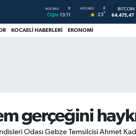
DOLAR
°
23
Öğle
13:11
47,5971
0
EURO
55,1336
OR
KOCAELİ HABERLERİ
EKONOMİ
STERLİN
64,2534
G.ALTIN
6518.23
BİST100
13.703
BITCOIN
64.475,47
em gerçeğini haykı
sleri Odası Gebze Temsilcisi Ahmet Kadı,