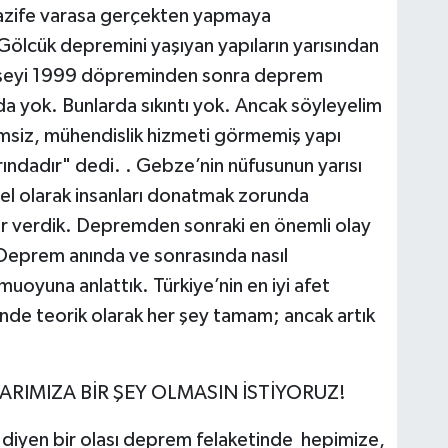
vazife varasa gerçekten yapmaya
Gölcük depremini yaşıyan yapıların yarısından
nı şeyi 1999 döpreminden sonra deprem
a yok. Bunlarda sıkıntı yok. Ancak söyleyelim
siz, mühendislik hizmeti görmemiş yapı
ındadır" dedi. . Gebze’nin nüfusunun yarısı
ysel olarak insanları donatmak zorunda
ler verdik. Depremden sonraki en önemli olay
 Deprem anında ve sonrasında nasıl
oyuna anlattık. Türkiye’nin en iyi afet
inde teorik olarak her şey tamam; ancak artık
LARIMIZA BİR ŞEY OLMASIN İSTİYORUZ!
m diyen bir olası deprem felaketinde hepimize,