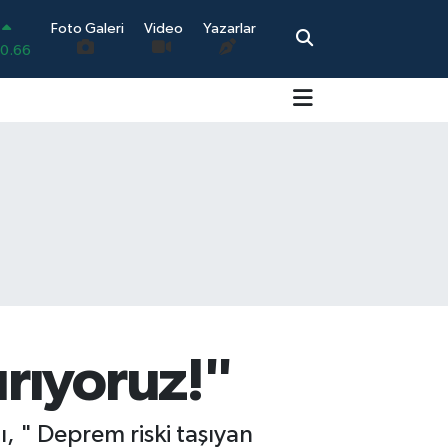
Foto Galeri
Video
Yazarlar
.05
0.18
0.22
0.39
0
0.66
rıyoruz!"
 " Deprem riski taşıyan