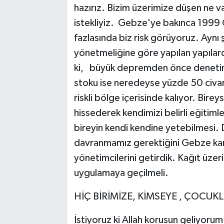
hazırız. Bizim üzerimize düşen ne 
istekliyiz. Gebze'ye bakınca 1999 
fazlasında biz risk görüyoruz. Ay
yönetmeliğine göre yapılan yapılard
ki, büyük depremden önce denetim
stoku ise neredeyse yüzde 50 civar
riskli bölge içerisinde kalıyor. Bire
hissederek kendimizi belirli eğitim
bireyin kendi kendine yetebilmesi.
davranmamız gerektiğini Gebze kamu
yönetimcilerini getirdik. Kağıt üzer
uygulamaya geçilmeli.
HİÇ BİRİMİZE, KİMSEYE , ÇOCUK
İstiyoruz ki Allah korusun geliyoru