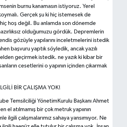
imsenin burnu kanamasın istiyoruz. Yerel
a koymalı. Gerçek şu ki hiç istemesek de
 hiç hoş değil. Bu anlamda son dönemde
hazırlıksız olduğumuzu gördük. Depremlerin
ndis gözüyle yapılarını inceletmelerini istedik
hen başvuru yaptık söyledik, ancak yazılı
elden geçirmek istedik. ne yazık ki kibar bir
nsanların cesetlerini o yapının içinden çıkarmak
LGİLİ BİR ÇALIŞMA YOK!
ube Temsilciliği YönetimKurulu Başkanı Ahmet
n el atılmamış bir çok metruk yapıının
 ilgili çalışmalarımız sahaya yansımıyor. Ne
ilgili haenüz elle tutulur bir çalışma yok. İnsan