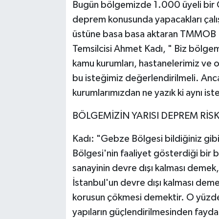
Bugün bölgemizde 1.000 üyeli bir Od
deprem konusunda yapacakları çalışma
üstüne basa basa aktaran TMMOB K
Temsilcisi Ahmet Kadı, " Biz bölgemi
kamu kurumları, hastanelerimiz ve o
bu isteğimiz değerlendirilmeli. An
kurumlarımızdan ne yazık ki aynı ist
BÖLGEMİZİN YARISI DEPREM RİS
Kadı: "Gebze Bölgesi bildiğiniz gi
Bölgesi'nin faaliyet gösterdiği bir
sanayinin devre dışı kalması demek,
İstanbul'un devre dışı kalması deme
korusun çökmesi demektir. O yüzde
yapıların güçlendirilmesinden faydal