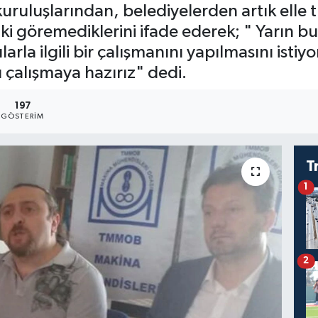
uluşlarından, belediyelerden artık elle tu
 ki göremediklerini ifade ederek; " Yarın bu
larla ilgili bir çalışmanını yapılmasını isti
u çalışmaya hazırız" dedi.
197
GÖSTERIM
T
1
2