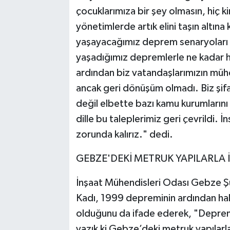
çocuklarımıza bir şey olmasın, hiç k
yönetimlerde artık elini taşın altın
yaşayacağımız deprem senaryoları
yaşadığımız depremlerle ne kadar 
ardından biz vatandaşlarımızın mühe
ancak geri dönüşüm olmadı. Biz şifa
değil elbette bazı kamu kurumlarını 
dille bu taleplerimiz geri çevrildi. İ
zorunda kalırız." dedi.
GEBZE'DEKİ METRUK YAPILARLA İ
İnşaat Mühendisleri Odası Gebze Ş
Kadı, 1999 depreminin ardından hale
olduğunu da ifade ederek, "Depremle
yazık ki Gebze’deki metruk yapılarla 