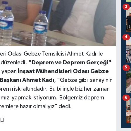
3
4
i Odası Gebze Temsilcisi Ahmet Kadı
ile
ı düzenledi.
"Deprem ve Deprem Gerçeği"
5
a yapan
İnşaat Mühendisleri Odası Gebze
u Başkanı Ahmet Kadı
, “Gebze gibi sanayinin
rem riski altındadır. Bu bilinçle biz her zaman
rımızı yapmak istiyorum. Bölgemiz deprem
6
mlere hazır olmalıyız" dedi.
Lİ