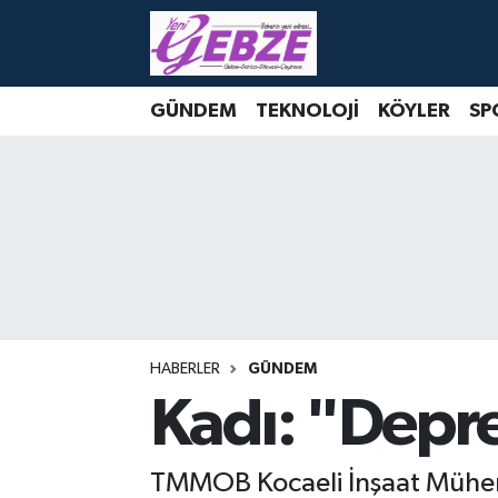
Nöbetçi Eczaneler
GÜNDEM
TEKNOLOJİ
KÖYLER
SP
Hava Durumu
Namaz Vakitleri
Trafik Durumu
Süper Lig Puan Durumu ve Fikstür
Tüm Manşetler
HABERLER
GÜNDEM
Kadı: "Depr
Son Dakika Haberleri
TMMOB Kocaeli İnşaat Mühendi
Haber Arşivi