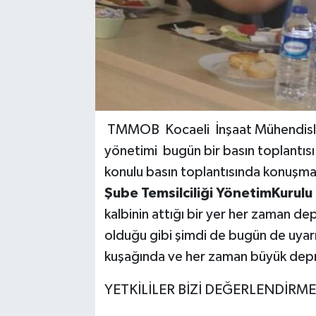
TMMOB Kocaeli İnşaat Mühendisler
yönetimi bugün bir basın toplantıs
konulu basın toplantısında konuşm
Şube Temsilciliği YönetimKurul
kalbinin attığı bir yer her zaman dep
olduğu gibi şimdi de bugün de uya
kuşağında ve her zaman büyük depre
YETKİLİLER BİZİ DEĞERLENDİRME