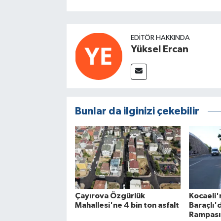
EDITÖR HAKKINDA
Yüksel Ercan
Bunlar da ilginizi çekebilir
Çayırova Özgürlük
Kocaeli'
Mahallesi'ne 4 bin ton asfalt
Baraçlı'
Rampası'