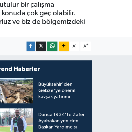
tulur bir çalışma
 konuda çok geç olabilir.
yoriuz ve biz de bölgemizdeki
-
+
A
A
rend Haberler
Büyükşehir'den
Gebze'ye önemli
kavşak yatırımı
Darıca 1934'te Zafer
Ayabakan yeniden
Başkan Yardımcısı