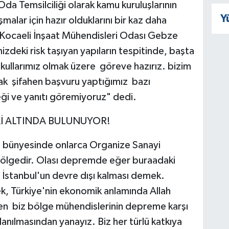
a Temsilciliği olarak kamu kuruluşlarının
Y
lar için hazır olduklarını bir kaz daha
ocaeli İnşaat Mühendisleri Odası Gebze
zdeki risk taşıyan yapıların tespitinde, başta
kullarımız olmak üzere göreve hazırız. bizim
cak şifahen başvuru yaptığımız bazı
eği ve yanıtı göremiyoruz" dedi.
Kİ ALTINDA BULUNUYOR!
bi bünyesinde onlarca Organize Sanayi
 bölgedir. Olası depremde eğer buraadaki
 İstanbul'un devre dışı kalması demek.
k, Türkiye'nin ekonomik anlamında Allah
n biz bölge mühendislerinin depreme karşı
anılmasından yanayız. Biz her türlü katkıya