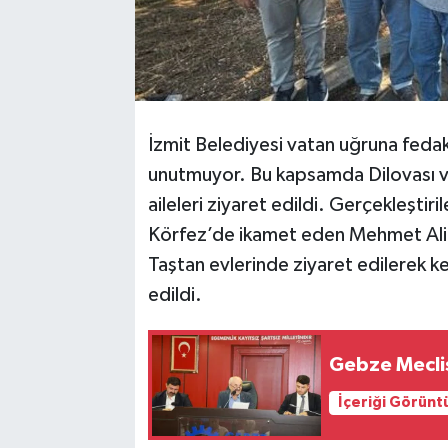
İzmit Belediyesi vatan uğruna fedak
unutmuyor. Bu kapsamda Dilovası ve
aileleri ziyaret edildi. Gerçekleşti
Körfez’de ikamet eden Mehmet Ali Z
Taştan evlerinde ziyaret edilerek k
edildi.
Gebze Meclis
İçeriği Görünt