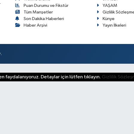
r
Puan Durumu ve Fikstür
YAŞAM
Tüm Manşetler
Gizlilik Sözleşm
Son Dakika Haberleri
Künye
Haber Arşivi
Yayın İlkeleri
.
n faydalanıyoruz. Detaylar için lütfen tıklayın.
Gizlilik Sözle