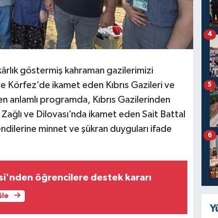
4
ârlık göstermiş kahraman gazilerimizi
 Körfez’de ikamet eden Kıbrıs Gazileri ve
5
rilen anlamlı programda, Kıbrıs Gazilerinden
ağlı ve Dilovası’nda ikamet eden Sait Battal
endilerine minnet ve şükran duyguları ifade
6
i'nden öğrencilere destek kararı
üle
Y