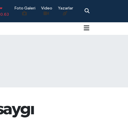
-0.63
Foto Galeri
Video
Yazarlar
.16
0.02
0.07
.45
70
saygı