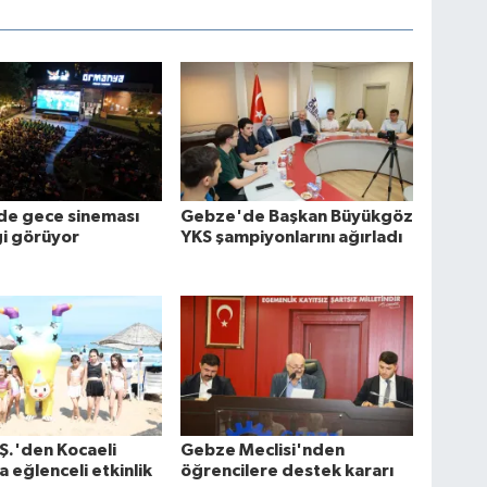
de gece sineması
Gebze'de Başkan Büyükgöz
gi görüyor
YKS şampiyonlarını ağırladı
Ş.'den Kocaeli
Gebze Meclisi'nden
a eğlenceli etkinlik
öğrencilere destek kararı