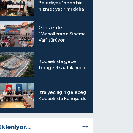
Belediyesi'nden bir
hizmet yatırımı daha
Gebze'de
'Mahallemde Sinema
Var' sürüyor
Kocaeli'de gece
trafiğe 8 saatlik mola
İtfaiyeciliğin geleceği
Kocaeli'de konuşuldu
ükleniyor...