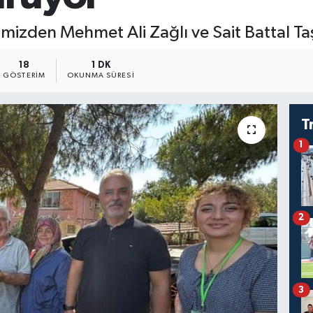
rimizden Mehmet Ali Zağlı ve Sait Battal Taş
18
1 DK
GÖSTERIM
OKUNMA SÜRESI
T
1
2
3