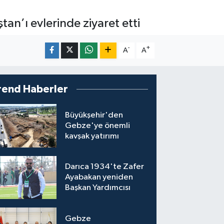
tan’ı evlerinde ziyaret etti
-
+
A
A
rend Haberler
Büyükşehir'den
Gebze'ye önemli
kavşak yatırımı
Darıca 1934'te Zafer
Ayabakan yeniden
Başkan Yardımcısı
Gebze