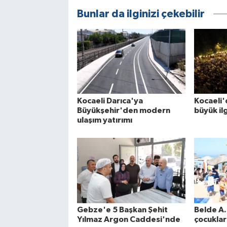
Bunlar da ilginizi çekebilir
Kocaeli Darıca'ya
Kocaeli'
Büyükşehir'den modern
büyük il
ulaşım yatırımı
Gebze'e 5 Başkan Şehit
Belde A.
Yılmaz Argon Caddesi'nde
çocuklar