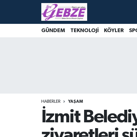
Nöbetçi Eczaneler
GÜNDEM
TEKNOLOJİ
KÖYLER
SP
Hava Durumu
Namaz Vakitleri
Trafik Durumu
Süper Lig Puan Durumu ve Fikstür
Tüm Manşetler
HABERLER
YAŞAM
İzmit Beledi
Son Dakika Haberleri
ziyaretleri s
Haber Arşivi