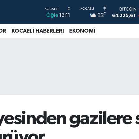
64.225,61
DOLAR
°
22
Öğle
13:11
47,7143
0
EURO
55,0317
-
OR
KOCAELİ HABERLERİ
EKONOMİ
STERLİN
64,2463
G.ALTIN
6510.40
0
BİST100
13.799
yesinden gazilere 
ürüyor