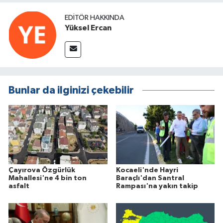
EDITÖR HAKKINDA
Yüksel Ercan
Bunlar da ilginizi çekebilir
Çayırova Özgürlük
Kocaeli'nde Hayri
Mahallesi'ne 4 bin ton
Baraçlı'dan Santral
asfalt
Rampası'na yakın takip