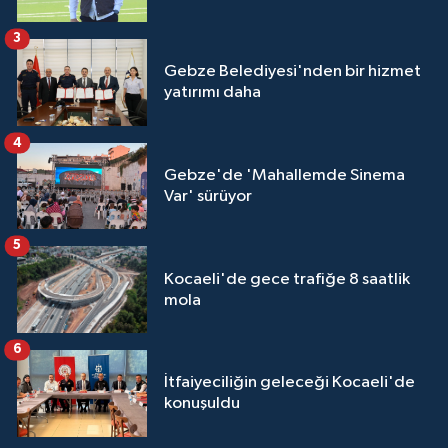
3
Gebze Belediyesi'nden bir hizmet
yatırımı daha
4
Gebze'de 'Mahallemde Sinema
Var' sürüyor
5
Kocaeli'de gece trafiğe 8 saatlik
mola
6
İtfaiyeciliğin geleceği Kocaeli'de
konuşuldu