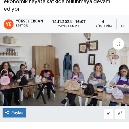
ekonomik hayata katkıda bulunmaya devam
ediyor
YÜKSEL ERCAN
14.11.2024 - 16:07
4
EDITÖR
YAYINLANMA
GÖSTERIM
OKU
Paylaş
-
+
A
A