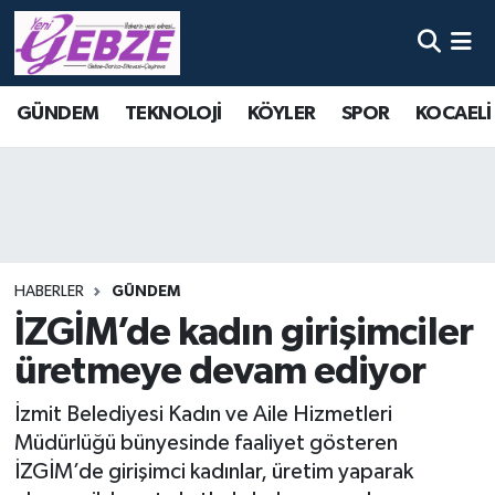
Nöbetçi Eczaneler
GÜNDEM
TEKNOLOJİ
KÖYLER
SPOR
KOCAELİ
Hava Durumu
Namaz Vakitleri
Trafik Durumu
HABERLER
GÜNDEM
Süper Lig Puan Durumu ve Fikstür
İZGİM’de kadın girişimciler
üretmeye devam ediyor
Tüm Manşetler
İzmit Belediyesi Kadın ve Aile Hizmetleri
Son Dakika Haberleri
Müdürlüğü bünyesinde faaliyet gösteren
İZGİM’de girişimci kadınlar, üretim yaparak
Haber Arşivi