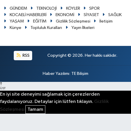
GÜNDEM
TEKNOLOJİ
KÖYLER
SPOR
KOCAELİ HABERLERİ
EKONOMİ
SİYASET
SAĞLIK
YAŞAM
EĞİTİM
Gizlilik Sözleşmesi
İletişim
Künye
Topluluk Kuralları
Yayın İlkeleri
RSS
Copyright © 2026. Her hakkı saklıdır.
Haber Yazılımı
:
TE Bilişim
ÜST
En iyi site deneyimi sağlamak için çerezlerden
faydalanıyoruz. Detaylar için lütfen tıklayın.
Gizlilik
Sözleşmesi
Tamam