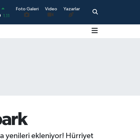
9
1.11
Foto Galeri
Video
Yazarlar
0.18
0.32
0.38
0.03
-14
park
 yenileri ekleniyor! Hürriyet