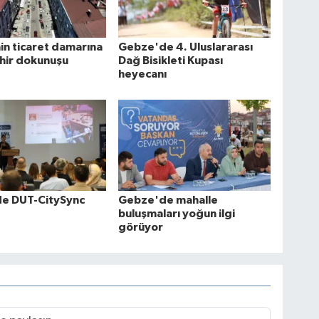
n ticaret damarına
Gebze'de 4. Uluslararası
hir dokunuşu
Dağ Bisikleti Kupası
heyecanı
e DUT-CitySync
Gebze'de mahalle
buluşmaları yoğun ilgi
görüyor