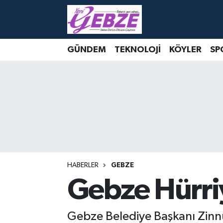
Nöbetçi Eczaneler
GÜNDEM
TEKNOLOJİ
KÖYLER
SP
Hava Durumu
Namaz Vakitleri
Trafik Durumu
Süper Lig Puan Durumu ve Fikstür
Tüm Manşetler
HABERLER
GEBZE
Gebze Hürriy
Son Dakika Haberleri
Gebze Belediye Başkanı Zinnur
Haber Arşivi