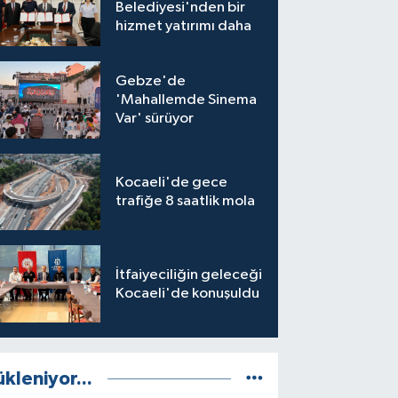
Belediyesi'nden bir
hizmet yatırımı daha
Gebze'de
'Mahallemde Sinema
Var' sürüyor
Kocaeli'de gece
trafiğe 8 saatlik mola
İtfaiyeciliğin geleceği
Kocaeli'de konuşuldu
ükleniyor...