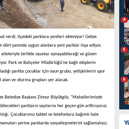
4
t verdi, ilçedeki parklara yenileri ekleniyor! Gebze
 dört yanında uygun alanlara yeni parklar inşa ediyor.
5
aileleriyle birlikte oyunlar oynayabileceği ve güven
niyor. Park ve Bahçeler Müdürlüğü’ne bağlı ekiplerin
dığı parkta çocuklar için oyun grubu, yetişkinlerin spor
6
il alan ve oturma grupları yer alacak.
ebze Belediye Başkanı Zinnur Büyükgöz, “Mahallerimizde
ilecekleri parkların sayılarını her geçen gün arttırıyoruz.
ılığı. Çocuklarımız tablet ve telefonlara bağımlı hale
Y
oynamaları yerine parklarda sosyalleşmelerini sağlamalıyız.