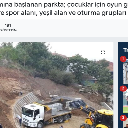
ına başlanan parkta; çocuklar için oyun gr
e spor alanı, yeşil alan ve oturma grupları
181
GÖSTERIM
T
1
2
3