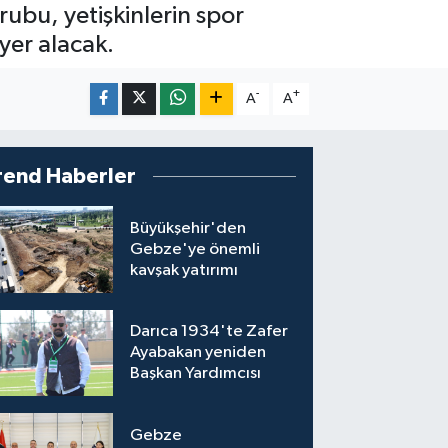
ubu, yetişkinlerin spor
 yer alacak.
-
+
A
A
rend Haberler
Büyükşehir'den
Gebze'ye önemli
kavşak yatırımı
Darıca 1934'te Zafer
Ayabakan yeniden
Başkan Yardımcısı
Gebze