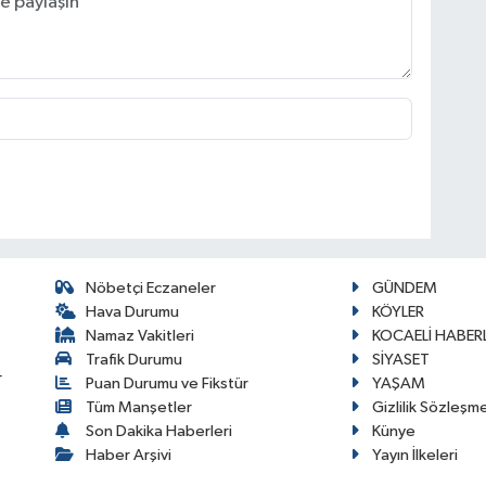
Nöbetçi Eczaneler
GÜNDEM
Hava Durumu
KÖYLER
Namaz Vakitleri
KOCAELİ HABERL
Trafik Durumu
SİYASET
r
Puan Durumu ve Fikstür
YAŞAM
Tüm Manşetler
Gizlilik Sözleşm
Son Dakika Haberleri
Künye
Haber Arşivi
Yayın İlkeleri