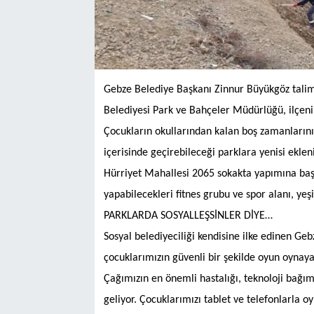
Gebze Belediye Başkanı Zinnur Büyükgöz talima
Belediyesi Park ve Bahçeler Müdürlüğü, ilçenin
Çocukların okullarından kalan boş zamanlarını 
içerisinde geçirebileceği parklara yenisi ekle
Hürriyet Mahallesi 2065 sokakta yapımına başla
yapabilecekleri fitnes grubu ve spor alanı, yeş
PARKLARDA SOSYALLEŞSİNLER DİYE…
Sosyal belediyeciliği kendisine ilke edinen G
çocuklarımızın güvenli bir şekilde oyun oynayab
Çağımızın en önemli hastalığı, teknoloji bağıml
geliyor. Çocuklarımızı tablet ve telefonlarla 