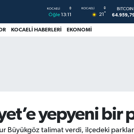
64.959,7
DOLAR
°
21
Öğle
13:11
47,7436
EURO
55,2510
OR
KOCAELİ HABERLERİ
EKONOMİ
STERLİN
64,4811
G.ALTIN
6660.55
BİST100
13.779
et’e yepyeni bir 
 Büyükgöz talimat verdi, ilçedeki parklara