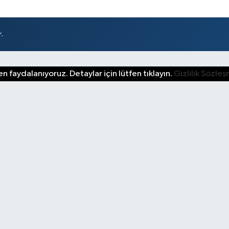
.
n faydalanıyoruz. Detaylar için lütfen tıklayın.
Gizlilik Sözle