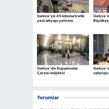
Gebze'ye 45 kilometrelik
Gebze'ni
yeni altyapı yatırımı
Büyükşe
Gebze'de Kuyumcular
Gebze'd
Çarşısı müjdesi
çalıştayı
Yorumlar