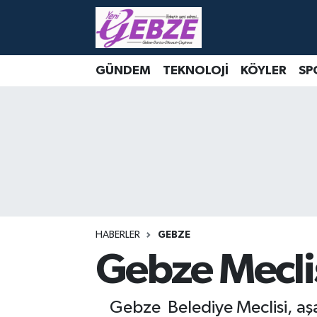
Nöbetçi Eczaneler
GÜNDEM
TEKNOLOJİ
KÖYLER
SP
Hava Durumu
Namaz Vakitleri
Trafik Durumu
Süper Lig Puan Durumu ve Fikstür
Tüm Manşetler
HABERLER
GEBZE
Gebze Mecli
Son Dakika Haberleri
Gebze Belediye Meclisi, aşa
Haber Arşivi