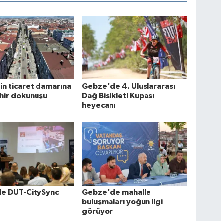
n ticaret damarına
Gebze'de 4. Uluslararası
hir dokunuşu
Dağ Bisikleti Kupası
heyecanı
e DUT-CitySync
Gebze'de mahalle
buluşmaları yoğun ilgi
görüyor