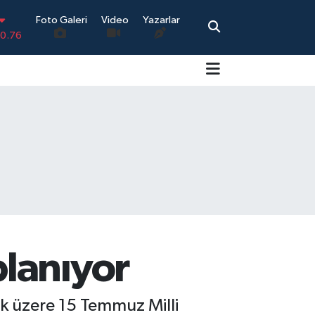
Foto Galeri
Video
Yazarlar
.17
.01
.02
.44
4
-0.76
lanıyor
 üzere 15 Temmuz Milli