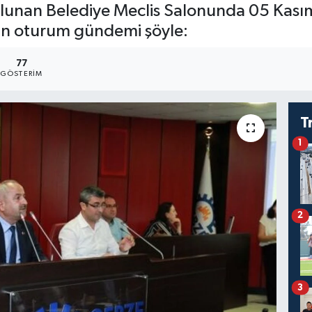
ulunan Belediye Meclis Salonunda 05 Kası
'in oturum gündemi şöyle:
77
GÖSTERIM
T
1
2
3