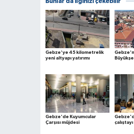
Bunlar da ilginizi çekebilir
Gebze'ye 45 kilometrelik
Gebze'ni
yeni altyapı yatırımı
Büyükşe
Gebze'de Kuyumcular
Gebze'd
Çarşısı müjdesi
çalıştayı