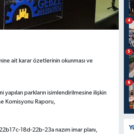
4
5
imine ait karar özetlerinin okunması ve
6
ni yapılan parkların isimlendirilmesine ilişkin
rme Komisyonu Raporu,
Y
g22b17c-18d-22b-23a nazım imar planı,