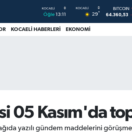
DOLAR
°
29
Öğle
13:11
47,7069
0
EURO
55,0265
0
OR
KOCAELİ HABERLERİ
EKONOMİ
STERLİN
64,1897
0
G.ALTIN
6574.81
1
BİST100
13.887
6
BITCOIN
64.360,53
si 05 Kasım'da top
ğıda yazılı gündem maddelerini görüşmek