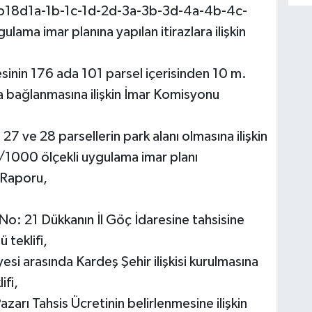
b18d1a-1b-1c-1d-2d-3a-3b-3d-4a-4b-4c-
ma imar planına yapılan itirazlara ilişkin
esinin 176 ada 101 parsel içerisinden 10 m.
la bağlanmasına ilişkin İmar Komisyonu
 ve 28 parsellerin park alanı olmasına ilişkin
/1000 ölçekli uygulama imar planı
u Raporu,
o: 21 Dükkanın İl Göç İdaresine tahsisine
 teklifi,
esi arasında Kardeş Şehir ilişkisi kurulmasına
ifi,
rı Tahsis Ücretinin belirlenmesine ilişkin