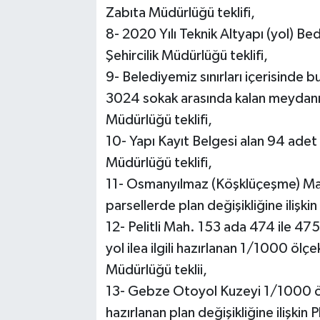
Zabıta Müdürlüğü teklifi,
8- 2020 Yılı Teknik Altyapı (yol) Bed
Şehircilik Müdürlüğü teklifi,
9- Belediyemiz sınırları içerisinde b
3024 sokak arasında kalan meydanın 
Müdürlüğü teklifi,
10- Yapı Kayıt Belgesi alan 94 adet p
Müdürlüğü teklifi,
11- Osmanyılmaz (Köşklüçeşme) Ma
parsellerde plan değişikliğine ilişki
12- Pelitli Mah. 153 ada 474 ile 47
yol ilea ilgili hazırlanan 1/1000 ölçe
Müdürlüğü teklii,
13- Gebze Otoyol Kuzeyi 1/1000 öl
hazırlanan plan değişikliğine ilişkin 