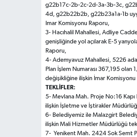
g22b17c-2b-2c-2d-3a-3b-3c, g22
4d, g22b22b2b, g22b23a1a-1b uygula
Imar Komisyonu Raporu,
3- Hacıhalil Mahallesi, Adliye Cadd
genişliğinde yol açılarak E-5 yanyo
Raporu,
4- Ademyavuz Mahallesi, 5226 ada 27
Plan İşlem Numarası 367,195 olan 1
değişikliğine ilişkin İmar Komisyon
TEKLİFLER:
5- Mevlana Mah. Proje No:16 Kapı N
ilişkin İşletme ve İştirakler Müdürlüğü
6- Belediyemiz ile Malazgirt Belediy
ilişkin Mali Hizmetler Müdürlüğü tekl
7- Yenikent Mah. 2424 Sok Semt Paza