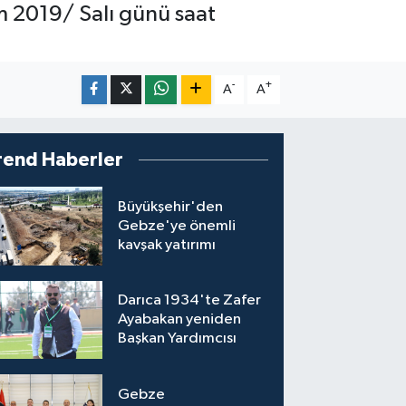
m 2019/ Salı günü saat
-
+
A
A
rend Haberler
Büyükşehir'den
Gebze'ye önemli
kavşak yatırımı
Darıca 1934'te Zafer
Ayabakan yeniden
Başkan Yardımcısı
Gebze