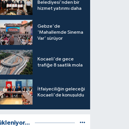
Belediyesi'nden bir
hizmet yatırımı daha
Gebze'de
'Mahallemde Sinema
Var' sürüyor
Kocaeli'de gece
trafiğe 8 saatlik mola
İtfaiyeciliğin geleceği
Kocaeli'de konuşuldu
ükleniyor...