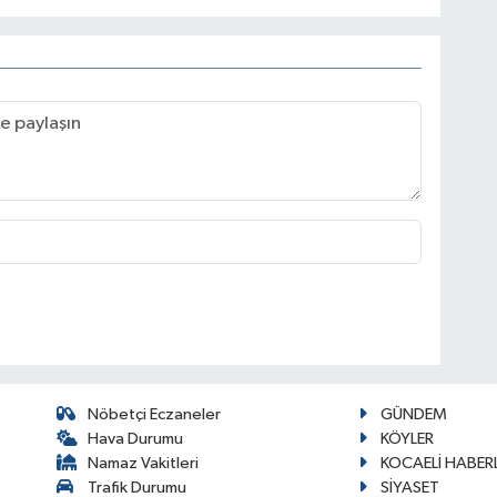
Nöbetçi Eczaneler
GÜNDEM
Hava Durumu
KÖYLER
Namaz Vakitleri
KOCAELİ HABERL
Trafik Durumu
SİYASET