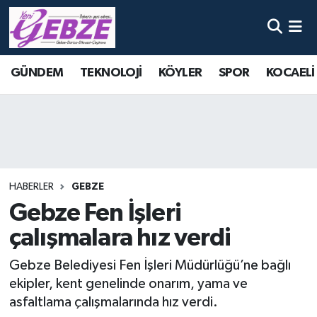
Nöbetçi Eczaneler
GÜNDEM
TEKNOLOJİ
KÖYLER
SPOR
KOCAELİ
Hava Durumu
Namaz Vakitleri
Trafik Durumu
HABERLER
GEBZE
Süper Lig Puan Durumu ve Fikstür
Gebze Fen İşleri
çalışmalara hız verdi
Tüm Manşetler
Gebze Belediyesi Fen İşleri Müdürlüğü’ne bağlı
Son Dakika Haberleri
ekipler, kent genelinde onarım, yama ve
asfaltlama çalışmalarında hız verdi.
Haber Arşivi