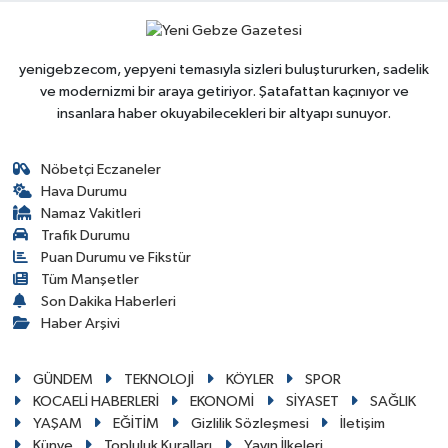
yenigebzecom, yepyeni temasıyla sizleri buluştururken, sadelik
ve modernizmi bir araya getiriyor. Şatafattan kaçınıyor ve
insanlara haber okuyabilecekleri bir altyapı sunuyor.
Nöbetçi Eczaneler
Hava Durumu
Namaz Vakitleri
Trafik Durumu
Puan Durumu ve Fikstür
Tüm Manşetler
Son Dakika Haberleri
Haber Arşivi
GÜNDEM
TEKNOLOJİ
KÖYLER
SPOR
KOCAELİ HABERLERİ
EKONOMİ
SİYASET
SAĞLIK
YAŞAM
EĞİTİM
Gizlilik Sözleşmesi
İletişim
Künye
Topluluk Kuralları
Yayın İlkeleri