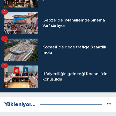
4
Gebze'de 'Mahallemde Sinema
Var' sürüyor
5
Kocaeli'de gece trafiğe 8 saatlik
mola
6
İtfaiyeciliğin geleceği Kocaeli'de
konuşuldu
Yükleniyor...