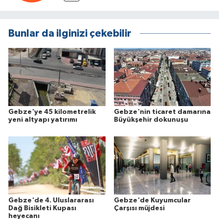
Bunlar da ilginizi çekebilir
Gebze'ye 45 kilometrelik
Gebze'nin ticaret damarına
yeni altyapı yatırımı
Büyükşehir dokunuşu
Gebze'de 4. Uluslararası
Gebze'de Kuyumcular
Dağ Bisikleti Kupası
Çarşısı müjdesi
heyecanı