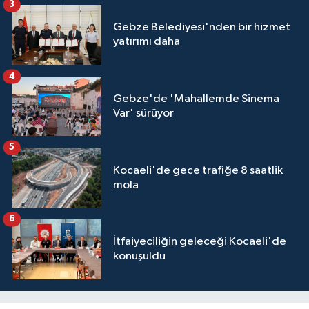
3
Gebze Belediyesi'nden bir hizmet
yatırımı daha
4
Gebze'de 'Mahallemde Sinema
Var' sürüyor
5
Kocaeli'de gece trafiğe 8 saatlik
mola
6
İtfaiyeciliğin geleceği Kocaeli'de
konuşuldu