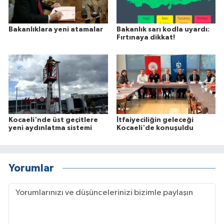
Bakanlıklara yeni atamalar
Bakanlık sarı kodla uyardı:
Fırtınaya dikkat!
Kocaeli'nde üst geçitlere
İtfaiyeciliğin geleceği
yeni aydınlatma sistemi
Kocaeli'de konuşuldu
Yorumlar