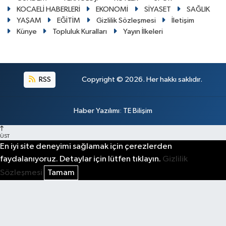
KOCAELİ HABERLERİ
EKONOMİ
SİYASET
SAĞLIK
YAŞAM
EĞİTİM
Gizlilik Sözleşmesi
İletişim
Künye
Topluluk Kuralları
Yayın İlkeleri
RSS
Copyright © 2026. Her hakkı saklıdır.
Haber Yazılımı
:
TE Bilişim
ÜST
En iyi site deneyimi sağlamak için çerezlerden
faydalanıyoruz. Detaylar için lütfen tıklayın.
Gizlilik
Sözleşmesi
Tamam