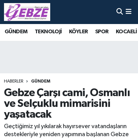
Nöbetçi Eczaneler
GÜNDEM
TEKNOLOJİ
KÖYLER
SPOR
KOCAELİ
Hava Durumu
Namaz Vakitleri
Trafik Durumu
HABERLER
GÜNDEM
Süper Lig Puan Durumu ve Fikstür
Gebze Çarşı cami, Osmanlı
ve Selçuklu mimarisini
Tüm Manşetler
yaşatacak
Son Dakika Haberleri
Geçtiğimiz yıl yıkılarak hayırsever vatandaşların
Haber Arşivi
destekleriyle yeniden yapımına başlanan Gebze