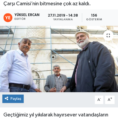
Çarşı Camisi’nin bitmesine çok az kaldı.
YÜKSEL ERCAN
27.11.2019 - 14:38
156
EDITÖR
YAYINLANMA
GÖSTERIM
Paylaş
-
+
A
A
Geçtiğimiz yıl yıkılarak hayırsever vatandaşların