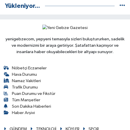
Yükleniyor...
yenigebzecom, yepyeni temasıyla sizleri buluştururken, sadelik
ve modernizmi bir araya getiriyor. Şatafattan kaçınıyor ve
insanlara haber okuyabilecekleri bir altyapı sunuyor.
Nöbetçi Eczaneler
Hava Durumu
Namaz Vakitleri
Trafik Durumu
Puan Durumu ve Fikstür
Tüm Manşetler
Son Dakika Haberleri
Haber Arşivi
GÜNDEM
TEKNOLOJİ
KÖYLER
SPOR