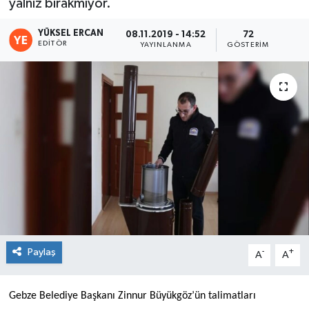
yalnız bırakmıyor.
YÜKSEL ERCAN
08.11.2019 - 14:52
72
EDITÖR
YAYINLANMA
GÖSTERIM
Paylaş
-
+
A
A
Gebze Belediye Başkanı Zinnur Büyükgöz’ün talimatları