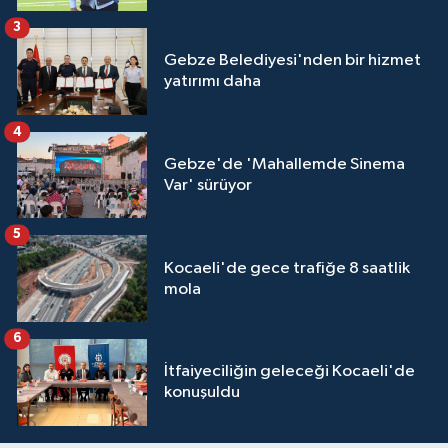
3
Gebze Belediyesi'nden bir hizmet
yatırımı daha
4
Gebze'de 'Mahallemde Sinema
Var' sürüyor
5
Kocaeli'de gece trafiğe 8 saatlik
mola
6
İtfaiyeciliğin geleceği Kocaeli'de
konuşuldu