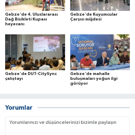
Gebze'de 4. Uluslararası
Gebze'de Kuyumcular
Dağ Bisikleti Kupası
Çarşısı müjdesi
heyecanı
Gebze'de DUT-CitySync
Gebze'de mahalle
çalıştayı
buluşmaları yoğun ilgi
görüyor
Yorumlar