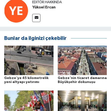
EDITÖR HAKKINDA
Yüksel Ercan
Bunlar da ilginizi çekebilir
Gebze'ye 45 kilometrelik
Gebze'nin ticaret damarına
yeni altyapı yatırımı
Büyükşehir dokunuşu