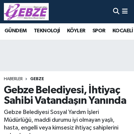
Nöbetçi Eczaneler
GÜNDEM
TEKNOLOJİ
KÖYLER
SPOR
KOCAELİ
Hava Durumu
Namaz Vakitleri
Trafik Durumu
HABERLER
GEBZE
Süper Lig Puan Durumu ve Fikstür
Gebze Belediyesi, İhtiyaç
Sahibi Vatandaşın Yanında
Tüm Manşetler
Gebze Belediyesi Sosyal Yardım İşleri
Son Dakika Haberleri
Müdürlüğü, maddi durumu iyi olmayan yaşlı,
hasta, engelli veya kimsesiz ihtiyaç sahiplerini
Haber Arşivi