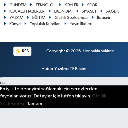
GÜNDEM
TEKNOLOJİ
KÖYLER
SPOR
KOCAELİ HABERLERİ
EKONOMİ
SİYASET
SAĞLIK
YAŞAM
EĞİTİM
Gizlilik Sözleşmesi
İletişim
Künye
Topluluk Kuralları
Yayın İlkeleri
RSS
Copyright © 2026. Her hakkı saklıdır.
Haber Yazılımı
:
TE Bilişim
ÜST
En iyi site deneyimi sağlamak için çerezlerden
faydalanıyoruz. Detaylar için lütfen tıklayın.
Gizlilik
Sözleşmesi
Tamam