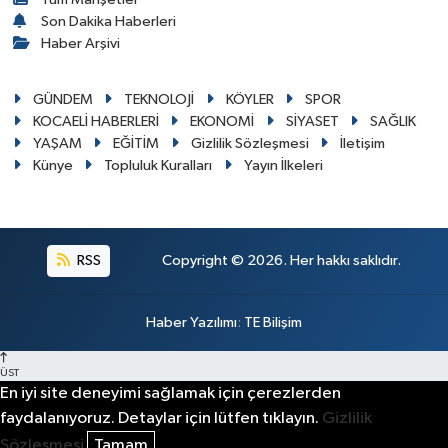
Son Dakika Haberleri
Haber Arşivi
GÜNDEM
TEKNOLOJİ
KÖYLER
SPOR
KOCAELİ HABERLERİ
EKONOMİ
SİYASET
SAĞLIK
YAŞAM
EĞİTİM
Gizlilik Sözleşmesi
İletişim
Künye
Topluluk Kuralları
Yayın İlkeleri
RSS
Copyright © 2026. Her hakkı saklıdır.
Haber Yazılımı
:
TE Bilişim
ÜST
En iyi site deneyimi sağlamak için çerezlerden
faydalanıyoruz. Detaylar için lütfen tıklayın.
Gizlilik
Sözleşmesi
Tamam