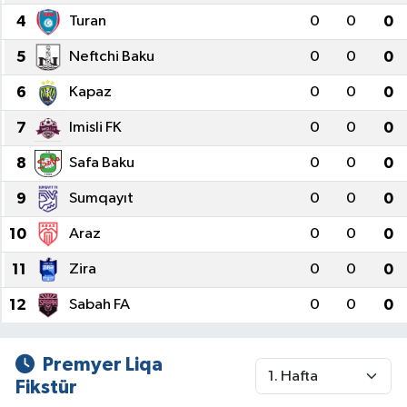
4
Turan
0
0
0
5
Neftchi Baku
0
0
0
6
Kapaz
0
0
0
7
Imisli FK
0
0
0
8
Safa Baku
0
0
0
9
Sumqayıt
0
0
0
10
Araz
0
0
0
11
Zira
0
0
0
12
Sabah FA
0
0
0
Premyer Liqa
Fikstür