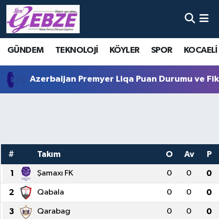
Nöbetçi Eczaneler
GÜNDEM
TEKNOLOJİ
KÖYLER
SPOR
KOCAELİ
Hava Durumu
Azerbaijan Premyer Liqa Puan Durumu ve Fik
Namaz Vakitleri
Trafik Durumu
Süper Lig Puan Durumu ve Fikstür
#
Takım
O
Av
P
Tüm Manşetler
1
Şamaxı FK
0
0
0
Son Dakika Haberleri
2
Qabala
0
0
0
3
Haber Arşivi
Qarabag
0
0
0