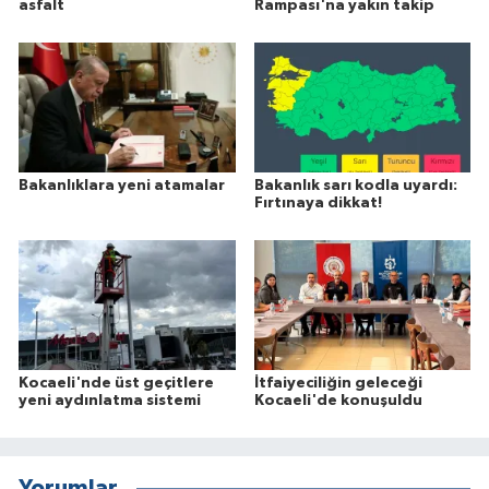
asfalt
Rampası'na yakın takip
Bakanlıklara yeni atamalar
Bakanlık sarı kodla uyardı:
Fırtınaya dikkat!
Kocaeli'nde üst geçitlere
İtfaiyeciliğin geleceği
yeni aydınlatma sistemi
Kocaeli'de konuşuldu
Yorumlar