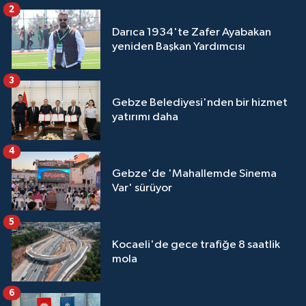
2
Darıca 1934'te Zafer Ayabakan
yeniden Başkan Yardımcısı
3
Gebze Belediyesi'nden bir hizmet
yatırımı daha
4
Gebze'de 'Mahallemde Sinema
Var' sürüyor
5
Kocaeli'de gece trafiğe 8 saatlik
mola
6