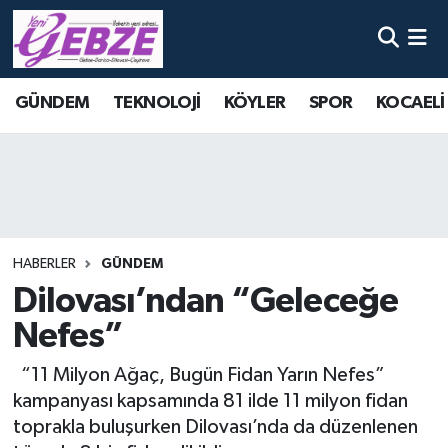
Nöbetçi Eczaneler
GÜNDEM
TEKNOLOJİ
KÖYLER
SPOR
KOCAELİ
Hava Durumu
Namaz Vakitleri
Trafik Durumu
HABERLER
GÜNDEM
Süper Lig Puan Durumu ve Fikstür
Dilovası’ndan “Geleceğe
Nefes”
Tüm Manşetler
“11 Milyon Ağaç, Bugün Fidan Yarın Nefes”
Son Dakika Haberleri
kampanyası kapsamında 81 ilde 11 milyon fidan
toprakla buluşurken Dilovası’nda da düzenlenen
Haber Arşivi