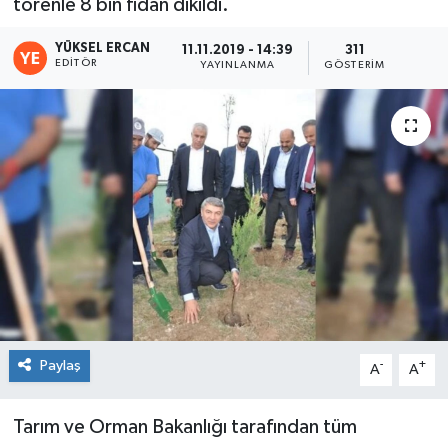
törenle 8 bin fidan dikildi.
YÜKSEL ERCAN
11.11.2019 - 14:39
311
EDITÖR
YAYINLANMA
GÖSTERIM
Paylaş
-
+
A
A
Tarım ve Orman Bakanlığı tarafından tüm