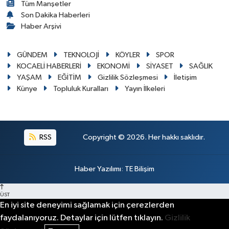
Tüm Manşetler
Son Dakika Haberleri
Haber Arşivi
GÜNDEM
TEKNOLOJİ
KÖYLER
SPOR
KOCAELİ HABERLERİ
EKONOMİ
SİYASET
SAĞLIK
YAŞAM
EĞİTİM
Gizlilik Sözleşmesi
İletişim
Künye
Topluluk Kuralları
Yayın İlkeleri
RSS
Copyright © 2026. Her hakkı saklıdır.
Haber Yazılımı
:
TE Bilişim
ÜST
En iyi site deneyimi sağlamak için çerezlerden
faydalanıyoruz. Detaylar için lütfen tıklayın.
Gizlilik