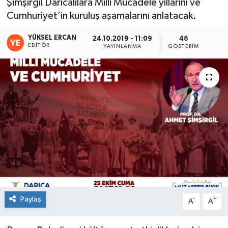
Şimşirgil Darıcalılara Milli Mücadele yıllarını ve
Cumhuriyet’in kuruluş aşamalarını anlatacak.
YÜKSEL ERCAN
24.10.2019 - 11:09
46
EDITÖR
YAYINLANMA
GÖSTERIM
Paylaş
-
+
A
A