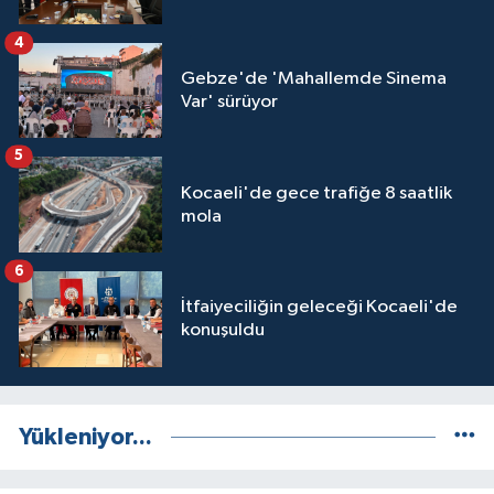
4
Gebze'de 'Mahallemde Sinema
Var' sürüyor
5
Kocaeli'de gece trafiğe 8 saatlik
mola
6
İtfaiyeciliğin geleceği Kocaeli'de
konuşuldu
Yükleniyor...