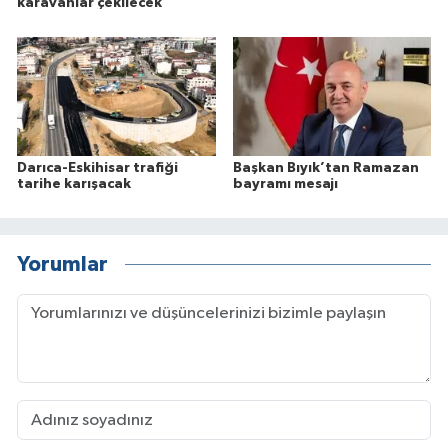
karavanlar çekilecek
Darıca-Eskihisar trafiği
Başkan Bıyık’tan Ramazan
tarihe karışacak
bayramı mesajı
Yorumlar