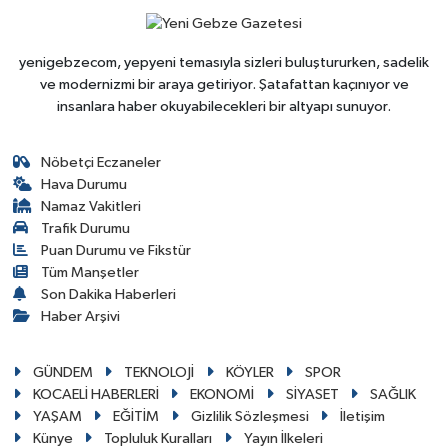
yenigebzecom, yepyeni temasıyla sizleri buluştururken, sadelik
ve modernizmi bir araya getiriyor. Şatafattan kaçınıyor ve
insanlara haber okuyabilecekleri bir altyapı sunuyor.
Nöbetçi Eczaneler
Hava Durumu
Namaz Vakitleri
Trafik Durumu
Puan Durumu ve Fikstür
Tüm Manşetler
Son Dakika Haberleri
Haber Arşivi
GÜNDEM
TEKNOLOJİ
KÖYLER
SPOR
KOCAELİ HABERLERİ
EKONOMİ
SİYASET
SAĞLIK
YAŞAM
EĞİTİM
Gizlilik Sözleşmesi
İletişim
Künye
Topluluk Kuralları
Yayın İlkeleri