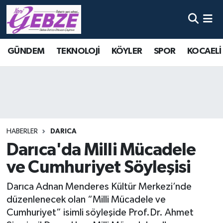
Nöbetçi Eczaneler
GÜNDEM
TEKNOLOJİ
KÖYLER
SPOR
KOCAELİ
Hava Durumu
Namaz Vakitleri
Trafik Durumu
HABERLER
DARICA
Süper Lig Puan Durumu ve Fikstür
Darıca'da Milli Mücadele
ve Cumhuriyet Söyleşisi
Tüm Manşetler
Darıca Adnan Menderes Kültür Merkezi’nde
Son Dakika Haberleri
düzenlenecek olan “Milli Mücadele ve
Cumhuriyet” isimli söyleşide Prof.Dr. Ahmet
Haber Arşivi