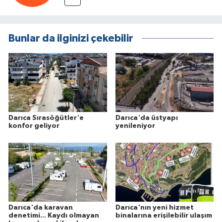
Bunlar da ilginizi çekebilir
Darıca Sırasöğütler'e
Darıca'da üstyapı
konfor geliyor
yenileniyor
Darıca'da karavan
Darıca'nın yeni hizmet
denetimi... Kaydı olmayan
binalarına erişilebilir ulaşım