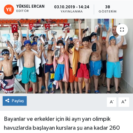
YÜKSEL ERCAN
03.10.2019 - 14:24
38
EDITÖR
YAYINLANMA
GÖSTERIM
Paylaş
-
+
A
A
Bayanlar ve erkekler için iki ayrı yarı olimpik
havuzlarda başlayan kurslara şu ana kadar 260