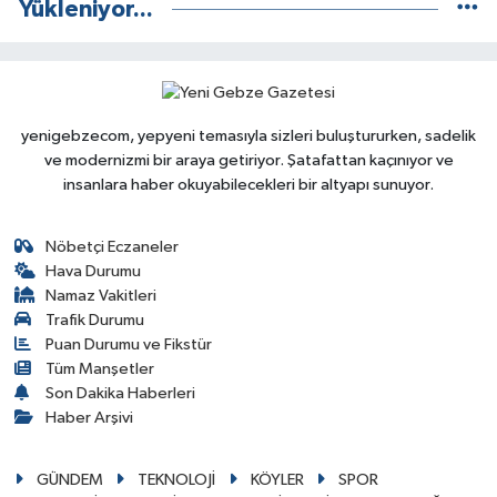
Yükleniyor...
yenigebzecom, yepyeni temasıyla sizleri buluştururken, sadelik
ve modernizmi bir araya getiriyor. Şatafattan kaçınıyor ve
insanlara haber okuyabilecekleri bir altyapı sunuyor.
Nöbetçi Eczaneler
Hava Durumu
Namaz Vakitleri
Trafik Durumu
Puan Durumu ve Fikstür
Tüm Manşetler
Son Dakika Haberleri
Haber Arşivi
GÜNDEM
TEKNOLOJİ
KÖYLER
SPOR