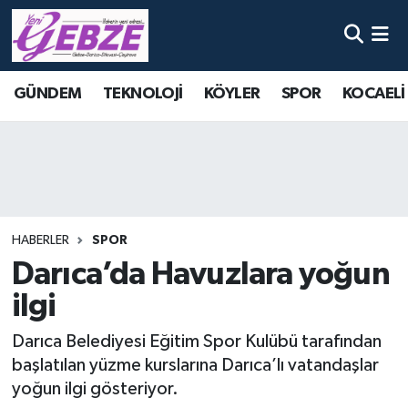
Nöbetçi Eczaneler
GÜNDEM
TEKNOLOJİ
KÖYLER
SPOR
KOCAELİ
Hava Durumu
Namaz Vakitleri
Trafik Durumu
HABERLER
SPOR
Süper Lig Puan Durumu ve Fikstür
Darıca’da Havuzlara yoğun
ilgi
Tüm Manşetler
Darıca Belediyesi Eğitim Spor Kulübü tarafından
Son Dakika Haberleri
başlatılan yüzme kurslarına Darıca’lı vatandaşlar
yoğun ilgi gösteriyor.
Haber Arşivi