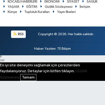
KOCAELİ HABERLERİ
EKONOMİ
SİYASET
SAĞLIK
YAŞAM
EĞİTİM
Gizlilik Sözleşmesi
İletişim
Künye
Topluluk Kuralları
Yayın İlkeleri
RSS
Copyright © 2026. Her hakkı saklıdır.
Haber Yazılımı
:
TE Bilişim
ÜST
En iyi site deneyimi sağlamak için çerezlerden
faydalanıyoruz. Detaylar için lütfen tıklayın.
Gizlilik
Sözleşmesi
Tamam