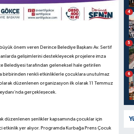
4
5
 büyük önem veren Derince Belediye Başkanı Av. Sertif
alanlarda gelişimlerini destekleyecek projelere imza
Belediyesi tarafından geleneksel hale getirilen
6
da birbirinden renkli etkinliklerle çocuklara unutulmaz
z olarak düzenlenen organizasyon ilk olarak 11 Temmuz
Meydanı’nda gerçekleşecek.
Y
rak düzenlenen şenlikler kapsamında çocuklar için
ici etkinlik yer alıyor. Programda Kurbağa Prens Çocuk