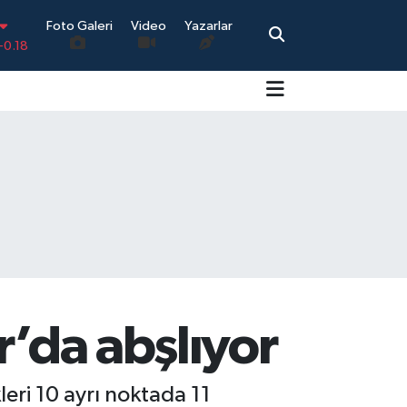
-0.18
Foto Galeri
Video
Yazarlar
.18
.32
.38
.03
14
r’da abşlıyor
eri 10 ayrı noktada 11