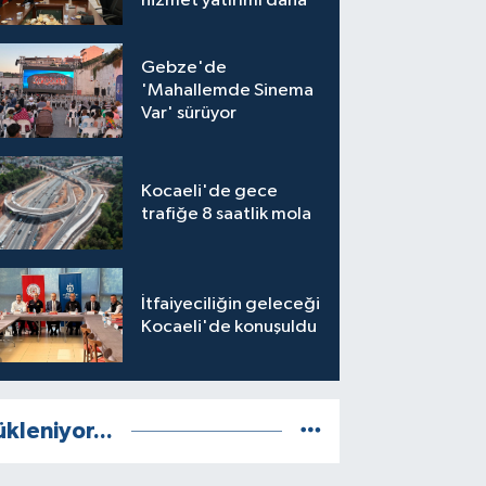
hizmet yatırımı daha
Gebze'de
'Mahallemde Sinema
Var' sürüyor
Kocaeli'de gece
trafiğe 8 saatlik mola
İtfaiyeciliğin geleceği
Kocaeli'de konuşuldu
ükleniyor...