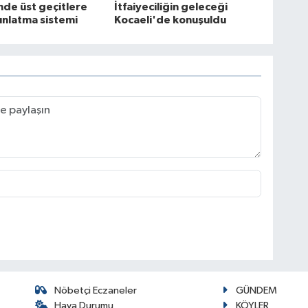
nde üst geçitlere
İtfaiyeciliğin geleceği
ınlatma sistemi
Kocaeli'de konuşuldu
Nöbetçi Eczaneler
GÜNDEM
Hava Durumu
KÖYLER