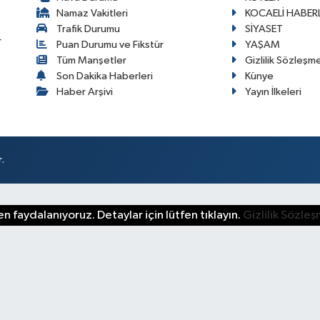
Namaz Vakitleri
KOCAELİ HABERL
Trafik Durumu
SİYASET
r
Puan Durumu ve Fikstür
YAŞAM
Tüm Manşetler
Gizlilik Sözleşm
Son Dakika Haberleri
Künye
Haber Arşivi
Yayın İlkeleri
.
n faydalanıyoruz. Detaylar için lütfen tıklayın.
Gizlilik Sözle