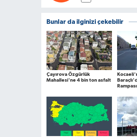
Bunlar da ilginizi çekebilir
Çayırova Özgürlük
Kocaeli'
Mahallesi'ne 4 bin ton asfalt
Baraçlı'
Rampası'