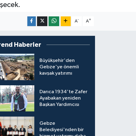
eşecek.
-
+
A
A
rend Haberler
Büyükşehir'den
Gebze'ye önemli
kavşak yatırımı
Darıca 1934'te Zafer
Ayabakan yeniden
Başkan Yardımcısı
Gebze
Belediyesi'nden bir