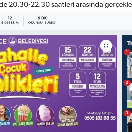
nde 20.30-22.30 saatleri arasında gerçekl
12
9 DK
GÖSTERIM
OKUNMA SÜRESI
T
1
2
3