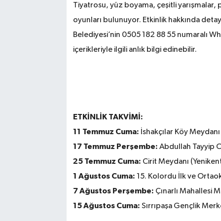
Tiyatrosu, yüz boyama, çeşitli yarışmalar, 
oyunları bulunuyor. Etkinlik hakkında detay
Belediyesi’nin 0505 182 88 55 numaralı Wha
içerikleriyle ilgili anlık bilgi edinebilir.
ETKİNLİK TAKVİMİ:
11 Temmuz Cuma:
İshakçılar Köy Meydanı 
17 Temmuz Perşembe:
Abdullah Tayyip O
25 Temmuz Cuma:
Cirit Meydanı (Yenikent
1 Ağustos Cuma:
15. Kolordu İlk ve Ortao
7 Ağustos Perşembe:
Çınarlı Mahallesi 
15 Ağustos Cuma:
Sırrıpaşa Gençlik Merke