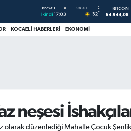
64.944,08
DOLAR
°
32
İkindi
17:03
47,7436
0
EURO
55,2510
0
OR
KOCAELİ HABERLERİ
EKONOMİ
STERLİN
64,4811
0
G.ALTIN
6660.55
0
BİST100
13.779
-
az neşesi İshakçıla
iz olarak düzenlediği Mahalle Çocuk Şenlikl