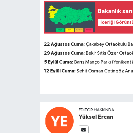
Bakanlık sarı
İçeriği Görünt
22 Ağustos Cuma:
Çakabey Ortaokulu Bah
29 Ağustos Cuma:
Bekir Sıtkı Özer Ortaok
5 Eylül Cuma:
Barış Manço Parkı (Yenikent 
12 Eylül Cuma:
Şehit Osman Çetingöz Anado
EDITÖR HAKKINDA
Yüksel Ercan