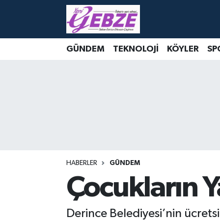
Nöbetçi Eczaneler
GÜNDEM
TEKNOLOJİ
KÖYLER
SP
Hava Durumu
Namaz Vakitleri
Trafik Durumu
Süper Lig Puan Durumu ve Fikstür
Tüm Manşetler
HABERLER
GÜNDEM
Çocukların Y
Son Dakika Haberleri
Derince Belediyesi’nin ücrets
Haber Arşivi