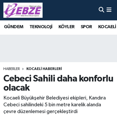
Nöbetçi Eczaneler
GÜNDEM
TEKNOLOJİ
KÖYLER
SPOR
KOCAELİ
Hava Durumu
Namaz Vakitleri
Trafik Durumu
HABERLER
KOCAELİ HABERLERİ
Süper Lig Puan Durumu ve Fikstür
Cebeci Sahili daha konforlu
olacak
Tüm Manşetler
Kocaeli Büyükşehir Belediyesi ekipleri, Kandıra
Son Dakika Haberleri
Cebeci sahilindeki 5 bin metre karelik alanda
çevre düzenlemesi gerçekleştirdi
Haber Arşivi