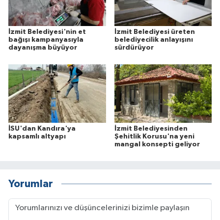
İzmit Belediyesi'nin et
İzmit Belediyesi üreten
bağışı kampanyasıyla
belediyecilik anlayışını
dayanışma büyüyor
sürdürüyor
İSU'dan Kandıra'ya
İzmit Belediyesinden
kapsamlı altyapı
Şehitlik Korusu'na yeni
mangal konsepti geliyor
Yorumlar