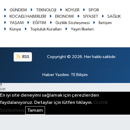
GÜNDEM
TEKNOLOJİ
KÖYLER
SPOR
KOCAELİ HABERLERİ
EKONOMİ
SİYASET
SAĞLIK
YAŞAM
EĞİTİM
Gizlilik Sözleşmesi
İletişim
Künye
Topluluk Kuralları
Yayın İlkeleri
RSS
Copyright © 2026. Her hakkı saklıdır.
Haber Yazılımı
:
TE Bilişim
ÜST
En iyi site deneyimi sağlamak için çerezlerden
faydalanıyoruz. Detaylar için lütfen tıklayın.
Gizlilik
Sözleşmesi
Tamam