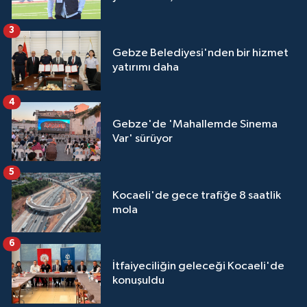
3
Gebze Belediyesi'nden bir hizmet
yatırımı daha
4
Gebze'de 'Mahallemde Sinema
Var' sürüyor
5
Kocaeli'de gece trafiğe 8 saatlik
mola
6
İtfaiyeciliğin geleceği Kocaeli'de
konuşuldu