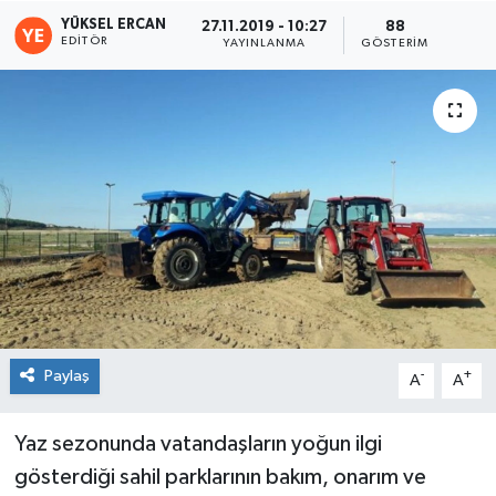
YÜKSEL ERCAN
27.11.2019 - 10:27
88
EDITÖR
YAYINLANMA
GÖSTERIM
Paylaş
-
+
A
A
Yaz sezonunda vatandaşların yoğun ilgi
gösterdiği sahil parklarının bakım, onarım ve