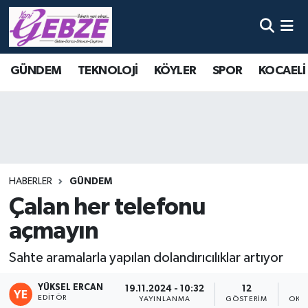
Nöbetçi Eczaneler
GÜNDEM
TEKNOLOJİ
KÖYLER
SPOR
KOCAELİ
Hava Durumu
Namaz Vakitleri
Trafik Durumu
HABERLER
GÜNDEM
Süper Lig Puan Durumu ve Fikstür
Çalan her telefonu
açmayın
Tüm Manşetler
Sahte aramalarla yapılan dolandırıcılıklar artıyor
Son Dakika Haberleri
YÜKSEL ERCAN
19.11.2024 - 10:32
12
Haber Arşivi
EDITÖR
YAYINLANMA
GÖSTERIM
OKU