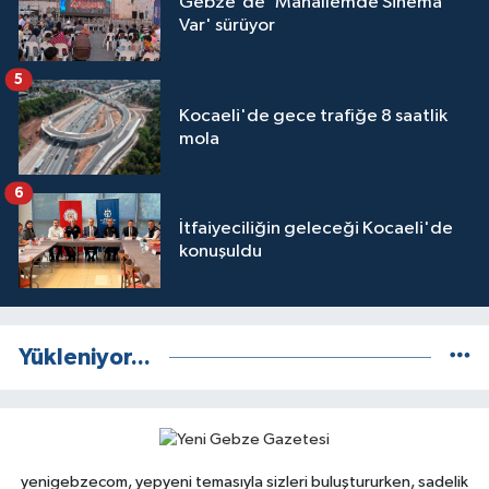
Gebze'de 'Mahallemde Sinema
Var' sürüyor
5
Kocaeli'de gece trafiğe 8 saatlik
mola
6
İtfaiyeciliğin geleceği Kocaeli'de
konuşuldu
Yükleniyor...
yenigebzecom, yepyeni temasıyla sizleri buluştururken, sadelik