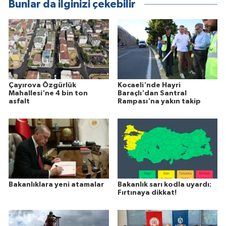
Bunlar da ilginizi çekebilir
Çayırova Özgürlük
Kocaeli'nde Hayri
Mahallesi'ne 4 bin ton
Baraçlı'dan Santral
asfalt
Rampası'na yakın takip
Bakanlıklara yeni atamalar
Bakanlık sarı kodla uyardı:
Fırtınaya dikkat!