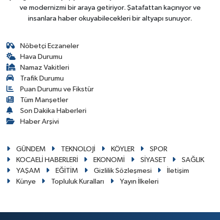
ve modernizmi bir araya getiriyor. Şatafattan kaçınıyor ve
insanlara haber okuyabilecekleri bir altyapı sunuyor.
Nöbetçi Eczaneler
Hava Durumu
Namaz Vakitleri
Trafik Durumu
Puan Durumu ve Fikstür
Tüm Manşetler
Son Dakika Haberleri
Haber Arşivi
GÜNDEM
TEKNOLOJİ
KÖYLER
SPOR
KOCAELİ HABERLERİ
EKONOMİ
SİYASET
SAĞLIK
YAŞAM
EĞİTİM
Gizlilik Sözleşmesi
İletişim
Künye
Topluluk Kuralları
Yayın İlkeleri